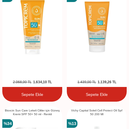
2.068,00
TL
1.634,10
TL
1.439,00
TL
1.139,26
TL
Sepete Ekle
Sepete Ekle
Bioxcin Sun Care Lekeli Ciltler için Güneş
Vichy Capital Soleil Cell Protect Oil Spf
Kremi SPF 50+ 50 ml - Renkli
50 200 Ml
%
34
%
13