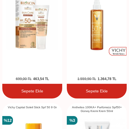
699,00
TL
463,54
TL
1.559,90
TL
1.364,78
TL
Sepete Ekle
Sepete Ekle
Vichy Capital Soleil Stick Spf 50 9 Gr
Anthelios 100KA+ Parfümsüz Spf50+
Güneş Kremi Krem 50ml
%
12
%
3