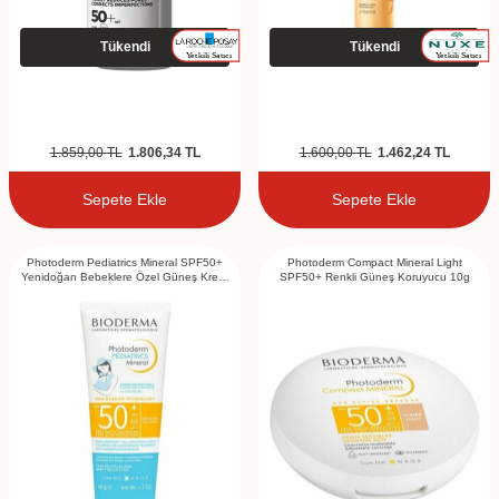
Tükendi
Tükendi
1.859,00
TL
1.806,34
TL
1.600,00
TL
1.462,24
TL
Sepete Ekle
Sepete Ekle
Photoderm Pediatrics Mineral SPF50+
Photoderm Compact Mineral Light
Yenidoğan Bebeklere Özel Güneş Kremi
SPF50+ Renkli Güneş Koruyucu 10g
50g