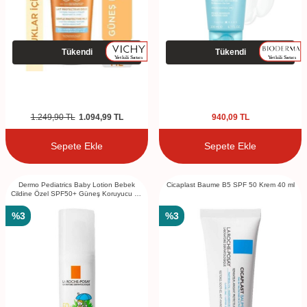
Tükendi
Tükendi
1.249,90
TL
1.094,99
TL
940,09
TL
Sepete Ekle
Sepete Ekle
Dermo Pediatrics Baby Lotion Bebek
Cicaplast Baume B5 SPF 50 Krem 40 ml
Cildine Özel SPF50+ Güneş Koruyucu 50
ml
%
3
%
3