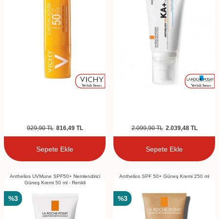
929,90
TL
816,49
TL
2.099,90
TL
2.039,48
TL
Sepete Ekle
Sepete Ekle
Anthelios UVMune SPF50+ Nemlendirici
Anthelios SPF 50+ Güneş Kremi 250 ml
Güneş Kremi 50 ml - Renkli
%
3
%
3