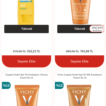
Tükendi
Tükendi
575,00
TL
532,23
TL
889,90
TL
781,68
TL
Sepete Ekle
Sepete Ekle
Capital Soleil Spf 50 Emülsiyon Güneş
Vichy Capital Soleil Spf 50 BB Emülsiyon
Kremi 50 ml
Tinted 50 ml
%
12
%
12