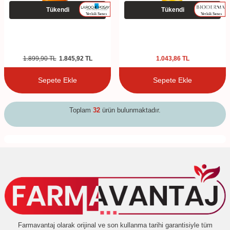
Tükendi
Tükendi
1.899,90
TL
1.845,92
TL
1.043,86
TL
Sepete Ekle
Sepete Ekle
Toplam
32
ürün bulunmaktadır.
Farmavantaj olarak orijinal ve son kullanma tarihi garantisiyle tüm