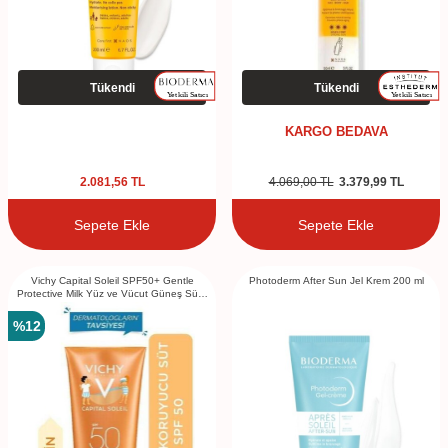
Tükendi
Tükendi
KARGO BEDAVA
2.081,56
TL
4.069,00
TL
3.379,99
TL
Sepete Ekle
Sepete Ekle
Vichy Capital Soleil SPF50+ Gentle
Photoderm After Sun Jel Krem 200 ml
Protective Milk Yüz ve Vücut Güneş Sütü
300 ml - Çocuk
%
12