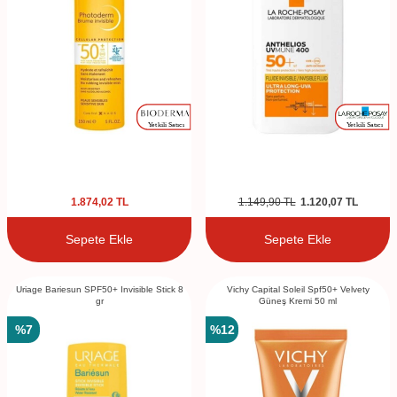
1.874,02
TL
1.149,90
TL
1.120,07
TL
Sepete Ekle
Sepete Ekle
Uriage Bariesun SPF50+ Invisible Stick 8
Vichy Capital Soleil Spf50+ Velvety
gr
Güneş Kremi 50 ml
%
7
%
12