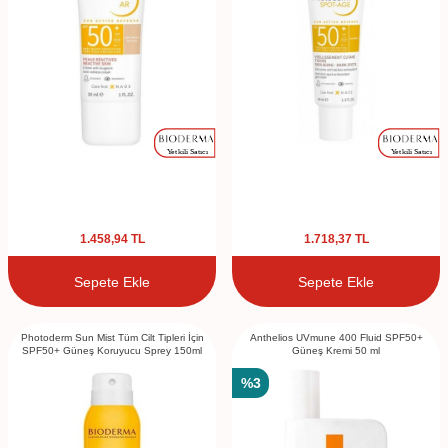
1.458,94
TL
1.718,37
TL
Sepete Ekle
Sepete Ekle
Photoderm Sun Mist Tüm Cilt Tipleri İçin
Anthelios UVmune 400 Fluid SPF50+
SPF50+ Güneş Koruyucu Sprey 150ml
Güneş Kremi 50 ml
%
3