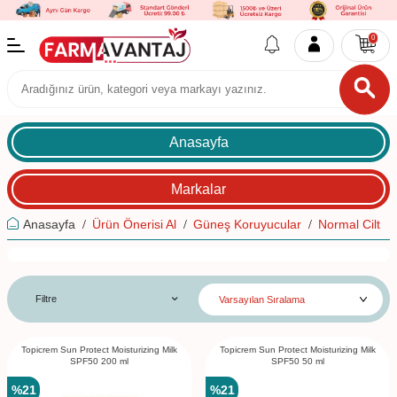
0
Anasayfa
Markalar
Anasayfa
Ürün Önerisi Al
Güneş Koruyucular
Normal Cilt
Filtre
Topicrem Sun Protect Moisturizing Milk
Topicrem Sun Protect Moisturizing Milk
SPF50 200 ml
SPF50 50 ml
%
21
%
21