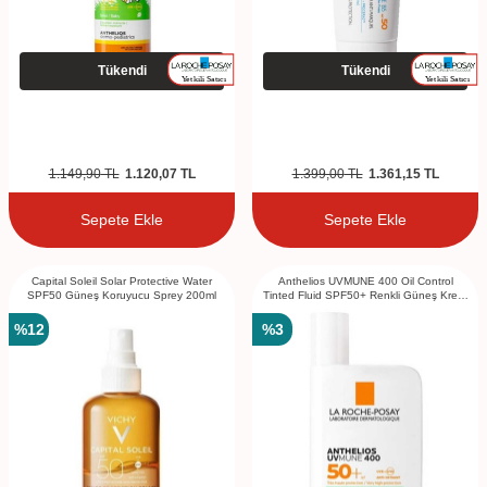
Tükendi
Tükendi
1.149,90
TL
1.120,07
TL
1.399,00
TL
1.361,15
TL
Sepete Ekle
Sepete Ekle
Capital Soleil Solar Protective Water
Anthelios UVMUNE 400 Oil Control
SPF50 Güneş Koruyucu Sprey 200ml
Tinted Fluid SPF50+ Renkli Güneş Kremi
50ml
%
12
%
3