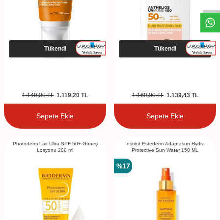
Tükendi
Tükendi
1.149,00
TL
1.119,20
TL
1.169,90
TL
1.139,43
TL
Sepete Ekle
Sepete Ekle
Photoderm Lait Ultra SPF 50+ Güneş
Institut Estederm Adaptasun Hydra
Losyonu 200 ml
Protective Sun Water 150 ML
%
17