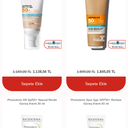
1.169,00
TL
1.138,56
TL
1.899,00
TL
1.845,05
TL
Sepete Ekle
Sepete Ekle
Photoderm AR Spf50+ Natural Renkli
Photoderm Spot Age SPF50+ Renksiz
Güneş Kremi 30 ml
Güneş Kremi 40 ml