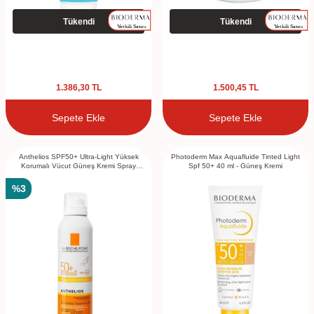
Tükendi
Tükendi
1.386,30
TL
1.500,45
TL
Sepete Ekle
Sepete Ekle
Anthelios SPF50+ Ultra-Light Yüksek
Photoderm Max Aquafluide Tinted Light
Korumalı Vücut Güneş Kremi Spray
Spf 50+ 40 ml - Güneş Kremi
200ml
%
3