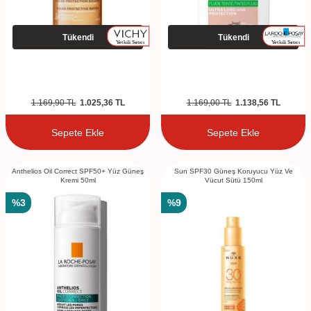
Tükendi
Tükendi
1.169,90
TL
1.025,36
TL
1.169,00
TL
1.138,56
TL
Sepete Ekle
Sepete Ekle
Anthelios Oil Correct SPF50+ Yüz Güneş
Sun SPF30 Güneş Koruyucu Yüz Ve
Kremi 50ml
Vücut Sütü 150ml
%
3
%
9