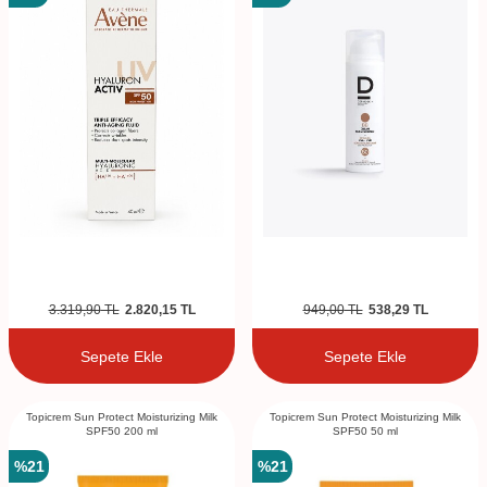
3.319,90
TL
2.820,15
TL
949,00
TL
538,29
TL
Sepete Ekle
Sepete Ekle
Topicrem Sun Protect Moisturizing Milk
Topicrem Sun Protect Moisturizing Milk
SPF50 200 ml
SPF50 50 ml
%
21
%
21