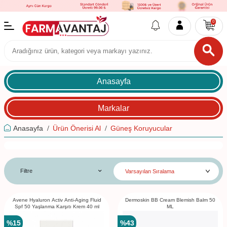
0
Anasayfa
Markalar
Anasayfa
Ürün Önerisi Al
Güneş Koruyucular
Filtre
Avene Hyaluron Activ Anti-Aging Fluid
Dermoskin BB Cream Blemish Balm 50
Spf 50 Yaşlanma Karşıtı Krem 40 ml
ML
%
15
%
43