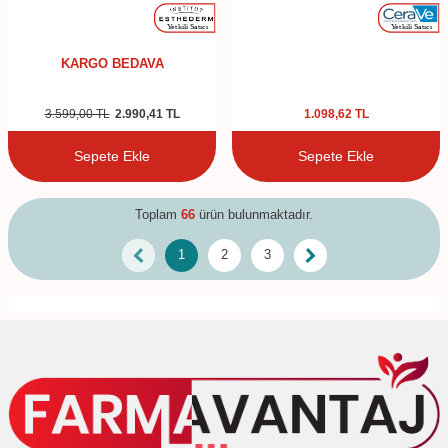
KARGO BEDAVA
3.599,00
TL
2.990,41
TL
1.098,62
TL
Sepete Ekle
Sepete Ekle
Toplam
66
ürün bulunmaktadır.
1
2
3