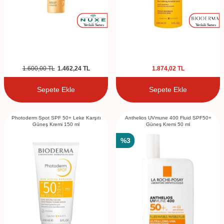
1.600,00
TL
1.462,24
TL
1.874,02
TL
Sepete Ekle
Sepete Ekle
Photoderm Spot SPF 50+ Leke Karşıtı
Anthelios UVmune 400 Fluid SPF50+
Güneş Kremi 150 ml
Güneş Kremi 50 ml
%
3