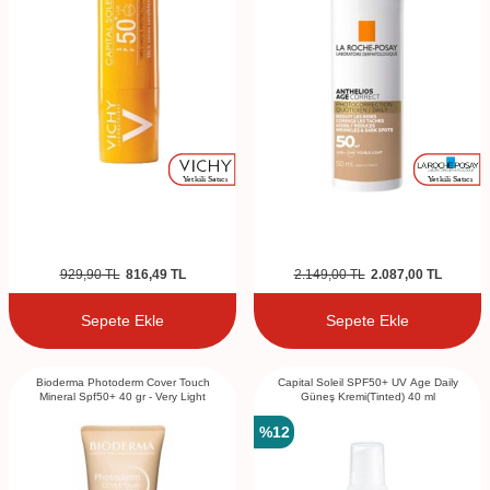
929,90
TL
816,49
TL
2.149,00
TL
2.087,00
TL
Sepete Ekle
Sepete Ekle
Bioderma Photoderm Cover Touch
Capital Soleil SPF50+ UV Age Daily
Mineral Spf50+ 40 gr - Very Light
Güneş Kremi(Tinted) 40 ml
%
12