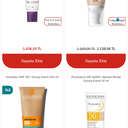
1.438,19
TL
1.169,00
TL
1.138,56
TL
Sepete Ekle
Sepete Ekle
Anthelios SPF 50+ Güneş Kremi 250 ml
Photoderm AR Spf50+ Natural Renkli
Güneş Kremi 30 ml
%
3