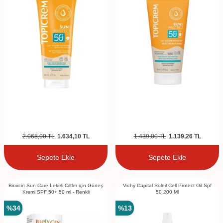
2.068,00
TL
1.634,10
TL
1.439,00
TL
1.139,26
TL
Sepete Ekle
Sepete Ekle
Bioxcin Sun Care Lekeli Ciltler için Güneş
Vichy Capital Soleil Cell Protect Oil Spf
Kremi SPF 50+ 50 ml - Renkli
50 200 Ml
%
34
%
13