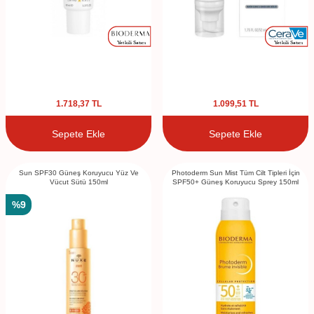
1.718,37
TL
1.099,51
TL
Sepete Ekle
Sepete Ekle
Sun SPF30 Güneş Koruyucu Yüz Ve
Photoderm Sun Mist Tüm Cilt Tipleri İçin
Vücut Sütü 150ml
SPF50+ Güneş Koruyucu Sprey 150ml
%
9