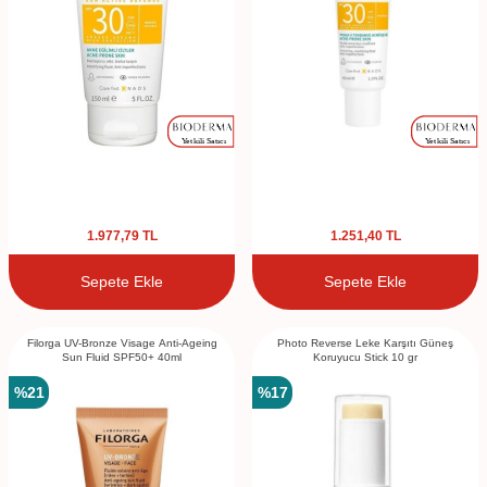
1.977,79
TL
1.251,40
TL
Sepete Ekle
Sepete Ekle
Filorga UV-Bronze Visage Anti-Ageing
Photo Reverse Leke Karşıtı Güneş
Sun Fluid SPF50+ 40ml
Koruyucu Stick 10 gr
%
21
%
17