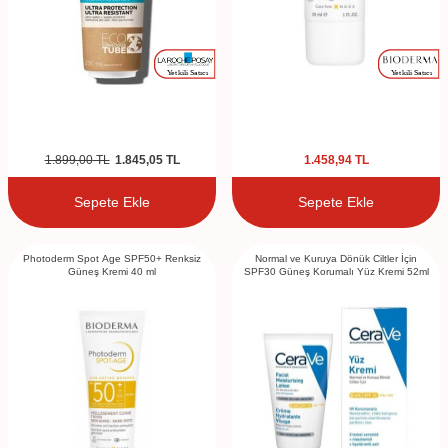
1.899,00
TL
1.845,05
TL
1.458,94
TL
Sepete Ekle
Sepete Ekle
Photoderm Spot Age SPF50+ Renksiz
Normal ve Kuruya Dönük Ciltler İçin
Güneş Kremi 40 ml
SPF30 Güneş Korumalı Yüz Kremi 52ml