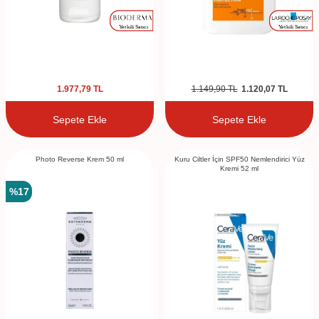
1.977,79
TL
1.149,90
TL
1.120,07
TL
Sepete Ekle
Sepete Ekle
Photo Reverse Krem 50 ml
Kuru Ciltler İçin SPF50 Nemlendirici Yüz
Kremi 52 ml
%
17