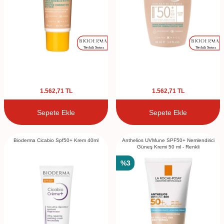
1.562,71
TL
1.562,71
TL
Sepete Ekle
Sepete Ekle
Bioderma Cicabio Spf50+ Krem 40ml
Anthelios UVMune SPF50+ Nemlendirici
Güneş Kremi 50 ml - Renkli
%
3