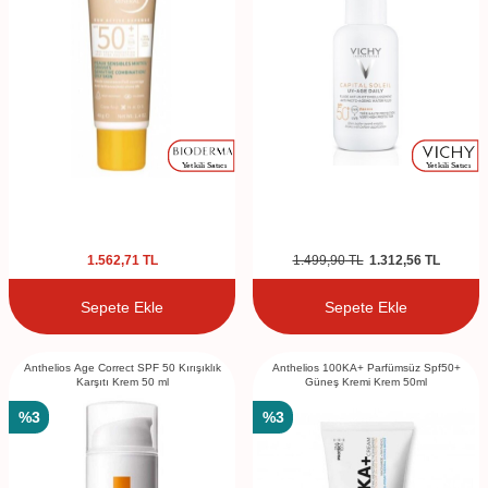
1.562,71
TL
1.499,90
TL
1.312,56
TL
Sepete Ekle
Sepete Ekle
Anthelios Age Correct SPF 50 Kırışıklık
Anthelios 100KA+ Parfümsüz Spf50+
Karşıtı Krem 50 ml
Güneş Kremi Krem 50ml
%
3
%
3