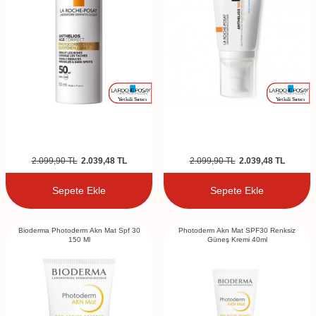
2.099,90
TL
2.039,48
TL
2.099,90
TL
2.039,48
TL
Sepete Ekle
Sepete Ekle
Bioderma Photoderm Akn Mat Spf 30
Photoderm Akn Mat SPF30 Renksiz
150 Ml
Güneş Kremi 40ml