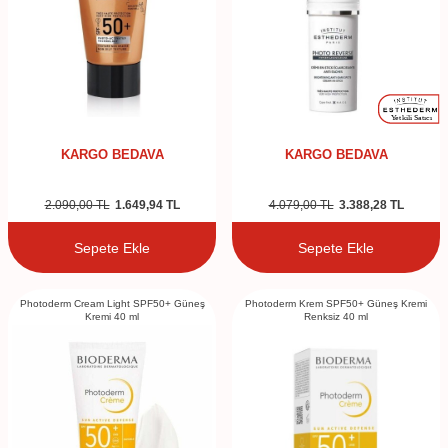
KARGO BEDAVA
KARGO BEDAVA
2.090,00
TL
1.649,94
TL
4.079,00
TL
3.388,28
TL
Sepete Ekle
Sepete Ekle
Photoderm Cream Light SPF50+ Güneş
Photoderm Krem SPF50+ Güneş Kremi
Kremi 40 ml
Renksiz 40 ml