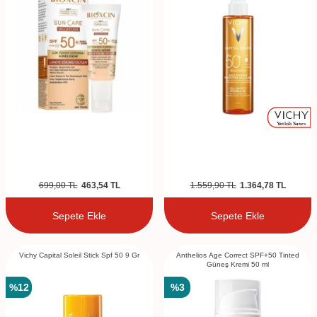
699,00
TL
463,54
TL
1.559,90
TL
1.364,78
TL
Sepete Ekle
Sepete Ekle
Vichy Capital Soleil Stick Spf 50 9 Gr
Anthelios Age Correct SPF+50 Tinted
Güneş Kremi 50 ml
%
12
%
3