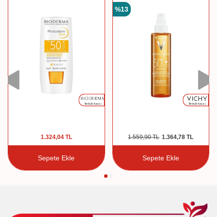
%
13
1.324,04
TL
1.559,90
TL
1.364,78
TL
Sepete Ekle
Sepete Ekle