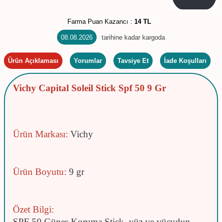
Farma Puan Kazancı :
14 TL
08.08.2026
tarihine kadar kargoda
Ürün Açıklaması
Yorumlar
Tavsiye Et
İade Koşulları
Vichy Capital Soleil Stick Spf 50 9 Gr
Ürün Markası:
Vichy
Ürün Boyutu:
9 gr
Özet Bilgi:
SPF 50 Güneş Koruma Stick, yüz ve vücudun