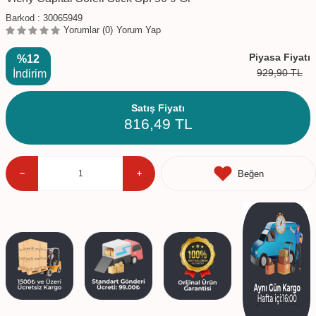
Barkod :
30065949
Yorumlar (0)
Yorum Yap
Piyasa Fiyatı
%12
929,90
TL
İndirim
Satış Fiyatı
816,49
TL
Beğen