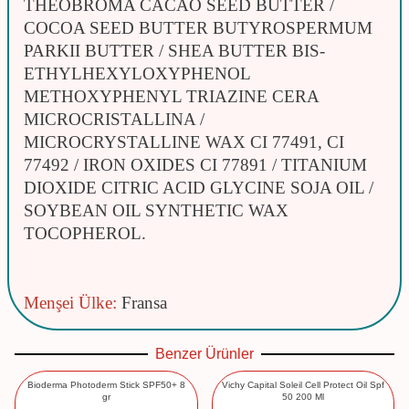
THEOBROMA CACAO SEED BUTTER /
COCOA SEED BUTTER BUTYROSPERMUM
PARKII BUTTER / SHEA BUTTER BIS-
ETHYLHEXYLOXYPHENOL
METHOXYPHENYL TRIAZINE CERA
MICROCRISTALLINA /
MICROCRYSTALLINE WAX CI 77491, CI
77492 / IRON OXIDES CI 77891 / TITANIUM
DIOXIDE CITRIC ACID GLYCINE SOJA OIL /
SOYBEAN OIL SYNTHETIC WAX
TOCOPHEROL.
Menşei Ülke:
Fransa
Benzer Ürünler
Bioderma Photoderm Stick SPF50+ 8
Vichy Capital Soleil Cell Protect Oil Spf
gr
50 200 Ml