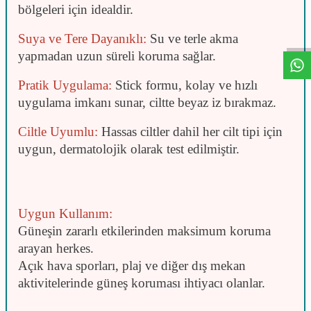
W
h
t
s
a
p
p
D
e
s
e
H
a
t
t
bölgeleri için idealdir.
Suya ve Tere Dayanıklı:
Su ve terle akma
yapmadan uzun süreli koruma sağlar.
Pratik Uygulama:
Stick formu, kolay ve hızlı
uygulama imkanı sunar, ciltte beyaz iz bırakmaz.
Ciltle Uyumlu:
Hassas ciltler dahil her cilt tipi için
uygun, dermatolojik olarak test edilmiştir.
Uygun Kullanım:
Güneşin zararlı etkilerinden maksimum koruma
arayan herkes.
Açık hava sporları, plaj ve diğer dış mekan
aktivitelerinde güneş koruması ihtiyacı olanlar.