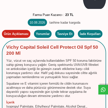
Farma Puan Kazancı :
23 TL
10.08.2026
tarihine kadar kargoda
Ürün Açıklaması
Yorumlar
Tavsiye Et
İade Koşulları
Vichy Capital Soleil Cell Protect Oil Spf 50
200 Ml
Yüz, vücut ve saç uçlarında kullanılabilen SPF 50 koruma faktörüne
sahip güneş koruyucu yağdır. Geniş spektrumlu UVA/UVB filtreleri
W
h
t
s
a
p
p
D
e
s
e
H
a
t
t
ve antioksidan içeriği ile güneşin zararlı etkilerine karşı cildi
korumaya yardımcı olur. Hafif yağ dokusu sayesinde ciltte ağırlık
yapmadan nemlendirme ve yumuşaklık hissi sağlar.
Squalane ve E vitamini içeren formülü ile cildin kurumasını
azaltmaya ve daha pürüzsüz görünmesine destek olur. Suya
dayanıklı yapısı sayesinde gün içinde tekrar uygulama ile
koruyuculuğun devam etmesine yardımcı olur.
İçerik
Isopropyl Palmitate, Ethylhexyl Palmitate, Alcohol Denat.,