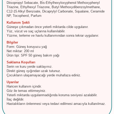
Diisopropyl Sebacate, Bis-Ethylhexyloxyphenol Methoxyphenyl
Triazine, Ethylhexyl Triazone, Butyl Methoxydibenzoylmethane,
C12-15 Alkyl Benzoate, Dicaprylyl Carbonate, Squalane, Ceramide
NP, Tocopherol, Parfum
Kullanım Şekli
Güneşe çıkmadan önce yeterli miktarda cilde uygulanır.
Yüz, vücut ve saç uçlarına kullanılabilir.
Yüzme, terleme ve havlu kullanımından sonra tekrar uygulanır.
Bilgiler
Form: Güneş koruyucu yağ
Net miktar: 200 ml
Ürün tipi: SPF 50 güneş bakım yağı
Saklama Koşulları
Serin ve kuru yerde saklayınız.
Direkt güneş ışığından uzak tutunuz.
Çocukların ulaşamayacağı yerde muhafaza ediniz.
Uyarılar
Haricen kullanım içindir.
Göz ile temas ettirmeyiniz.
Yeterli miktarda uygulanmadığında koruma seviyesi azalabilir.
İlaç değildir.
Hastalıkların önlenmesi veya tedavi edilmesi amacıyla kullanılmaz.