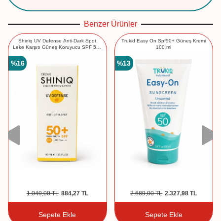
Benzer Ürünler
Shiniq UV Defense Anti-Dark Spot
Trukid Easy On Spf50+ Güneş Kremi
Leke Karşıtı Güneş Koruyucu SPF 50+
100 ml
40 ml
%
16
%
13
1.049,00
TL
884,27
TL
2.689,00
TL
2.327,98
TL
Sepete Ekle
Sepete Ekle