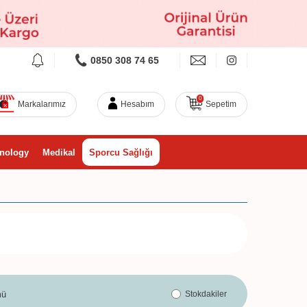
0850 308 74 65
0
Markalarımız
Hesabım
Sepetim
nology
Medikal
Sporcu Sağlığı
mü
Stokdakiler