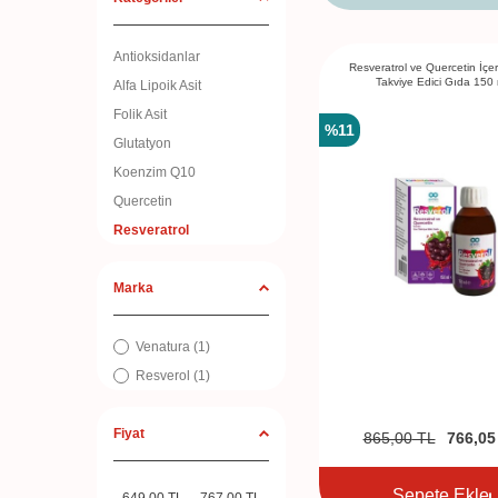
Antioksidanlar
Resveratrol ve Quercetin İçe
Takviye Edici Gıda 150 
Alfa Lipoik Asit
Folik Asit
%
11
Glutatyon
Koenzim Q10
Quercetin
Resveratrol
Marka
Venatura
(1)
Resverol
(1)
Fiyat
865,00
TL
766,05
Sepete Ekle