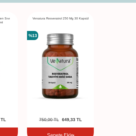
ren Sıvı
Venatura Resveratrol 250 Mg 30 Kapsül
ml
%
13
TL
750,00
TL
649,33
TL
Sepete Ekle