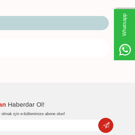
W
h
t
s
a
p
p
D
e
s
e
H
a
t
t
dan
Haberdar Ol!
 olmak için e-bültenimize abone olun!