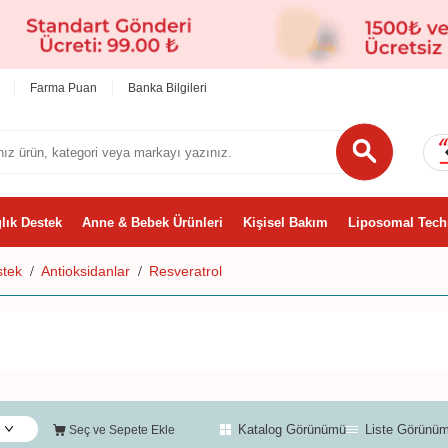
Farma Puan
Banka Bilgileri
lık Destek
Anne & Bebek Ürünleri
Kişisel Bakım
Liposomal Tech
stek
Antioksidanlar
Resveratrol
Katalog Görünümü
Liste Görünü
Seç ve Sepete Ekle