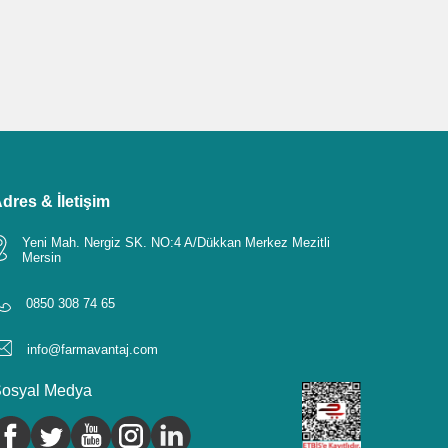
dres & İletişim
Yeni Mah. Nergiz SK. NO:4 A/Dükkan Merkez Mezitli
Mersin
0850 308 74 65
info@farmavantaj.com
osyal Medya