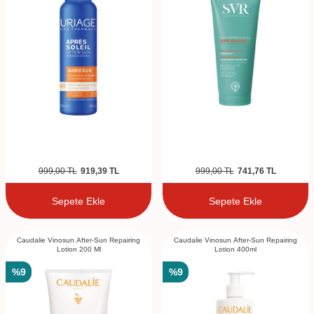
999,00
TL
919,39
TL
999,00
TL
741,76
TL
Sepete Ekle
Sepete Ekle
Caudalie Vinosun After-Sun Repairing
Caudalie Vinosun After-Sun Repairing
Lotion 200 Ml
Lotion 400ml
%
9
%
9