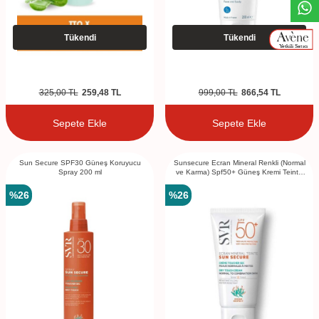
Tükendi
Tükendi
325,00
TL
259,48
TL
999,00
TL
866,54
TL
Sepete Ekle
Sepete Ekle
Sun Secure SPF30 Güneş Koruyucu
Sunsecure Ecran Mineral Renkli (Normal
Spray 200 ml
ve Karma) Spf50+ Güneş Kremi Teinte
60g
%
26
%
26