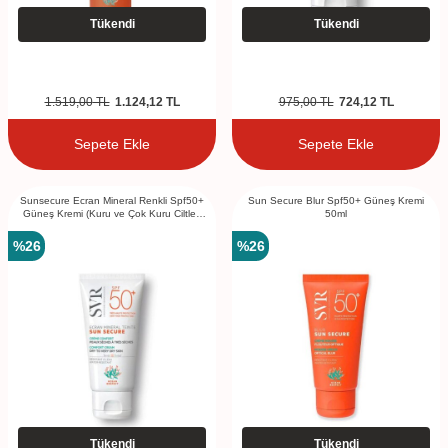
Tükendi
Tükendi
1.519,00
TL
1.124,12
TL
975,00
TL
724,12
TL
Sepete Ekle
Sepete Ekle
Sunsecure Ecran Mineral Renkli Spf50+
Sun Secure Blur Spf50+ Güneş Kremi
Güneş Kremi (Kuru ve Çok Kuru Ciltler)
50ml
50ml
%
26
%
26
Tükendi
Tükendi