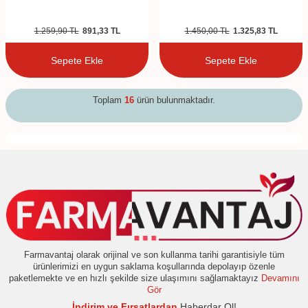
1.259,90
TL
891,33
TL
1.450,00
TL
1.325,83
TL
Sepete Ekle
Sepete Ekle
Toplam
16
ürün bulunmaktadır.
Farmavantaj olarak orijinal ve son kullanma tarihi garantisiyle tüm
ürünlerimizi en uygun saklama koşullarında depolayıp özenle
paketlemekte ve en hızlı şekilde size ulaşımını sağlamaktayız
Devamını
Gör
İndirim ve Fırsatlardan
Haberdar Ol!