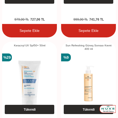
979,00
TL
727,06
TL
999,00
TL
741,76
TL
Sepete Ekle
Sepete Ekle
Keracnyl UV Spf50+ 50ml
Sun Refreshing Güneş Sonrası Kremi
400 ml
%
29
%
9
Tükendi
Tükendi