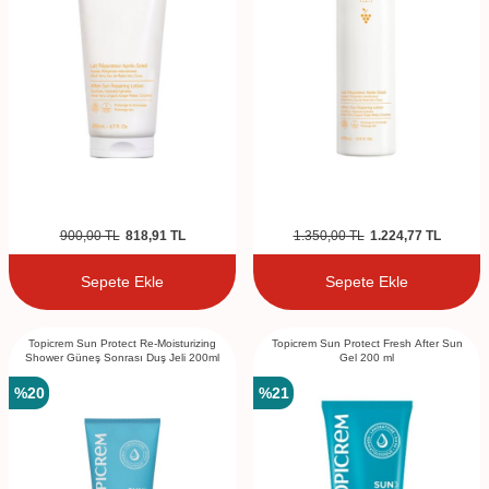
900,00
TL
818,91
TL
1.350,00
TL
1.224,77
TL
Sepete Ekle
Sepete Ekle
Topicrem Sun Protect Re-Moisturizing
Topicrem Sun Protect Fresh After Sun
Shower Güneş Sonrası Duş Jeli 200ml
Gel 200 ml
%
20
%
21