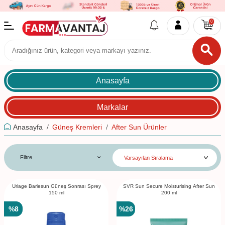
0
Anasayfa
Markalar
Anasayfa
Güneş Kremleri
After Sun Ürünler
Filtre
Uriage Bariesun Güneş Sonrası Sprey
SVR Sun Secure Moisturising After Sun
150 ml
200 ml
%
8
%
26