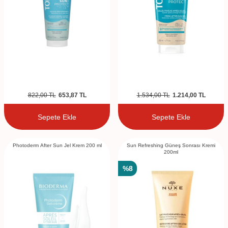
822,00
TL
653,87
TL
1.534,00
TL
1.214,00
TL
Sepete Ekle
Sepete Ekle
Photoderm After Sun Jel Krem 200 ml
Sun Refreshing Güneş Sonrası Kremi
200ml
%
8