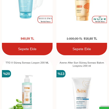
940,09
TL
1.000,00
TL
916,60
TL
Sepete Ekle
Sepete Ekle
TTO X Güneş Sonrası Losyon 200 ML
Avene After Sun Güneş Sonrası Bakım
Losyonu 200 ml
%
20
%
13
W
h
t
s
a
p
p
D
e
s
e
H
a
t
t