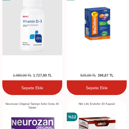
1.980,00
TL
1.727,90
TL
525,00
TL
396,67
TL
Sepete Ekle
Sepete Ekle
Neurozan Original Takviye Edici Gıda 30
Nbt Life Endofer 30 Kapsül
Tablet
%
12