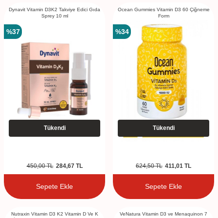
Dynavit Vitamin D3K2 Takviye Edici Gıda
Ocean Gummies Vitamin D3 60 Çiğneme
Sprey 10 ml
Form
%
37
%
34
Tükendi
Tükendi
450,00
TL
284,67
TL
624,50
TL
411,01
TL
Sepete Ekle
Sepete Ekle
Nutraxin Vitamin D3 K2 Vitamin D Ve K
VeNatura Vitamin D3 ve Menaquinon 7