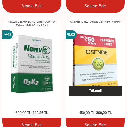
Sepete Ekle
Sepete Ekle
Newvit Vitamin D3K2 Sprey 200 Puf
Osende D3K2 Damla 2.si %50 İndirimli
Takviye Edici Gıda 30 ml
%
42
%
32
Tükendi
600,00
TL
348,36
TL
450,00
TL
308,20
TL
Sepete Ekle
Sepete Ekle