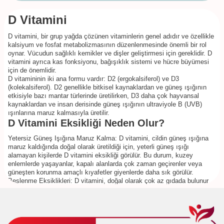
D Vitamini
D vitamini, bir grup yağda çözünen vitaminlerin genel adıdır ve özellikle
kalsiyum ve fosfat metabolizmasının düzenlenmesinde önemli bir rol
oynar. Vücudun sağlıklı kemikler ve dişler geliştirmesi için gereklidir. D
vitamini ayrıca kas fonksiyonu, bağışıklık sistemi ve hücre büyümesi
için de önemlidir.
D vitamininin iki ana formu vardır: D2 (ergokalsiferol) ve D3
(kolekalsiferol). D2 genellikle bitkisel kaynaklardan ve güneş ışığının
etkisiyle bazı mantar türlerinde üretilirken, D3 daha çok hayvansal
kaynaklardan ve insan derisinde güneş ışığının ultraviyole B (UVB)
ışınlarına maruz kalmasıyla üretilir.
D Vitamini Eksikliği Neden Olur?
Yetersiz Güneş Işığına Maruz Kalma: D vitamini, cildin güneş ışığına
maruz kaldığında doğal olarak üretildiği için, yeterli güneş ışığı
alamayan kişilerde D vitamini eksikliği görülür. Bu durum, kuzey
enlemlerde yaşayanlar, kapalı alanlarda çok zaman geçirenler veya
güneşten korunma amaçlı kıyafetler giyenlerde daha sık görülür.
Beslenme Eksiklikleri: D vitamini, doğal olarak çok az gıdada bulunur
ve bazı insanlar yeterli D vitamini içeren gıdaları (örneğin, yağlı balıklar,
karaciğer, yumurta sarısı) yeterince tüketmeyebilir. Ayrıca, bazı insanlar
D vitamini ile zenginleştirilmiş gıdalara erişimde sıkıntı yaşayabilir.
Bazı Sağlık Koşulları: Sindirim sistemi hastalıkları (örneğin, çölyak
hastalığı, Crohn hastalığı, bazı bağırsak hastalıkları) D vitamininin