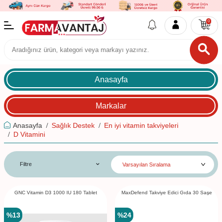
0
Anasayfa
Markalar
Anasayfa
Sağlık Destek
En iyi vitamin takviyeleri
D Vitamini
Filtre
GNC Vitamin D3 1000 IU 180 Tablet
MaxDefend Takviye Edici Gıda 30 Saşe
%
13
%
24