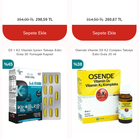
354,00
TL
298,59
TL
314,50
TL
260,67
TL
Sepete Ekle
Sepete Ekle
D3 + K2 Vitamini İçeren Takviye Edici
Osende Vitamin D3 K2 Complex Takviye
Gıda 30 Yumuşak Kapsül
Edici Gıda 20 ml
%
45
%
38