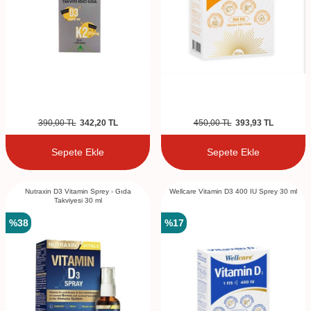
390,00
TL
342,20
TL
450,00
TL
393,93
TL
Sepete Ekle
Sepete Ekle
Nutraxin D3 Vitamin Sprey - Gıda
Wellcare Vitamin D3 400 IU Sprey 30 ml
Takviyesi 30 ml
%
38
%
17