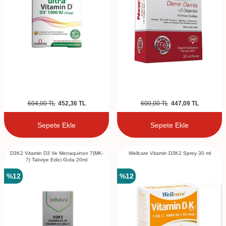
604,00
TL
452,36
TL
600,00
TL
447,09
TL
Sepete Ekle
Sepete Ekle
D3K2 Vitamin D3 Ve Menaquinon 7(MK-
Wellcare Vitamin D3K2 Sprey 30 ml
7) Takviye Edici Gıda 20ml
%
12
%
12