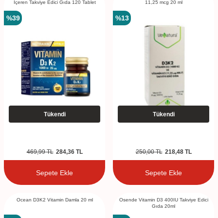
İçeren Takviye Edici Gıda 120 Tablet
11,25 mcg 20 ml
%
39
%
13
Tükendi
Tükendi
469,99
TL
284,36
TL
250,00
TL
218,48
TL
Sepete Ekle
Sepete Ekle
Ocean D3K2 Vitamin Damla 20 ml
Osende Vitamin D3 400IU Takviye Edici
Gıda 20ml