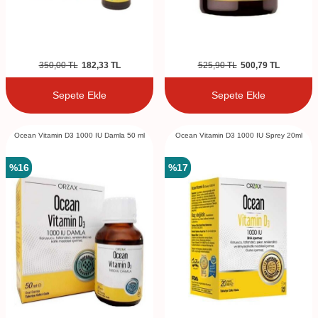
350,00
TL
182,33
TL
525,90
TL
500,79
TL
Sepete Ekle
Sepete Ekle
Ocean Vitamin D3 1000 IU Damla 50 ml
Ocean Vitamin D3 1000 IU Sprey 20ml
%
16
%
17