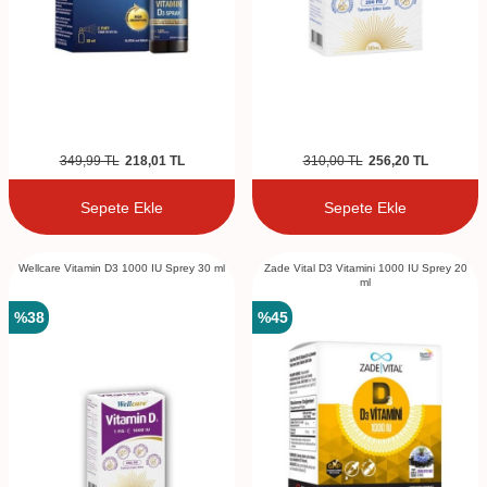
349,99
TL
218,01
TL
310,00
TL
256,20
TL
Sepete Ekle
Sepete Ekle
Wellcare Vitamin D3 1000 IU Sprey 30 ml
Zade Vital D3 Vitamini 1000 IU Sprey 20
ml
%
38
%
45