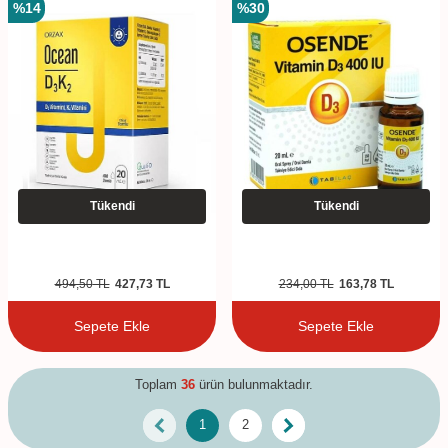
%
14
%
30
Tükendi
Tükendi
494,50
TL
427,73
TL
234,00
TL
163,78
TL
Sepete Ekle
Sepete Ekle
Toplam
36
ürün bulunmaktadır.
1
2