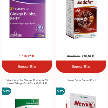
1.016,17
TL
907,00
TL
798,46
TL
Sepete Ekle
Sepete Ekle
Vitabiotics Ultra Vitamin D Vitamin D3
Newvit Demir Damla 50 ml
İçeren Takviye Edici Gıda 1000UI 96
Tablet
%
25
%
25