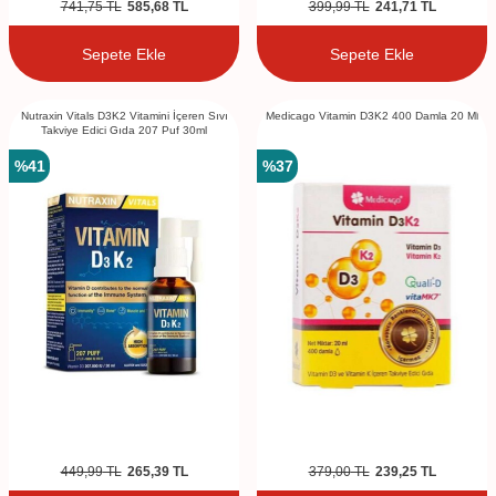
741,75
TL
585,68
TL
399,99
TL
241,71
TL
Sepete Ekle
Sepete Ekle
Nutraxin Vitals D3K2 Vitamini İçeren Sıvı
Medicago Vitamin D3K2 400 Damla 20 Ml
Takviye Edici Gıda 207 Puf 30ml
%
41
%
37
449,99
TL
265,39
TL
379,00
TL
239,25
TL