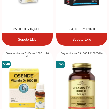
350,00
TL
216,69
TL
384,00
TL
210,18
TL
Sepete Ekle
Sepete Ekle
Osende Vitamin D3 Damla 1000 IU 20
Solgar Vitamin D3 1000 IU 100 Tablet
ML
%
48
%
5