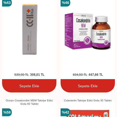
%
43
%
46
539,90
TL
308,01
TL
834,50
TL
447,66
TL
Sepete Ekle
Sepete Ekle
Ocean Cosakondrin MSM Takviye Edici
Colamerim Takviye Edici Gıda 30 Tablet
Gıda 60 Tablet
%
58
%
42