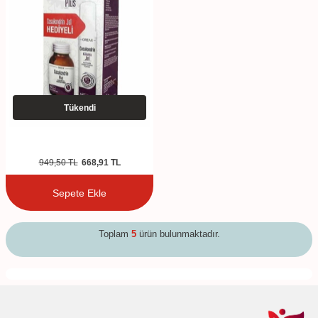
Tükendi
949,50
TL
668,91
TL
Sepete Ekle
Toplam
5
ürün bulunmaktadır.