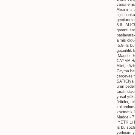
varsa emsa
Alicinin si
ilgili bank
gecikmele
5.8 - ALIC
garanti sar
baslayarak
almis oldu
5.9- Is bu
geçerlilik 
Madde - 
CAYMA H
Alici, söz
Cayma hakk
çerçevesin
SATICIya g
ürün bedel
tarafindak
yasal yükü
ürünler, t
kullanılam
kozmetik ü
Madde - 7
YETKİLİ
Is bu sözl
yerlesim 