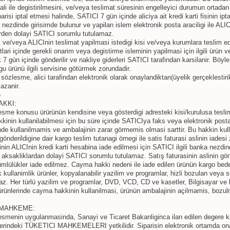
li ile degistirilmesini, ve/veya teslimat süresinin engelleyici durumun ortadan 
parisi iptal etmesi halinde, SATICI 7 gün içinde aliciya ait kredi karti fisinin ip
a nezdinde girisimde bulunur ve yapilan islem elektronik posta araciligi ile ALI
rden dolayi SATICI sorumlu tutulamaz.
I ve/veya ALICInin teslimat yapilmasi istedigi kisi ve/veya kurumlara teslim e
tlari içinde gerekli onarim veya degistirme isleminin yapilmasi için ilgili ürün 
 7 gün içinde gönderilir ve nakliye giderleri SATICI tarafindan karsilanir. Böy
gu ürünü ilgili servisine götürmek zorundadir.
 sözlesme, alici tarafindan elektronik olarak onaylandiktan(üyelik gerçeklestiri
kazanir.
6
AKKI:
lesme konusu ürürünün kendisine veya gösterdigi adresteki kisi/kurulusa teslim
inin kullanilabilmesi için bu süre içinde SATICIya faks veya elektronik post
de kullanilmamis ve ambalajinin zarar görmemis olmasi sarttir. Bu hakkin kulla
önderildigine dair kargo teslim tutanagi örnegi ile satis faturasi aslinin iades
inin ALICInin kredi karti hesabina iade edilmesi için SATICI ilgili banka nezdi
i aksakliklardan dolayi SATICI sorumlu tutulamaz. Satış faturasinin aslinin 
mlülükler iade edilmez. Cayma hakki nedeni ile iade edilen ürünün kargo bedeli 
ek kullanimlik ürünler, kopyalanabilir yazilim ve programlar, hizli bozulan veya
az. Her türlü yazilim ve programlar, DVD, VCD, CD ve kasetler, Bilgisayar ve kir
rünlerinde cayma hakkinin kullanilmasi, ürünün ambalajinin açilmamis, bozulm
 MAHKEME:
esmenin uygulanmasinda, Sanayi ve Ticaret Bakanliginca ilan edilen degere k
yerindeki TÜKETICI MAHKEMELERI yetkilidir. Siparisin elektronik ortamda o