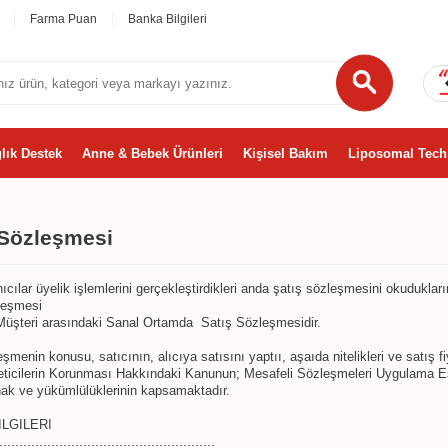
Farma Puan
Banka Bilgileri
lık Destek
Anne & Bebek Ürünleri
Kişisel Bakım
Liposomal Tech
 Sözleşmesi
ıcılar üyelik işlemlerini gerçekleştirdikleri anda şatış sözleşmesini okudukların
leşmesi
 Müşteri arasındaki Sanal Ortamda Satış Sözleşmesidir.
şmenin konusu, satıcının, alıcıya satısını yaptıı, aşaıda nitelikleri ve satış fiya
eticilerin Korunması Hakkındaki Kanunun; Mesafeli Sözleşmeleri Uygulama E
 hak ve yükümlülüklerinin kapsamaktadır.
ILGILERI
......................................................