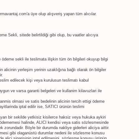
rmavantaj.com'a üye olup alışveriş yapan tüm alıcılar.
Sekli, sitede belirtildiği gibi olup, bu vaatler alıcıya
ödeme sekli ile teslimata ilişkin tüm ön bilgileri okuyup bilgi
licinin yerleşim yerinin uzaklığına bağlı olarak ön bilgiler
r.
eslim edilecek kişi veya kurulusun teslimatı kabul
ygun ve varsa garanti belgeleri ve kullanim kilavuzlari ile
nmis olmasi ve satis bedelinin alicinin tercih ettigi ödeme
itlarinda iptal edilir ise, SATICI ürünün teslimi
yan bir sekilde yetkisiz kisilerce haksiz veya hukuka aykiri
ya ödememesi halinde, ALICI kendisi veya satis sözlesmesinde
zorundadir. Böyle bir durumda nakliye giderleri aliciya aittir.
lmesi gibi olaganüstü durumlar nedeni ile sözlesme konusu
e alici siparisinin iptal edilmesini, sözlesme konusu ürünün