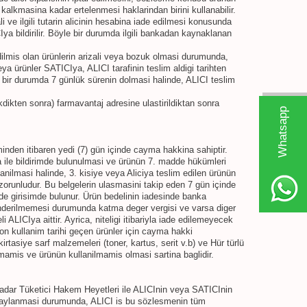
kalkmasina kadar ertelenmesi haklarindan birini kullanabilir.
tali ve ilgili tutarin alicinin hesabina iade edilmesi konusunda
CIya bildirilir. Böyle bir durumda ilgili bankadan kaynaklanan
dilmis olan ürünlerin arizali veya bozuk olmasi durumunda,
veya ürünler SATICIya, ALICI tarafinin teslim aldigi tarihten
le bir durumda 7 günlük sürenin dolmasi halinde, ALICI teslim
kdikten sonra) farmavantaj adresine ulastirildiktan sonra
W
h
t
s
a
p
p
D
e
s
e
H
a
t
t
inden itibaren yedi (7) gün içinde cayma hakkina sahiptir.
a ile bildirimde bulunulmasi ve ürünün 7. madde hükümleri
nilmasi halinde, 3. kisiye veya Aliciya teslim edilen ürünün
i zorunludur. Bu belgelerin ulasmasini takip eden 7 gün içinde
nde girisimde bulunur. Ürün bedelinin iadesinde banka
gönderilmemesi durumunda katma deger vergisi ve varsa diger
ALICIya aittir. Ayrica, niteligi itibariyla iade edilemeyecek
 son kullanim tarihi geçen ürünler için cayma hakki
tasiye sarf malzemeleri (toner, kartus, serit v.b) ve Hür türlü
amis ve ürünün kullanilmamis olmasi sartina baglidir.
adar Tüketici Hakem Heyetleri ile ALICInin veya SATICInin
naylanmasi durumunda, ALICI is bu sözlesmenin tüm