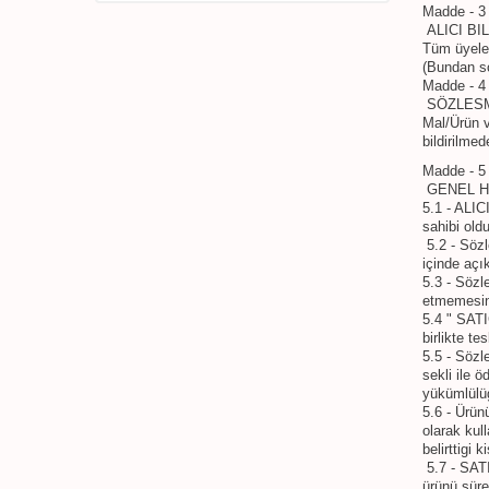
Madde - 3
ALICI BI
Tüm üyeler
(Bundan so
Madde - 4
SÖZLESM
Mal/Ürün v
bildirilmed
Madde - 5
GENEL 
5.1 - ALICI
sahibi old
5.2 - Sözl
içinde açık
5.3 - Sözl
etmemesin
5.4 " SATI
birlikte t
5.5 - Sözl
sekli ile 
yükümlülüg
5.6 - Ürün
olarak kul
belirttigi
5.7 - SATI
ürünü süre