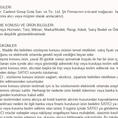
LGILERI
: Caelesti Group Gıda San. ve Tic. Ltd. Şti Firmasının e-ticaret mağazası fa
nra alıcı veya müşteri olarak anılacaktır).
E KONUSU VE ÜRÜN BILGILERI:
eya Hizmetin; Türü, Miktarı, Marka/Modeli, Rengi, Adedi, Satış Bedeli ve Ödeme 
en deişiklik gösterebilmektedir.
HÜKÜMLER
, Madde 4te belirtilen sözleşme konusu ürünün temel nitelikleri, satış fiyatı ve 
uğunu ve elektronik ortamda gerekli teyidi verdiğini beyan eder.
eşme konusu ürün, yasal 30 günlük süreyi asmamak koşulu ile her bir ürün için a
lanan süre içinde alici veya gösterdiği adresteki kişi veya kuruluşa teslim edili
eşme konusu ürün, alıcıdan başka bir kişi veya kuruluşa teslim edilecek ise, t
den dolayı SATICI sorumlu tutulamaz.
CI , sözlesme konusu ürünün saglam, eksiksiz, sipariste belirtilen niteliklere u
eslim edilmesinden sorumludur.
esme konusu ürünün teslimati için is bu sözlesmenin elektronik ortamda onayla
ödenmis olmasi sarttir. Herhangi bir nedenle ürün bedeli ödenmez veya banka kay
ünden kurtulmus kabul edilir.
ün tesliminden sonra aliciya ait kredi kartinin alicinin kusurundan kaynaklanma
lanilmasi nedeni ile ilgili banka veya finans kurulusun ürün bedelini SATICI 
 kisi veya kuruma teslim edilmis olan ürünü 3 isgünü içinde SATICI ya göndermek 
CI mücbir sebepler veya nakliyeyi engelleyen hava muhalefeti, ulasimin kesi
si içinde teslim edemez ise, durumu aliciya bildirmekle yükümlüdür. Bu takdird