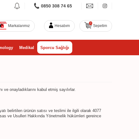
0850 308 74 65
0
Markalarımız
Hesabım
Sepetim
nology
Medikal
Sporcu Sağlığı
ı ve onayladıklarını kabul etmiş sayılırlar.
tı belirtilen ürünün satısı ve teslimi ile ilgili olarak 4077
sas ve Usulleri Hakkında Yönetmelik hükümleri gereince