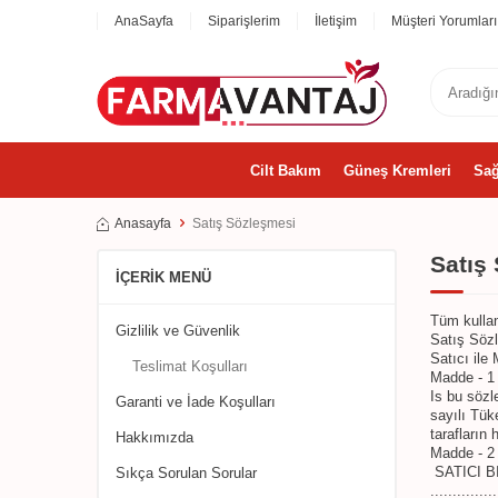
AnaSayfa
Siparişlerim
İletişim
Müşteri Yorumları
Cilt Bakım
Güneş Kremleri
Sağ
Anasayfa
Satış Sözleşmesi
Satış
İÇERIK MENÜ
Tüm kullan
Gizlilik ve Güvenlik
Satış Söz
Satıcı ile
Teslimat Koşulları
Madde - 1
Is bu sözle
Garanti ve İade Koşulları
sayılı Tük
tarafların
Hakkımızda
Madde - 2
SATICI B
Sıkça Sorulan Sorular
...............