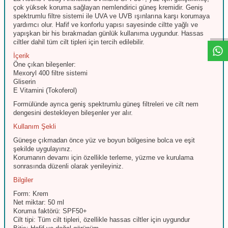
W
h
t
s
a
p
p
D
e
s
e
H
a
t
t
çok yüksek koruma sağlayan nemlendirici güneş kremidir. Geniş
spektrumlu filtre sistemi ile UVA ve UVB ışınlarına karşı korumaya
yardımcı olur. Hafif ve konforlu yapısı sayesinde ciltte yağlı ve
yapışkan bir his bırakmadan günlük kullanıma uygundur. Hassas
ciltler dahil tüm cilt tipleri için tercih edilebilir.
İçerik
Öne çıkan bileşenler:
Mexoryl 400 filtre sistemi
Gliserin
E Vitamini (Tokoferol)
Formülünde ayrıca geniş spektrumlu güneş filtreleri ve cilt nem
dengesini destekleyen bileşenler yer alır.
Kullanım Şekli
Güneşe çıkmadan önce yüz ve boyun bölgesine bolca ve eşit
şekilde uygulayınız.
Korumanın devamı için özellikle terleme, yüzme ve kurulama
sonrasında düzenli olarak yenileyiniz.
Bilgiler
Form: Krem
Net miktar: 50 ml
Koruma faktörü: SPF50+
Cilt tipi: Tüm cilt tipleri, özellikle hassas ciltler için uygundur