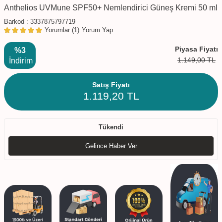
Anthelios UVMune SPF50+ Nemlendirici Güneş Kremi 50 ml
Barkod :
3337875797719
Yorumlar (1)
Yorum Yap
Piyasa Fiyatı
%3
1.149,00
TL
İndirim
Satış Fiyatı
1.119,20
TL
Tükendi
Gelince Haber Ver