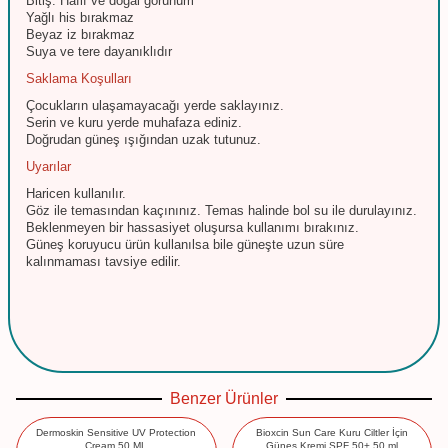
Bitiş: Hafif ve doğal görünüm
Yağlı his bırakmaz
Beyaz iz bırakmaz
Suya ve tere dayanıklıdır
Saklama Koşulları
Çocukların ulaşamayacağı yerde saklayınız.
Serin ve kuru yerde muhafaza ediniz.
Doğrudan güneş ışığından uzak tutunuz.
Uyarılar
Haricen kullanılır.
Göz ile temasından kaçınınız. Temas halinde bol su ile durulayınız.
Beklenmeyen bir hassasiyet oluşursa kullanımı bırakınız.
Güneş koruyucu ürün kullanılsa bile güneşte uzun süre
kalınmaması tavsiye edilir.
Benzer Ürünler
Dermoskin Sensitive UV Protection
Bioxcin Sun Care Kuru Ciltler İçin
Cream 50 ML
Güneş Kremi SPF 50+ 50 ml