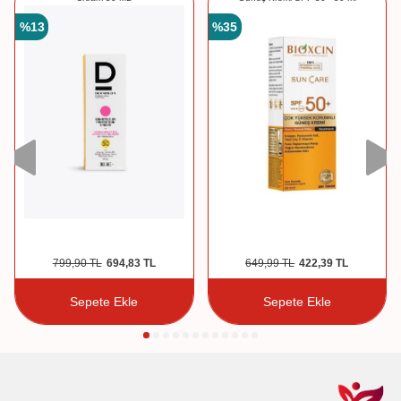
%
13
%
35
799,90
TL
694,83
TL
649,99
TL
422,39
TL
Sepete Ekle
Sepete Ekle