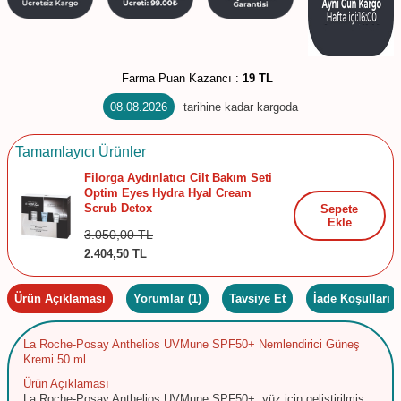
Farma Puan Kazancı :
19 TL
08.08.2026
tarihine kadar kargoda
Tamamlayıcı Ürünler
Filorga Aydınlatıcı Cilt Bakım Seti
Optim Eyes Hydra Hyal Cream
Scrub Detox
Sepete
Ekle
3.050,00
TL
2.404,50
TL
Ürün Açıklaması
Yorumlar (1)
Tavsiye Et
İade Koşulları
La Roche-Posay Anthelios UVMune SPF50+ Nemlendirici Güneş
Kremi 50 ml
Ürün Açıklaması
La Roche-Posay Anthelios UVMune SPF50+; yüz için geliştirilmiş,