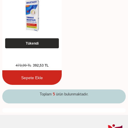
Tükendi
473,99
TL
392,53
TL
Sepete Ekle
Toplam
5
ürün bulunmaktadır.