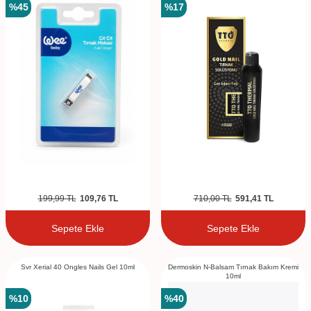
%
45
%
17
199,99
TL
109,76
TL
710,00
TL
591,41
TL
Sepete Ekle
Sepete Ekle
Svr Xerial 40 Ongles Nails Gel 10ml
Dermoskin N-Balsam Tırnak Bakım Kremi
10ml
%
10
%
40