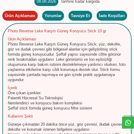
08.08.2026
tarihine kadar kargoda
Ürün Açıklaması
Yorumlar
Tavsiye Et
İade Koşulları
Photo Reverse Leke Karşıtı Güneş Koruyucu Stick 10 gr
Ürün Açıklaması
Photo Reverse Leke Karşıtı Güneş Koruyucu Stick; yüz, dekolte,
göz ve dudak çevresi gibi bölgesel alanlar için geliştirilmiş stick
formda güneş koruyucudur. Şeffaf yapısı sayesinde ciltte görünür
renk bırakmadan uygulanır. Leke görünümü ve ton eşitsizliği
oluşumuna karşı bakım rutinini desteklemeye yardımcı olurken, foto
yaşlanma etkilerine karşı cildi korumaya destek olur. Stick formu
sayesinde çantada taşımaya ve gün içinde pratik uygulamaya
uygundur.
İçerik
Öne çıkan içerikler:
W
h
t
s
a
p
p
D
e
s
e
H
a
t
t
Patentli Hücresel Su Teknolojisi
Nemlendirici ve koruyucu bakım kompleksi
Şeffaf stick formda güneş koruyucu filtre sistemi
Kullanım Şekli
Güneşe çıkmadan 20 dakika önce yüz, göz çevresi, dudak çevresi,
dekolte ve korumak istenen bölgelere uygulanır.