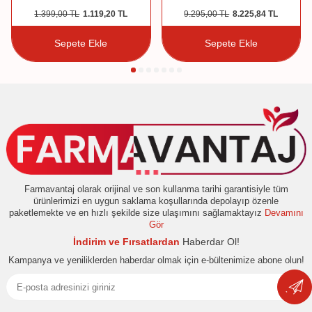
1.399,00
TL
1.119,20
TL
9.295,00
TL
8.225,84
TL
Sepete Ekle
Sepete Ekle
Farmavantaj olarak orijinal ve son kullanma tarihi garantisiyle tüm
ürünlerimizi en uygun saklama koşullarında depolayıp özenle
paketlemekte ve en hızlı şekilde size ulaşımını sağlamaktayız
Devamını
Gör
İndirim ve Fırsatlardan
Haberdar Ol!
Kampanya ve yeniliklerden haberdar olmak için e-bültenimize abone olun!