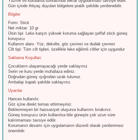
Yüzme ve kurulama sonrasında tekrar uygulanması tavsiye edilir.
Gün içinde ihtiyaç duyulan bölgelere pratik şekilde yenilenebilir.
Bilgiler
Form: Stick
Net miktar: 10 gr
Ürün tipi: Leke karşıtı yüksek koruma sağlayan şeffaf stick güneş
koruyucu
Kullanım alanı: Yüz, dekolte, göz çevresi ve dudak çevresi
Cilt tipi: Tüm cilt tipleri, özellikle leke eğilimli ciltler için uygundur
Saklama Koşulları
Çocukların ulaşamayacağı yerde saklayınız.
Serin ve kuru yerde muhafaza ediniz.
Doğrudan güneş ışığından uzak tutunuz.
Ambalajı kapalı şekilde saklayınız.
Uyarılar
Haricen kullanılır.
Göz içine direkt temas ettirmeyiniz.
Beklenmeyen bir hassasiyet oluşursa kullanımı bırakınız.
Güneş koruyucu ürün kullanılsa bile güneşte çok uzun süre
kalınmaması tavsiye edilir.
Korumanın devamı için uygulamanın düzenli olarak yenilenmesi
önemlidir.