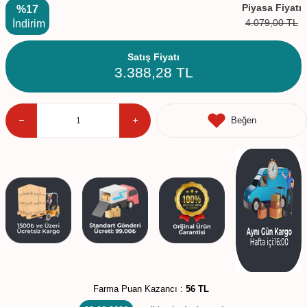
Piyasa Fiyatı
%17
4.079,00
TL
İndirim
Satış Fiyatı
3.388,28
TL
Beğen
Farma Puan Kazancı :
56 TL