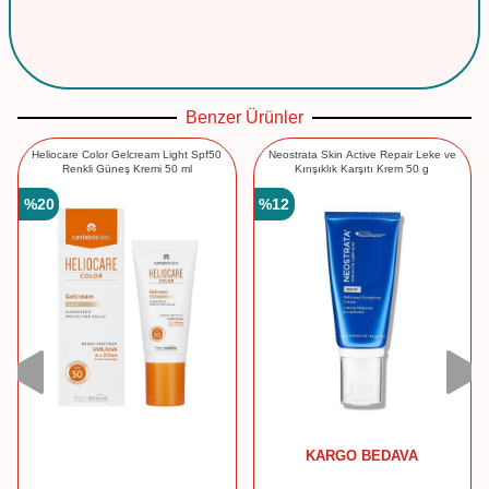
Benzer Ürünler
Heliocare Color Gelcream Light Spf50
Neostrata Skin Active Repair Leke ve
Renkli Güneş Kremi 50 ml
Kırışıklık Karşıtı Krem 50 g
%
20
%
12
KARGO BEDAVA