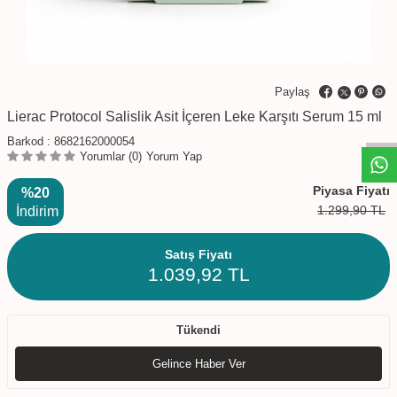
W
h
t
s
a
p
p
D
e
s
e
H
a
t
t
Paylaş
Lierac Protocol Salislik Asit İçeren Leke Karşıtı Serum 15 ml
Barkod :
8682162000054
Yorumlar (0)
Yorum Yap
Piyasa Fiyatı
%20
1.299,90
TL
İndirim
Satış Fiyatı
1.039,92
TL
Tükendi
Gelince Haber Ver