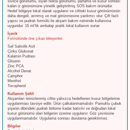
sivilce görünümü, siyah nokta görünümü, parlama ve kusur sonrası
kalan iz görünümüne yönelik geliştirilmiş SOS bakım ürünüdür.
Hedef bölgeye lokal olarak uygulanır ve ciltteki kusur görünümünün
daha dengeli, arınmış ve mat görünmesine yardımcı olur. Çift fazlı
yapısı ve pudralı formülü ile akşam bakım rutininde kullanıma
uygundur. 15 ml’lik ambalajı pratik lokal kullanım sunar.
İçerik
Formülünde öne çıkan bileşenler:
Saf Salisilik Asit
Çinko Glukonat
Kalamin Pudrası
Gliserin
Zinc PCA
Alcohol Denat.
Camphor
Menthol
Tocopherol
Kullanım Şekli
Akşamları temizlenmiş ciltte yalnızca hedeflenen kusur bölgelerine
uygulanması tavsiye edilir. Ürün çalkalanmamalıdır. Pamuklu çubuk
şişenin dibindeki pudralı bölüme kadar batırılır ve doğrudan lokal
kusur görünümü olan bölgenin üzerine uygulanır. Göz çevresine
uygulanmamalıdır. Uygulama sonrası durulama gerektirmez.
Bilgiler