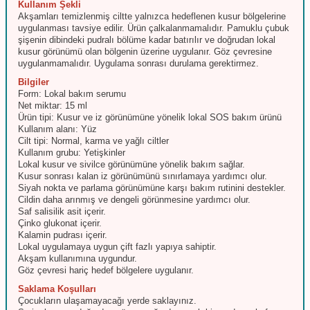
Kullanım Şekli
Akşamları temizlenmiş ciltte yalnızca hedeflenen kusur bölgelerine
uygulanması tavsiye edilir. Ürün çalkalanmamalıdır. Pamuklu çubuk
şişenin dibindeki pudralı bölüme kadar batırılır ve doğrudan lokal
kusur görünümü olan bölgenin üzerine uygulanır. Göz çevresine
uygulanmamalıdır. Uygulama sonrası durulama gerektirmez.
Bilgiler
Form: Lokal bakım serumu
Net miktar: 15 ml
Ürün tipi: Kusur ve iz görünümüne yönelik lokal SOS bakım ürünü
Kullanım alanı: Yüz
Cilt tipi: Normal, karma ve yağlı ciltler
Kullanım grubu: Yetişkinler
Lokal kusur ve sivilce görünümüne yönelik bakım sağlar.
Kusur sonrası kalan iz görünümünü sınırlamaya yardımcı olur.
Siyah nokta ve parlama görünümüne karşı bakım rutinini destekler.
Cildin daha arınmış ve dengeli görünmesine yardımcı olur.
Saf salisilik asit içerir.
Çinko glukonat içerir.
Kalamin pudrası içerir.
Lokal uygulamaya uygun çift fazlı yapıya sahiptir.
Akşam kullanımına uygundur.
Göz çevresi hariç hedef bölgelere uygulanır.
Saklama Koşulları
Çocukların ulaşamayacağı yerde saklayınız.