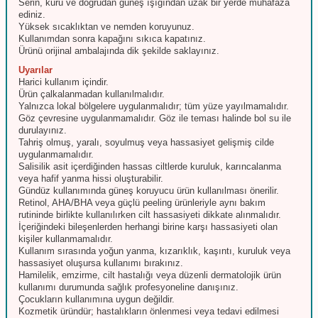
Serin, kuru ve doğrudan güneş ışığından uzak bir yerde muhafaza
ediniz.
Yüksek sıcaklıktan ve nemden koruyunuz.
Kullanımdan sonra kapağını sıkıca kapatınız.
Ürünü orijinal ambalajında dik şekilde saklayınız.
Uyarılar
Harici kullanım içindir.
Ürün çalkalanmadan kullanılmalıdır.
Yalnızca lokal bölgelere uygulanmalıdır; tüm yüze yayılmamalıdır.
Göz çevresine uygulanmamalıdır. Göz ile teması halinde bol su ile
durulayınız.
Tahriş olmuş, yaralı, soyulmuş veya hassasiyet gelişmiş cilde
uygulanmamalıdır.
Salisilik asit içerdiğinden hassas ciltlerde kuruluk, karıncalanma
veya hafif yanma hissi oluşturabilir.
Gündüz kullanımında güneş koruyucu ürün kullanılması önerilir.
Retinol, AHA/BHA veya güçlü peeling ürünleriyle aynı bakım
rutininde birlikte kullanılırken cilt hassasiyeti dikkate alınmalıdır.
İçeriğindeki bileşenlerden herhangi birine karşı hassasiyeti olan
kişiler kullanmamalıdır.
Kullanım sırasında yoğun yanma, kızarıklık, kaşıntı, kuruluk veya
hassasiyet oluşursa kullanımı bırakınız.
Hamilelik, emzirme, cilt hastalığı veya düzenli dermatolojik ürün
kullanımı durumunda sağlık profesyoneline danışınız.
Çocukların kullanımına uygun değildir.
Kozmetik üründür; hastalıkların önlenmesi veya tedavi edilmesi