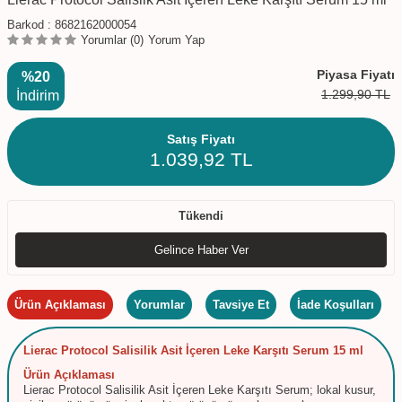
Barkod :
8682162000054
Yorumlar (0)
Yorum Yap
Piyasa Fiyatı
%20
1.299,90
TL
İndirim
Satış Fiyatı
1.039,92
TL
Tükendi
Gelince Haber Ver
Ürün Açıklaması
Yorumlar
Tavsiye Et
İade Koşulları
Lierac Protocol Salisilik Asit İçeren Leke Karşıtı Serum 15 ml
Ürün Açıklaması
Lierac Protocol Salisilik Asit İçeren Leke Karşıtı Serum; lokal kusur,