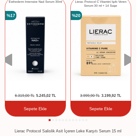
Esthederm Intensive Nad Serum 30ml
Lierac Protocol C Vitamini Işıltı Veren
Serum 30 ml + 14 Saşe
%
17
%
20
6.319,00
TL
5.245,02
TL
3.999,90
TL
3.199,92
TL
Sepete Ekle
Sepete Ekle
Lierac Protocol Salislik Asit İçeren Leke Karşıtı Serum 15 ml