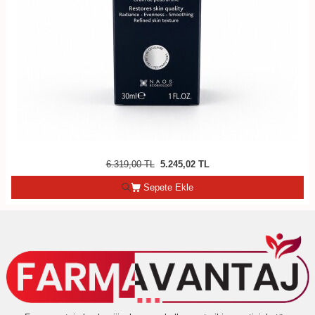
6.319,00
TL
5.245,02
TL
Sepete Ekle