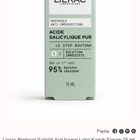
Paylaş
Lierac Protocol Salislik Asit İçeren Leke Karşıtı Serum 15 ml