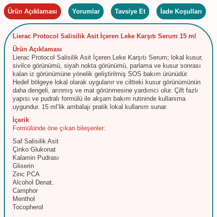
Ürün Açıklaması
Yorumlar
Tavsiye Et
İade Koşulları
Lierac Protocol Salisilik Asit İçeren Leke Karşıtı Serum 15 ml
Ürün Açıklaması
Lierac Protocol Salisilik Asit İçeren Leke Karşıtı Serum; lokal kusur,
sivilce görünümü, siyah nokta görünümü, parlama ve kusur sonrası
kalan iz görünümüne yönelik geliştirilmiş SOS bakım ürünüdür.
Hedef bölgeye lokal olarak uygulanır ve ciltteki kusur görünümünün
daha dengeli, arınmış ve mat görünmesine yardımcı olur. Çift fazlı
yapısı ve pudralı formülü ile akşam bakım rutininde kullanıma
uygundur. 15 ml’lik ambalajı pratik lokal kullanım sunar.
İçerik
Formülünde öne çıkan bileşenler:
Saf Salisilik Asit
Çinko Glukonat
Kalamin Pudrası
Gliserin
Zinc PCA
Alcohol Denat.
Camphor
Menthol
Tocopherol