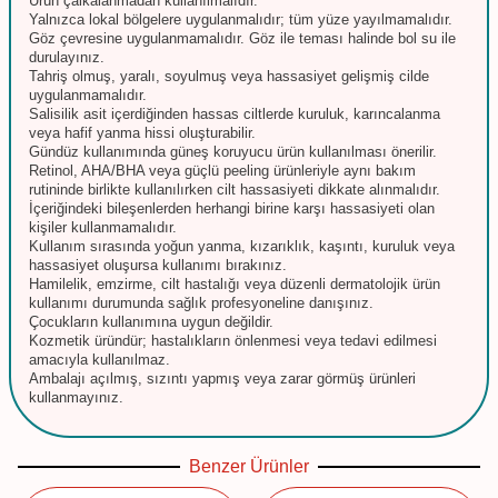
Ürün çalkalanmadan kullanılmalıdır.
Yalnızca lokal bölgelere uygulanmalıdır; tüm yüze yayılmamalıdır.
Göz çevresine uygulanmamalıdır. Göz ile teması halinde bol su ile
durulayınız.
Tahriş olmuş, yaralı, soyulmuş veya hassasiyet gelişmiş cilde
uygulanmamalıdır.
Salisilik asit içerdiğinden hassas ciltlerde kuruluk, karıncalanma
veya hafif yanma hissi oluşturabilir.
Gündüz kullanımında güneş koruyucu ürün kullanılması önerilir.
Retinol, AHA/BHA veya güçlü peeling ürünleriyle aynı bakım
rutininde birlikte kullanılırken cilt hassasiyeti dikkate alınmalıdır.
İçeriğindeki bileşenlerden herhangi birine karşı hassasiyeti olan
kişiler kullanmamalıdır.
Kullanım sırasında yoğun yanma, kızarıklık, kaşıntı, kuruluk veya
hassasiyet oluşursa kullanımı bırakınız.
Hamilelik, emzirme, cilt hastalığı veya düzenli dermatolojik ürün
kullanımı durumunda sağlık profesyoneline danışınız.
Çocukların kullanımına uygun değildir.
Kozmetik üründür; hastalıkların önlenmesi veya tedavi edilmesi
amacıyla kullanılmaz.
Ambalajı açılmış, sızıntı yapmış veya zarar görmüş ürünleri
kullanmayınız.
Benzer Ürünler