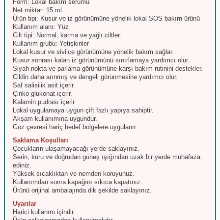
Form: Lokal bakım serumu
Net miktar: 15 ml
Ürün tipi: Kusur ve iz görünümüne yönelik lokal SOS bakım ürünü
Kullanım alanı: Yüz
Cilt tipi: Normal, karma ve yağlı ciltler
Kullanım grubu: Yetişkinler
Lokal kusur ve sivilce görünümüne yönelik bakım sağlar.
Kusur sonrası kalan iz görünümünü sınırlamaya yardımcı olur.
Siyah nokta ve parlama görünümüne karşı bakım rutinini destekler.
Cildin daha arınmış ve dengeli görünmesine yardımcı olur.
Saf salisilik asit içerir.
Çinko glukonat içerir.
Kalamin pudrası içerir.
Lokal uygulamaya uygun çift fazlı yapıya sahiptir.
Akşam kullanımına uygundur.
Göz çevresi hariç hedef bölgelere uygulanır.
Saklama Koşulları
Çocukların ulaşamayacağı yerde saklayınız.
Serin, kuru ve doğrudan güneş ışığından uzak bir yerde muhafaza
ediniz.
Yüksek sıcaklıktan ve nemden koruyunuz.
Kullanımdan sonra kapağını sıkıca kapatınız.
Ürünü orijinal ambalajında dik şekilde saklayınız.
Uyarılar
Harici kullanım içindir.