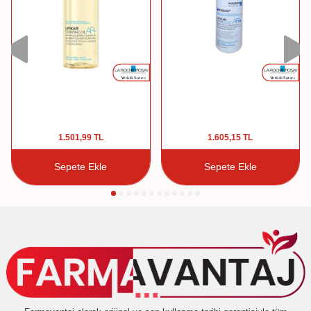
1.501,99
TL
1.605,15
TL
Sepete Ekle
Sepete Ekle