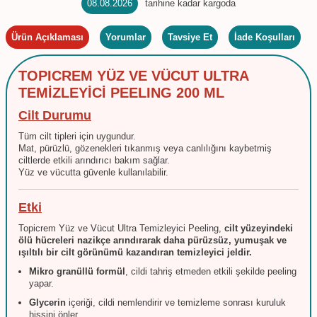
08.08.2026
tarihine kadar kargoda
Ürün Açıklaması
Yorumlar
Tavsiye Et
İade Koşulları
TOPICREM YÜZ VE VÜCUT ULTRA
TEMİZLEYİCİ PEELING 200 ML
Cilt Durumu
Tüm cilt tipleri için uygundur.
Mat, pürüzlü, gözenekleri tıkanmış veya canlılığını kaybetmiş
ciltlerde etkili arındırıcı bakım sağlar.
Yüz ve vücutta güvenle kullanılabilir.
Etki
Topicrem Yüz ve Vücut Ultra Temizleyici Peeling,
cilt yüzeyindeki
ölü hücreleri nazikçe arındırarak daha pürüzsüz, yumuşak ve
ışıltılı bir cilt görünümü kazandıran temizleyici jeldir.
Mikro granüllü formül
, cildi tahriş etmeden etkili şekilde peeling
yapar.
W
h
t
s
a
p
p
D
e
s
e
H
a
t
t
Glycerin
içeriği, cildi nemlendirir ve temizleme sonrası kuruluk
hissini önler.