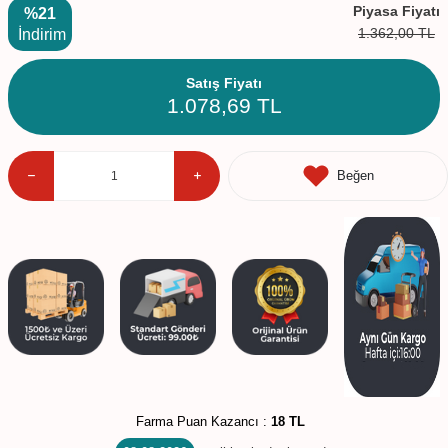
Piyasa Fiyatı
%21
1.362,00
TL
İndirim
Satış Fiyatı
1.078,69
TL
Beğen
Farma Puan Kazancı :
18 TL