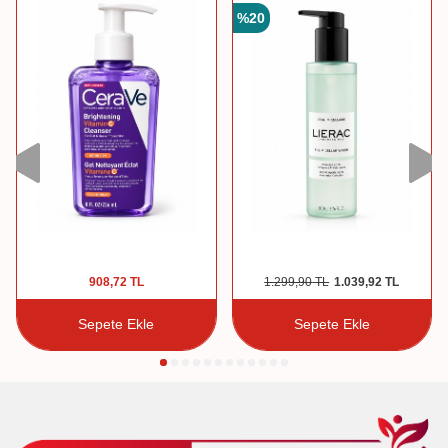
%
20
908,72
TL
1.299,90
TL
1.039,92
TL
Sepete Ekle
Sepete Ekle