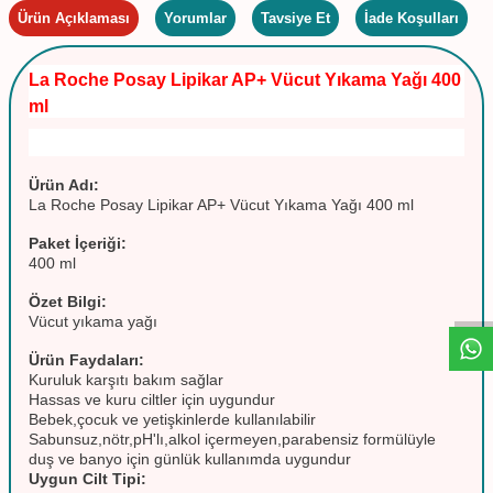
Ürün Açıklaması
Yorumlar
Tavsiye Et
İade Koşulları
La Roche Posay Lipikar AP+ Vücut Yıkama Yağı 400
ml
Ürün Adı:
La Roche Posay Lipikar AP+ Vücut Yıkama Yağı 400 ml
Paket İçeriği:
W
h
t
s
a
p
p
D
e
s
e
H
a
t
t
400 ml
Özet Bilgi:
Vücut yıkama yağı
Ürün Faydaları:
Kuruluk karşıtı bakım sağlar
Hassas ve kuru ciltler için uygundur
Bebek,çocuk ve yetişkinlerde kullanılabilir
Sabunsuz,nötr,pH'lı,alkol içermeyen,parabensiz formülüyle
duş ve banyo için günlük kullanımda uygundur
Uygun Cilt Tipi: