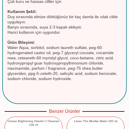
Çok kuru ve hassas ciltler için
Kullanım Şekli:
Duş sırasında elinize döktüğünüz bir kaç damla ile ıslak cilde
uygulayın.
Banyo sırasında, suya 2-3 kapak ekleyin.
Harici kullanım için uygundur.
Ürün Bileşimi:
Water Aqua, sorbitol, sodium laureth sulfate, peg-60
hydrogenated castor oil, peg-7 glyceryl cocoate, cocamide
mea, ceteareth-60 myristyl glycol, coco-betaine, citric acid,
hydroxypropyl guar hydroxypropyltrimonium chloride,
niacinamide, parfum / fragrance, peg-75 shea butter
glycerides, ppg-5-ceteth-20, salicylic acid, sodium benzoate,
sodium chloride, sodium hydroxide.
Benzer Ürünler
Cerave Brightening Vitamin C Cleanser
Lierac The Micellar Water 200 ml
236 ml