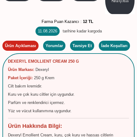
Farma Puan Kazancı :
12 TL
11.08.2026
tarihine kadar kargoda
Ürün Açıklaması
Yorumlar
Tavsiye Et
İade Koşulları
DEXERYL EMOLLIENT CREAM 250 G
Ürün Markası:
Dexeryl
Paket İçeriği:
250 g Krem
Cilt bakım kremidir.
Kuru ve çok kuru ciltler için uygundur.
Parfüm ve renklendirici içermez.
Yüz ve vücut kullanımına uygundur.
Ürün Hakkında Bilgi:
Dexeryl Emollient Cream, kuru, çok kuru ve hassas ciltlerin