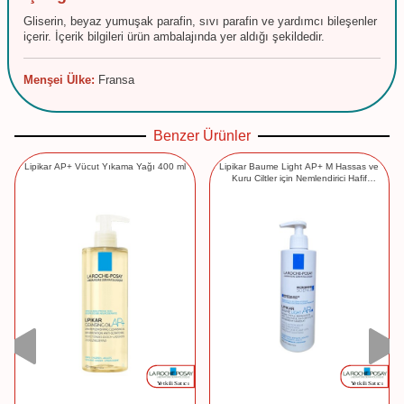
Gliserin, beyaz yumuşak parafin, sıvı parafin ve yardımcı bileşenler
içerir. İçerik bilgileri ürün ambalajında yer aldığı şekildedir.
Menşei Ülke:
Fransa
Benzer Ürünler
Lipikar AP+ Vücut Yıkama Yağı 400 ml
Lipikar Baume Light AP+ M Hassas ve
Kuru Ciltler için Nemlendirici Hafif
Balsam 400 ml