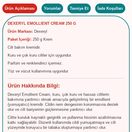
Ürün Açıklaması
Yorumlar
Tavsiye Et
İade Koşulları
DEXERYL EMOLLIENT CREAM 250 G
Ürün Markası:
Dexeryl
Paket İçeriği:
250 g Krem
Cilt bakım kremidir.
Kuru ve çok kuru ciltler için uygundur.
Parfüm ve renklendirici içermez.
Yüz ve vücut kullanımına uygundur.
Ürün Hakkında Bilgi:
Dexeryl Emollient Cream, kuru, çok kuru ve hassas ciltlerin
bakımına yardımcı olmak amacıyla geliştirilmiş bir emollient
(yumuşatıcı) kremdir. Cildin nem dengesinin korunmasına destek
olur ve cilt bariyerinin güçlenmesine yardımcı olur.
Ciltte kuruluk kaynaklı gerginlik ve pullanma hissinin azaltılmasına
katkı sağlayabilir. Düzenli kullanımda cildi yumuşatmaya ve cilt
yüzeyinde koruyucu bir tabaka oluşturmaya yardımcı olur.