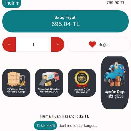
799,90
TL
İndirim
Satış Fiyatı
695,04
TL
Beğen
Farma Puan Kazancı :
12 TL
11.08.2026
tarihine kadar kargoda