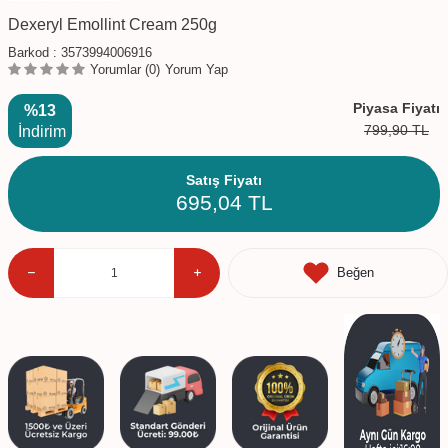
Dexeryl Emollint Cream 250g
Barkod :
3573994006916
Yorumlar (0)
Yorum Yap
Piyasa Fiyatı
%13
799,90
TL
İndirim
Satış Fiyatı
695,04
TL
Beğen