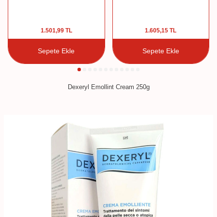
1.501,99
TL
1.605,15
TL
Sepete Ekle
Sepete Ekle
Dexeryl Emollint Cream 250g