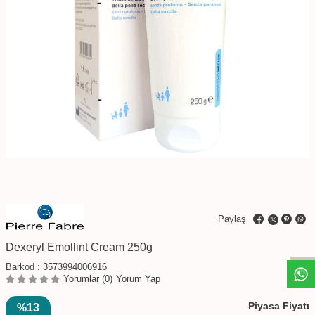
W
h
t
s
a
p
p
D
e
s
e
H
a
t
t
Paylaş
Dexeryl Emollint Cream 250g
Barkod :
3573994006916
Yorumlar (0)
Yorum Yap
Piyasa Fiyatı
%13