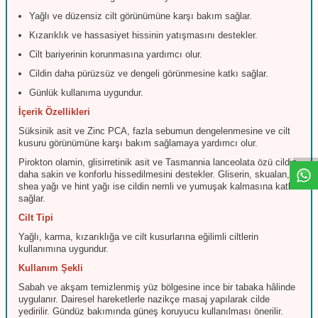
Yağlı ve düzensiz cilt görünümüne karşı bakım sağlar.
Kızarıklık ve hassasiyet hissinin yatışmasını destekler.
Cilt bariyerinin korunmasına yardımcı olur.
Cildin daha pürüzsüz ve dengeli görünmesine katkı sağlar.
Günlük kullanıma uygundur.
İçerik Özellikleri
W
h
t
s
a
p
p
D
e
s
e
H
a
t
t
Süksinik asit ve Zinc PCA, fazla sebumun dengelenmesine ve cilt
kusuru görünümüne karşı bakım sağlamaya yardımcı olur.
Pirokton olamin, glisirretinik asit ve Tasmannia lanceolata özü cildin
daha sakin ve konforlu hissedilmesini destekler. Gliserin, skualan,
shea yağı ve hint yağı ise cildin nemli ve yumuşak kalmasına katkı
sağlar.
Cilt Tipi
Yağlı, karma, kızarıklığa ve cilt kusurlarına eğilimli ciltlerin
kullanımına uygundur.
Kullanım Şekli
Sabah ve akşam temizlenmiş yüz bölgesine ince bir tabaka hâlinde
uygulanır. Dairesel hareketlerle nazikçe masaj yapılarak cilde
yedirilir. Gündüz bakımında güneş koruyucu kullanılması önerilir.