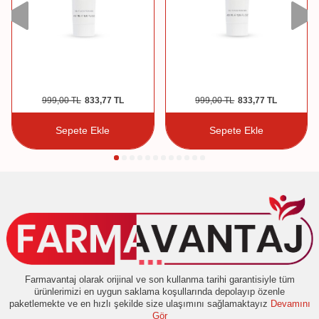
999,00
TL
833,77
TL
999,00
TL
833,77
TL
Sepete Ekle
Sepete Ekle
Farmavantaj olarak orijinal ve son kullanma tarihi garantisiyle tüm
ürünlerimizi en uygun saklama koşullarında depolayıp özenle
paketlemekte ve en hızlı şekilde size ulaşımını sağlamaktayız
Devamını
Gör