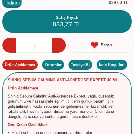
999,00
TL
İndirim
Satış Fiyatı
833,77
TL
Beğen
Ürün Açıklaması
Yorumlar
Tavsiye Et
İade Koşulları
SHINIQ SEBUM CALMING ANTI-ACNEROSE EXPERT 40 ML
Ürün Açıklaması
Shiniq Sebum Calming Anti-Acnerose Expert, yağlı, düzensiz
görünümlü ve hassasiyete eğilimli ciltlerin günlük bakımı için
geliştirilmiştir. Fazla sebumun dengelenmesine, kızarıklık ve
rahatsızlık hissinin yatıştırılmasına yardımcı olur. Cildin daha
dengeli, pürüzsüz ve konforlu görünmesini destekler.
Öne Çıkan Özellikleri
Fazla sebumun dengelenmesine yardımcı olur.