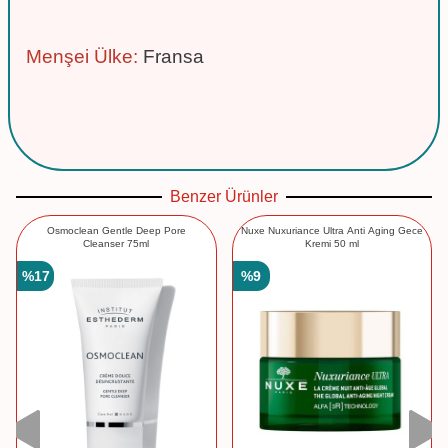
Menşei Ülke:
Fransa
Benzer Ürünler
Osmoclean Gentle Deep Pore
Nuxe Nuxuriance Ultra Anti Aging Gece
Cleanser 75ml
Kremi 50 ml
%
17
%
9