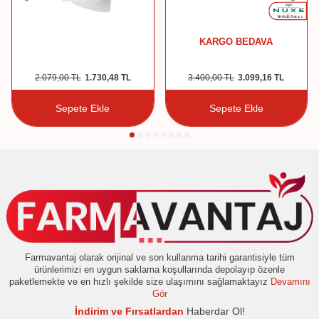
KARGO BEDAVA
2.079,00
TL
1.730,48
TL
3.400,00
TL
3.099,16
TL
Sepete Ekle
Sepete Ekle
Farmavantaj olarak orijinal ve son kullanma tarihi garantisiyle tüm
ürünlerimizi en uygun saklama koşullarında depolayıp özenle
paketlemekte ve en hızlı şekilde size ulaşımını sağlamaktayız
Devamını
Gör
İndirim ve Fırsatlardan
Haberdar Ol!