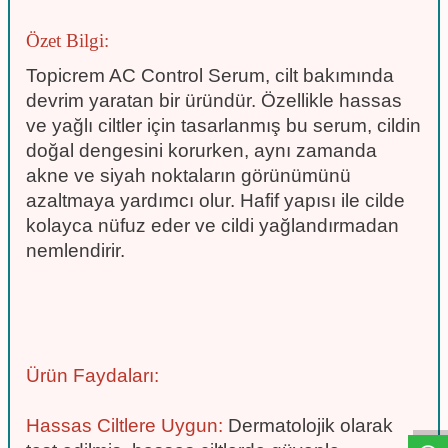
Özet Bilgi:
Topicrem AC Control Serum, cilt bakımında
devrim yaratan bir üründür. Özellikle hassas
ve yağlı ciltler için tasarlanmış bu serum, cildin
doğal dengesini korurken, aynı zamanda
akne ve siyah noktaların görünümünü
azaltmaya yardımcı olur. Hafif yapısı ile cilde
kolayca nüfuz eder ve cildi yağlandırmadan
nemlendirir.
W
h
t
s
a
p
p
D
e
s
e
H
a
t
t
Ürün Faydaları:
Hassas Ciltlere Uygun:
Dermatolojik olarak