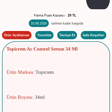
Farma Puan Kazancı :
29 TL
10.08.2026
tarihine kadar kargoda
Ürün Açıklaması
Yorumlar
Tavsiye Et
İade Koşulları
Topicrem Ac Control Serum 34 Ml
Ürün Markası:
Topicrem
Ürün Boyutu:
34ml