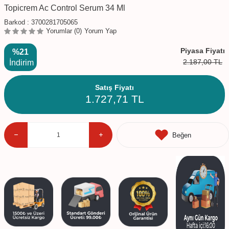
Topicrem Ac Control Serum 34 Ml
Barkod :
3700281705065
Yorumlar (0)
Yorum Yap
Piyasa Fiyatı
%21
2.187,00
TL
İndirim
Satış Fiyatı
1.727,71
TL
Beğen