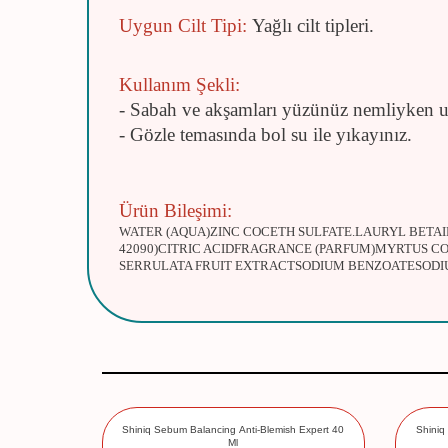
Uygun Cilt Tipi:
Yağlı cilt tipleri.
Kullanım Şekli:
- Sabah ve akşamları yüzünüz nemliyken uy
- Gözle temasında bol su ile yıkayınız.
Ürün Bileşimi:
WATER (AQUA)ZINC COCETH SULFATE.LAURYL BETAI
42090)CITRIC ACIDFRAGRANCE (PARFUM)MYRTUS C
SERRULATA FRUIT EXTRACTSODIUM BENZOATESODI
Balm 50 ml
Shiniq Sebum Balancing Anti-Blemish Expert 40
Shiniq
Ml