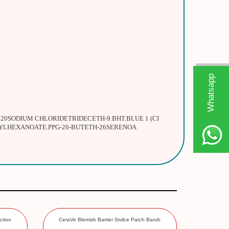
W
h
t
s
a
p
p
D
e
s
e
H
a
t
t
0SODIUM CHLORIDETRIDECETH-9.BHT.BLUE 1 (CI
HYLHEXANOATE.PPG-26-BUTETH-26SERENOA
ction
CeraVe Blemish Barrier Sivilce Patch Bandı
La Roche 