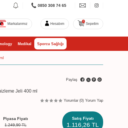
0850 308 74 65
0
Markalarımız
Hesabım
Sepetim
nology
Medikal
Sporcu Sağlığı
 ml
Paylaş
mizleme Jeli 400 ml
Yorumlar (0)
Yorum Yap
Satış Fiyatı
Piyasa Fiyatı
1.116,26
TL
1.249,90
TL