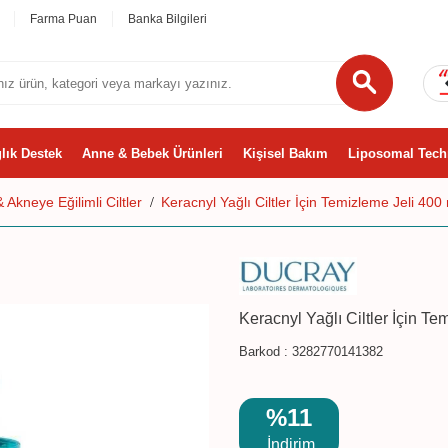
Farma Puan
Banka Bilgileri
lık Destek
Anne & Bebek Ürünleri
Kişisel Bakım
Liposomal Tech
 Akneye Eğilimli Ciltler
Keracnyl Yağlı Ciltler İçin Temizleme Jeli 400
Keracnyl Yağlı Ciltler İçin Te
Barkod :
3282770141382
%11
İndirim