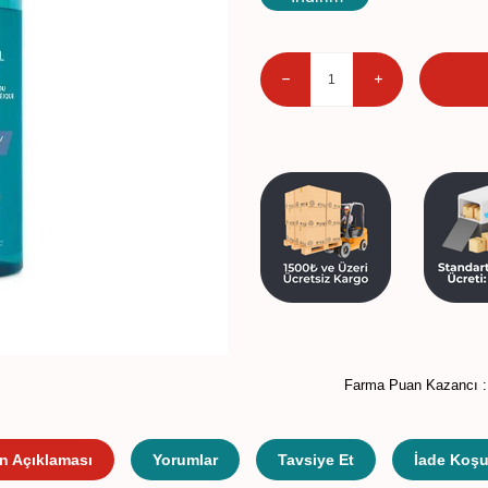
Farma Puan Kazancı 
n Açıklaması
Yorumlar
Tavsiye Et
İade Koşul