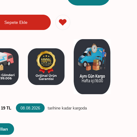
Sepete Ekle
:
19 TL
08.08.2026
tarihine kadar kargoda
ları