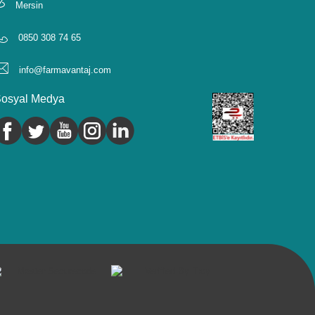
Mersin
0850 308 74 65
info@farmavantaj.com
osyal Medya