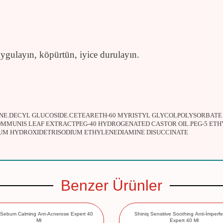
gulayın, köpürtün, iyice durulayın.
NE.DECYL GLUCOSIDE.CETEARETH-60 MYRISTYL GLYCOLPOLYSORBATE 2
OMMUNIS LEAF EXTRACTPEG-40 HYDROGENATED CASTOR OIL.PEG-5 ET
UM HYDROXIDETRISODIUM ETHYLENEDIAMINE DISUCCINATE
Benzer Ürünler
 Sebum Calming Ant-Acnerose Expert 40
Shiniq Sensitive Soothing Anti-İmperfe
Ml
Expert 40 Ml