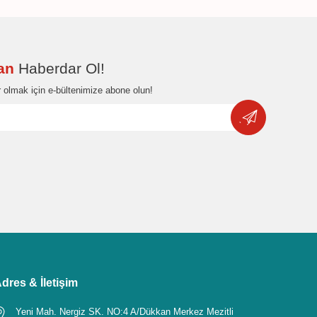
dan
Haberdar Ol!
 olmak için e-bültenimize abone olun!
dres & İletişim
Yeni Mah. Nergiz SK. NO:4 A/Dükkan Merkez Mezitli