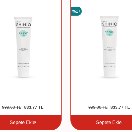
%
17
999,00
TL
833,77
TL
999,00
TL
833,77
TL
Sepete Ekle
Sepete Ekle