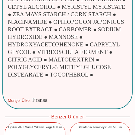
CETYL ALCOHOL ● MYRISTYL MYRISTATE
● ZEA MAYS STARCH / CORN STARCH ●
NIACINAMIDE ● OPHIOPOGON JAPONICUS
ROOT EXTRACT ● CARBOMER ● SODIUM
HYDROXIDE ● MANNOSE ●
HYDROXYACETOPHENONE ● CAPRYLYL
GLYCOL ● VITREOSCILLA FERMENT ●
CITRIC ACID ● MALTODEXTRIN ●
POLYGLYCERYL-3 METHYLGLUCOSE
DISTEARATE ● TOCOPHEROL ●
Fransa
Menşei Ülke:
Benzer Ürünler
Lipikar AP+ Vücut Yıkama Yağı 400 ml
Stelatopia Temizleyici Jel 500 ml