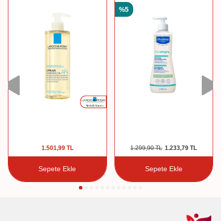
%
5
1.501,99
TL
1.299,90
TL
1.233,79
TL
Sepete Ekle
Sepete Ekle