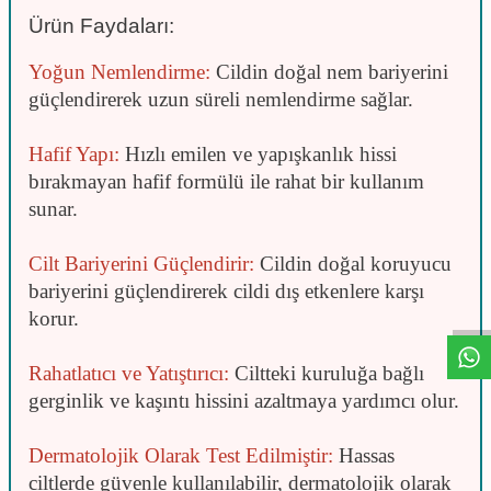
Ürün Faydaları:
Yoğun Nemlendirme:
Cildin doğal nem bariyerini
güçlendirerek uzun süreli nemlendirme sağlar.
Hafif Yapı:
Hızlı emilen ve yapışkanlık hissi
bırakmayan hafif formülü ile rahat bir kullanım
sunar.
Cilt Bariyerini Güçlendirir:
Cildin doğal koruyucu
W
h
t
s
a
p
p
D
e
s
e
H
a
t
t
bariyerini güçlendirerek cildi dış etkenlere karşı
korur.
Rahatlatıcı ve Yatıştırıcı:
Ciltteki kuruluğa bağlı
gerginlik ve kaşıntı hissini azaltmaya yardımcı olur.
Dermatolojik Olarak Test Edilmiştir:
Hassas
ciltlerde güvenle kullanılabilir, dermatolojik olarak