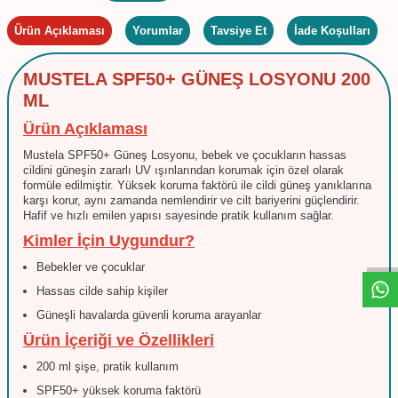
Ürün Açıklaması
Yorumlar
Tavsiye Et
İade Koşulları
MUSTELA SPF50+ GÜNEŞ LOSYONU 200
ML
Ürün Açıklaması
Mustela SPF50+ Güneş Losyonu, bebek ve çocukların hassas
cildini güneşin zararlı UV ışınlarından korumak için özel olarak
formüle edilmiştir. Yüksek koruma faktörü ile cildi güneş yanıklarına
karşı korur, aynı zamanda nemlendirir ve cilt bariyerini güçlendirir.
W
h
t
s
a
p
p
D
e
s
e
H
a
t
t
Hafif ve hızlı emilen yapısı sayesinde pratik kullanım sağlar.
Kimler İçin Uygundur?
Bebekler ve çocuklar
Hassas cilde sahip kişiler
Güneşli havalarda güvenli koruma arayanlar
Ürün İçeriği ve Özellikleri
200 ml şişe, pratik kullanım
SPF50+ yüksek koruma faktörü