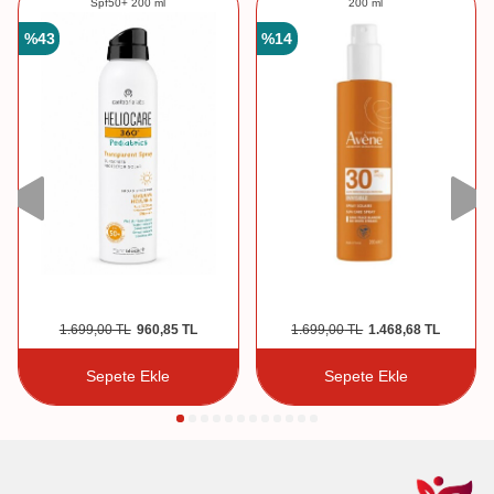
Spf50+ 200 ml
200 ml
%
43
%
14
1.699,00
TL
960,85
TL
1.699,00
TL
1.468,68
TL
Sepete Ekle
Sepete Ekle