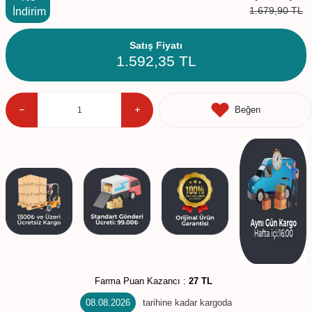
1.679,90
TL
İndirim
Satış Fiyatı
1.592,35
TL
Beğen
Farma Puan Kazancı :
27 TL
08.08.2026
tarihine kadar kargoda