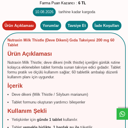
Farma Puan Kazancı :
6 TL
10.08.2026
tarihine kadar kargoda
Ürün Açıklaması
Yorumlar
Tavsiye Et
İade Koşulları
Nutraxin Milk Thistle (Deve Dikeni) Gıda Takviyesi 200 mg 60
Tablet
Ürün Açıklaması
Nutraxin Milk Thistle; deve dikeni (milk thistle) içeriğini günlük rutine
kolayca eklenebilen tablet formda sunan takviye edici gıdadır. Tablet
formu pratik ve ölçülü kullanım sağlar; 60 tabletlik ambalajı düzenli
kullanım planı için uygundur.
İçerik
W
h
t
s
a
p
p
D
e
s
e
H
a
t
t
Deve dikeni (Milk Thistle / Silybum marianum)
Tablet formunu oluşturan yardımcı bileşenler
Kullanım Şekli
Yetişkinler için
günde 1 tablet
kullanılır.
Tablet
yemekle birlikte
,
1 bardak su ile
tüketilir.