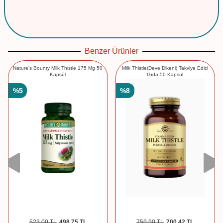
Benzer Ürünler
Nature's Bounty Milk Thistle 175 Mg 50
Milk Thistle(Deve Dikeni) Takviye Edici
Kapsül
Gıda 50 Kapsül
%
5
%
8
523,00
TL
498,75
TL
759,90
TL
700,42
TL