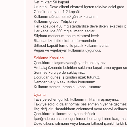
Net miktar: 50 kapsül
Ürün tipi: Deve dikeni ekstresi içeren takviye edici gıda
Günlük porsiyon: 1-2 kapsül
Kullanım süresi: 25-50 günlük kullanım
Kullanım grubu: Yetişkinler
Her kapsülde 450 mg standardize deve dikeni ekstresi içe
Her kapsülde 360 mg silimarin sağlar.
Silybum marianum tohum ekstresi içerir.
Standardize bitki ekstresi formundadır.
Bitkisel kapsül formu ile pratik kullanım sunar.
Vegan ve vejetaryen kullanıma uygundur.
Saklama Koşulları
Çocukların ulaşamayacağı yerde saklayınız.
Ambalaj üzerinde belirtilen saklama koşullarına uygun ş
Serin ve kuru yerde saklayınız.
Doğrudan güneş ışığından uzak tutunuz.
Nemden ve yüksek ısıdan koruyunuz.
Kullanım sonrası ambalajı kapalı tutunuz.
Uyarılar
Tavsiye edilen günlük kullanım miktarını aşmayınız.
Takviye edici gıdalar normal beslenmenin yerine geçmez
İlaç değildir. Hastalıkların önlenmesi veya tedavi edilme
Çocukların kullanımına uygun değildir.
İçeriğinde bulunan bileşenlerden herhangi birine karşı has
Deve dikeni, silimarin veya benzer bitkisel içerikli farklı