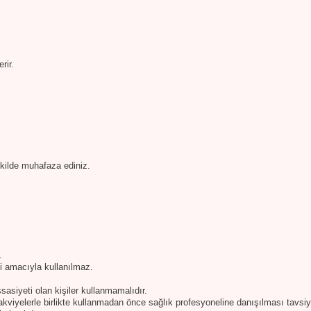
rir.
ekilde muhafaza ediniz.
.
si amacıyla kullanılmaz.
sasiyeti olan kişiler kullanmamalıdır.
 takviyelerle birlikte kullanmadan önce sağlık profesyoneline danışılması tavsiye