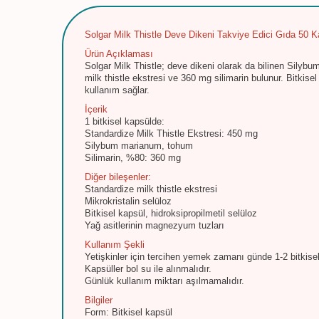
Solgar Milk Thistle Deve Dikeni Takviye Edici Gıda 50 K
Ürün Açıklaması
Solgar Milk Thistle; deve dikeni olarak da bilinen Silybu
milk thistle ekstresi ve 360 mg silimarin bulunur. Bitkise
kullanım sağlar.
İçerik
1 bitkisel kapsülde:
Standardize Milk Thistle Ekstresi: 450 mg
Silybum marianum, tohum
Silimarin, %80: 360 mg
Diğer bileşenler:
Standardize milk thistle ekstresi
Mikrokristalin selüloz
Bitkisel kapsül, hidroksipropilmetil selüloz
Yağ asitlerinin magnezyum tuzları
Kullanım Şekli
Yetişkinler için tercihen yemek zamanı günde 1-2 bitkisel 
Kapsüller bol su ile alınmalıdır.
Günlük kullanım miktarı aşılmamalıdır.
Bilgiler
Form: Bitkisel kapsül