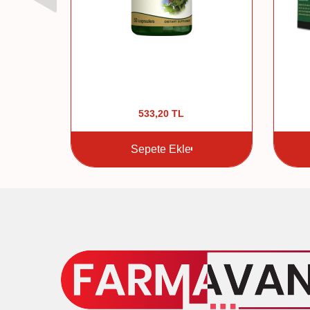
533,20
TL
Sepete Ekle