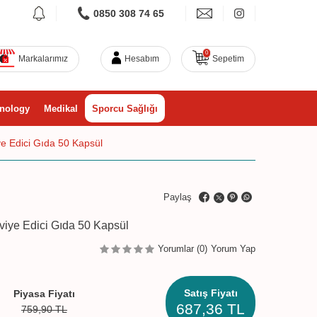
0850 308 74 65
0
Markalarımız
Hesabım
Sepetim
nology
Medikal
Sporcu Sağlığı
ye Edici Gıda 50 Kapsül
Paylaş
kviye Edici Gıda 50 Kapsül
Yorumlar (0)
Yorum Yap
Satış Fiyatı
Piyasa Fiyatı
687,36
TL
759,90
TL