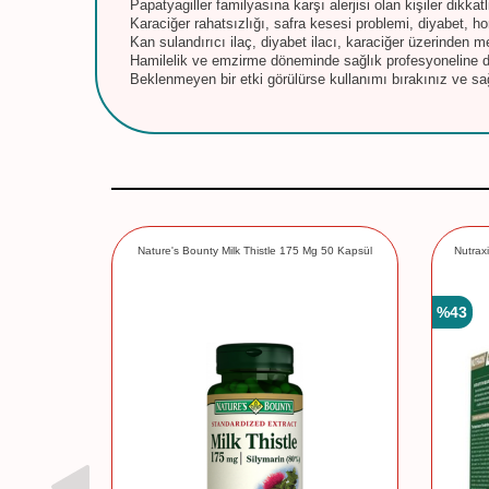
Papatyagiller familyasına karşı alerjisi olan kişiler dikkatl
Karaciğer rahatsızlığı, safra kesesi problemi, diyabet, h
Kan sulandırıcı ilaç, diyabet ilacı, karaciğer üzerinden m
Hamilelik ve emzirme döneminde sağlık profesyoneline d
Beklenmeyen bir etki görülürse kullanımı bırakınız ve sa
Nature's Bounty Milk Thistle 175 Mg 50 Kapsül
Nutrax
%
43