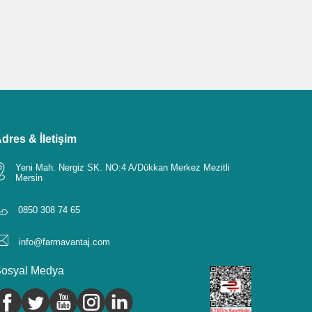
dres & İletişim
Yeni Mah. Nergiz SK. NO:4 A/Dükkan Merkez Mezitli
Mersin
0850 308 74 65
info@farmavantaj.com
osyal Medya