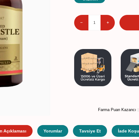
Farma Puan Kazancı 
n Açıklaması
Yorumlar
Tavsiye Et
İade Koşul