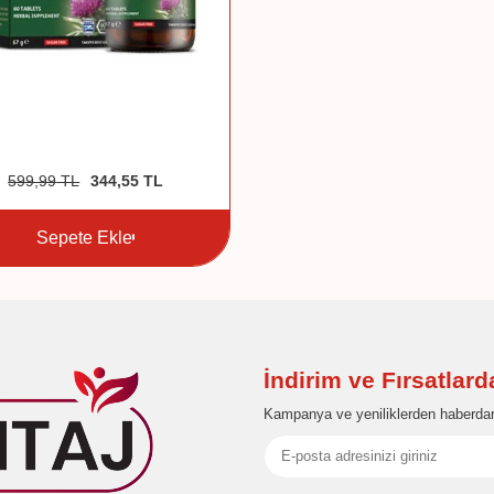
599,99
TL
344,55
TL
Sepete Ekle
İndirim ve Fırsatlar
Kampanya ve yeniliklerden haberdar