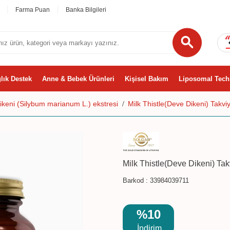
Farma Puan
Banka Bilgileri
lık Destek
Anne & Bebek Ürünleri
Kişisel Bakım
Liposomal Tech
ikeni (Silybum marianum L.) ekstresi
Milk Thistle(Deve Dikeni) Takvi
Milk Thistle(Deve Dikeni) Ta
Barkod :
33984039711
%10
İndirim