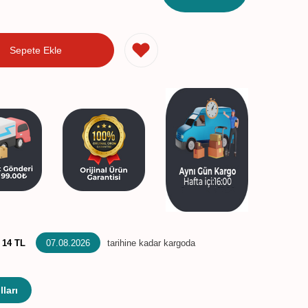
Sepete Ekle
:
14 TL
07.08.2026
tarihine kadar kargoda
ları