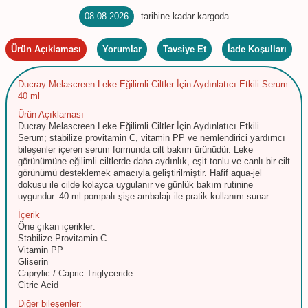
08.08.2026
tarihine kadar kargoda
Ürün Açıklaması
Yorumlar
Tavsiye Et
İade Koşulları
Ducray Melascreen Leke Eğilimli Ciltler İçin Aydınlatıcı Etkili Serum
40 ml
Ürün Açıklaması
Ducray Melascreen Leke Eğilimli Ciltler İçin Aydınlatıcı Etkili
Serum; stabilize provitamin C, vitamin PP ve nemlendirici yardımcı
bileşenler içeren serum formunda cilt bakım ürünüdür. Leke
görünümüne eğilimli ciltlerde daha aydınlık, eşit tonlu ve canlı bir cilt
görünümü desteklemek amacıyla geliştirilmiştir. Hafif aqua-jel
dokusu ile cilde kolayca uygulanır ve günlük bakım rutinine
uygundur. 40 ml pompalı şişe ambalajı ile pratik kullanım sunar.
İçerik
Öne çıkan içerikler:
Stabilize Provitamin C
Vitamin PP
Gliserin
Caprylic / Capric Triglyceride
Citric Acid
Diğer bileşenler: