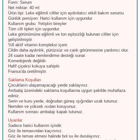
Form: Serum
Net miktar: 40 ml
Ürün tipi: Leke eğilimli ciltler için aydınlatıcı etkili bakım serumu
Günlük porsiyon: Harici kullanım için uygundur
Kullanım grubu: Yetişkin bireyler
Tüm cilt tipleri için uygundur.
Leke görünümüne eğilimli ve ton eşitsizliği bulunan ciltler için
geliştirilmiştir.
%8 aktif vitamin kompleksi içerir.
Cildin daha aydınlık, pürüzsüz ve canlı görünmesine yardımcı olur.
24 saate kadar nemlendirme desteği sunar.
Komedojenik değildir.
Hafif çiçeksi kokuya sahiptir.
Fransa’da üretilmiştir.
Saklama Koşulları
Çocukların ulaşamayacağı yerde saklayınız.
Ambalaj üzerindeki saklama koşullarına uygun şekilde muhafaza
ediniz.
Serin ve kuru yerde, doğrudan güneş ışığından uzak tutunuz.
Nemden ve yüksek ısıdan koruyunuz.
Kullanım sonrası ambalajı kapalı tutunuz.
Uyarılar
Sadece harici kullanım içindir.
Göz ile temasından kaçınınız.
Göz ile temas etmesi halinde bol su ile durulayınız.