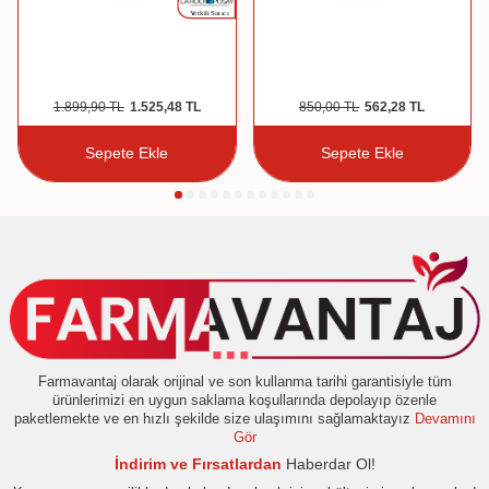
1.899,90
TL
1.525,48
TL
850,00
TL
562,28
TL
Sepete Ekle
Sepete Ekle
Farmavantaj olarak orijinal ve son kullanma tarihi garantisiyle tüm
ürünlerimizi en uygun saklama koşullarında depolayıp özenle
paketlemekte ve en hızlı şekilde size ulaşımını sağlamaktayız
Devamını
Gör
İndirim ve Fırsatlardan
Haberdar Ol!