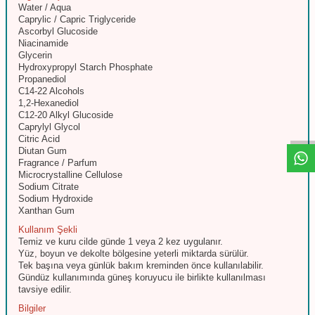
Water / Aqua
Caprylic / Capric Triglyceride
Ascorbyl Glucoside
Niacinamide
Glycerin
Hydroxypropyl Starch Phosphate
Propanediol
C14-22 Alcohols
W
h
t
s
a
p
p
D
e
s
e
H
a
t
t
1,2-Hexanediol
C12-20 Alkyl Glucoside
Caprylyl Glycol
Citric Acid
Diutan Gum
Fragrance / Parfum
Microcrystalline Cellulose
Sodium Citrate
Sodium Hydroxide
Xanthan Gum
Kullanım Şekli
Temiz ve kuru cilde günde 1 veya 2 kez uygulanır.
Yüz, boyun ve dekolte bölgesine yeterli miktarda sürülür.
Tek başına veya günlük bakım kreminden önce kullanılabilir.
Gündüz kullanımında güneş koruyucu ile birlikte kullanılması
tavsiye edilir.
Bilgiler