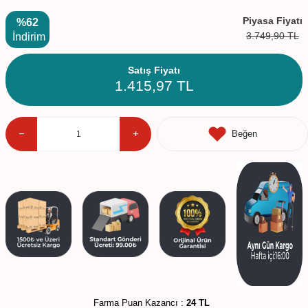
Piyasa Fiyatı
%62
3.749,90
TL
İndirim
Satış Fiyatı
1.415,97
TL
Beğen
Farma Puan Kazancı :
24 TL