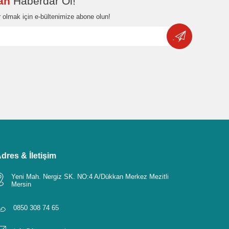
dan
Haberdar Ol!
 olmak için e-bültenimize abone olun!
dres & İletişim
Yeni Mah. Nergiz SK. NO:4 A/Dükkan Merkez Mezitli
Mersin
0850 308 74 65