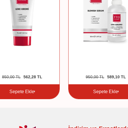
850,00
TL
562,28
TL
950,00
TL
589,10
TL
Sepete Ekle
Sepete Ekle