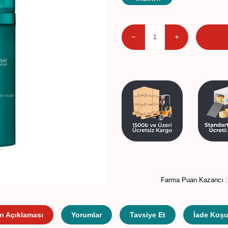
Farma Puan Kazancı 
n Açıklaması
Yorumlar
Tavsiye Et
İade Koşul