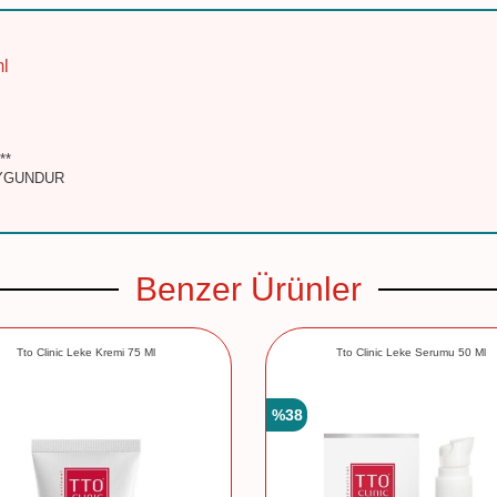
ml
**
UYGUNDUR
Benzer Ürünler
Tto Clinic Leke Kremi 75 Ml
Tto Clinic Leke Serumu 50 Ml
%
38