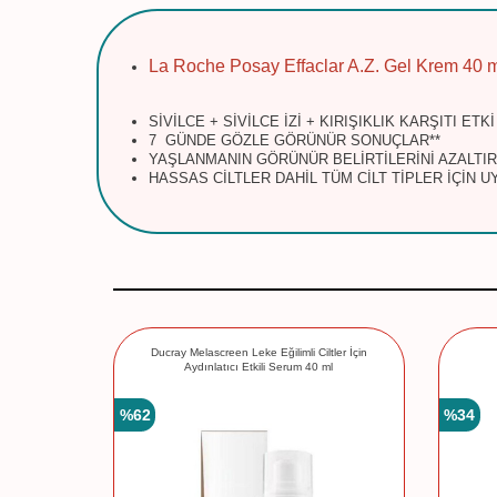
La Roche Posay Effaclar A.Z. Gel Krem 40 
SİVİLCE + SİVİLCE İZİ + KIRIŞIKLIK KARŞITI ETKİ
7 GÜNDE GÖZLE GÖRÜNÜR SONUÇLAR**
YAŞLANMANIN GÖRÜNÜR BELİRTİLERİNİ AZALTIR
HASSAS CİLTLER DAHİL TÜM CİLT TİPLER İÇİN 
erumu 30 ml
Ducray Melascreen Leke Eğilimli Ciltler İçin
Aydınlatıcı Etkili Serum 40 ml
%
62
%
34