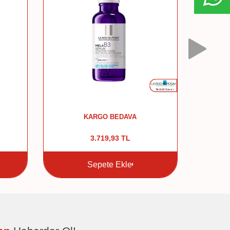
KARGO BEDAVA
3.719,93
TL
4.7
Sepete Ekle