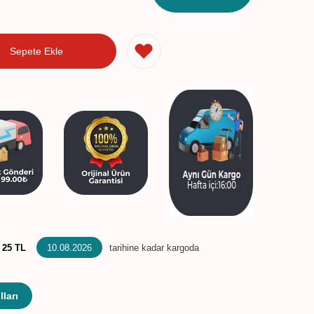
Sepete Ekle
:
25 TL
10.08.2026
tarihine kadar kargoda
ları