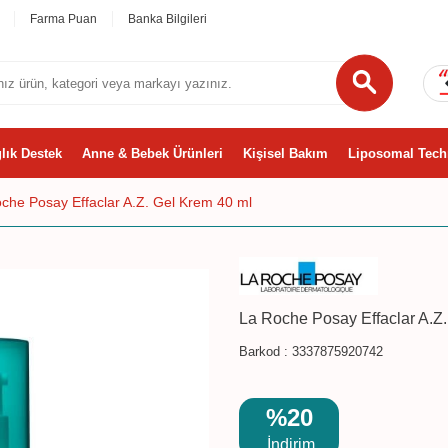
Farma Puan
Banka Bilgileri
lık Destek
Anne & Bebek Ürünleri
Kişisel Bakım
Liposomal Tech
che Posay Effaclar A.Z. Gel Krem 40 ml
La Roche Posay Effaclar A.Z
Barkod :
3337875920742
%20
İndirim