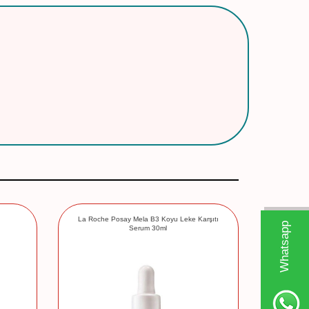
La Roche Posay Mela B3 Koyu Leke Karşıtı
Caudalie Pr
W
h
t
s
a
p
p
D
e
s
e
H
a
t
t
Serum 30ml
%
10