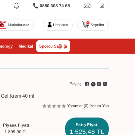
0850 308 74 65
0
Markalarımız
Hesabım
Sepetim
nology
Medikal
Sporcu Sağlığı
Paylaş
. Gel Krem 40 ml
Yorumlar (0)
Yorum Yap
Satış Fiyatı
Piyasa Fiyatı
1.525,48
TL
1.899,90
TL