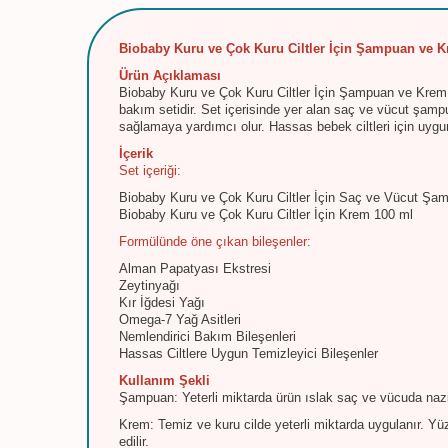
Biobaby Kuru ve Çok Kuru Ciltler İçin Şampuan ve K
Ürün Açıklaması
Biobaby Kuru ve Çok Kuru Ciltler İçin Şampuan ve Krem S
bakım setidir. Set içerisinde yer alan saç ve vücut şam
sağlamaya yardımcı olur. Hassas bebek ciltleri için uygun
İçerik
Set içeriği:
Biobaby Kuru ve Çok Kuru Ciltler İçin Saç ve Vücut Şa
Biobaby Kuru ve Çok Kuru Ciltler İçin Krem 100 ml
Formülünde öne çıkan bileşenler:
Alman Papatyası Ekstresi
Zeytinyağı
Kır İğdesi Yağı
Omega-7 Yağ Asitleri
Nemlendirici Bakım Bileşenleri
Hassas Ciltlere Uygun Temizleyici Bileşenler
Kullanım Şekli
Şampuan: Yeterli miktarda ürün ıslak saç ve vücuda nazik
Krem: Temiz ve kuru cilde yeterli miktarda uygulanır. Yüz
edilir.