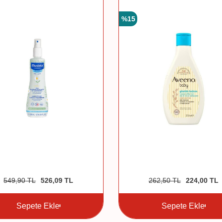
%
15
549,90
TL
526,09
TL
262,50
TL
224,00
TL
Sepete Ekle
Sepete Ekle