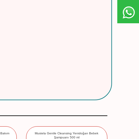
k Bakım
Mustela Gentle Cleansing Yenidoğan Bebek
Mustela Ge
Şampuanı 500 ml