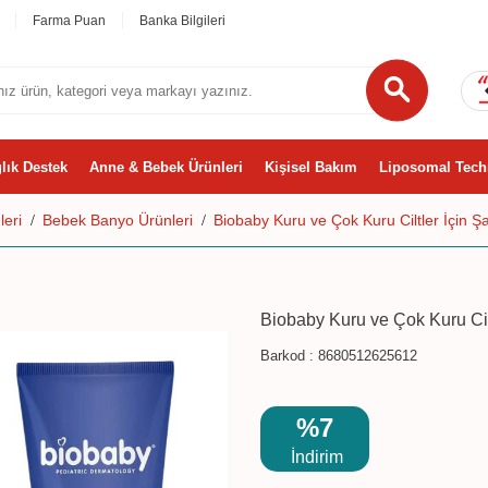
Farma Puan
Banka Bilgileri
lık Destek
Anne & Bebek Ürünleri
Kişisel Bakım
Liposomal Tech
eri
Bebek Banyo Ürünleri
Biobaby Kuru ve Çok Kuru Ciltler İçin 
Biobaby Kuru ve Çok Kuru Cil
Barkod :
8680512625612
%7
İndirim