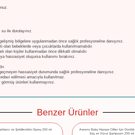
unuz.
su ile durulayınız.
gelişmiş bölgelere uygulanmadan önce sağlık profesyoneline danışınız.
eti olan bebeklerde veya çocuklarda kullanılmamalıdır.
ti olan kişiler kullanmadan önce dikkatli olmalıdır.
eya hassasiyet oluşursa kullanımı bırakınız.
ır.
 geçmeyen hassasiyet durumunda sağlık profesyoneline danışınız.
tedavi edilmesi amacıyla kullanılmaz.
r görmüş ürünleri kullanmayınız.
Benzer Ürünler
ahlatıcı ve Şekillendirici Sprey 200 ml
Aveeno Baby Hassas Ciltler İçin Günlü
Saç ve Vücut Şampuanı 250 ml