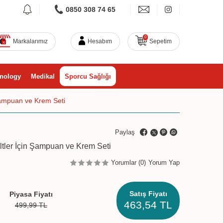
0850 308 74 65
0
Markalarımız
Hesabım
Sepetim
nology
Medikal
Sporcu Sağlığı
Şampuan ve Krem Seti
Paylaş
tler İçin Şampuan ve Krem Seti
Yorumlar (0)
Yorum Yap
Satış Fiyatı
Piyasa Fiyatı
463,54
TL
499,99
TL