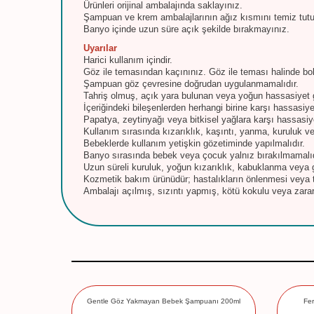
Ürünleri orijinal ambalajında saklayınız.
Şampuan ve krem ambalajlarının ağız kısmını temiz tut
Banyo içinde uzun süre açık şekilde bırakmayınız.
Uyarılar
Harici kullanım içindir.
Göz ile temasından kaçınınız. Göz ile teması halinde bol 
Şampuan göz çevresine doğrudan uygulanmamalıdır.
Tahriş olmuş, açık yara bulunan veya yoğun hassasiyet 
İçeriğindeki bileşenlerden herhangi birine karşı hassasiy
Papatya, zeytinyağı veya bitkisel yağlara karşı hassasiye
Kullanım sırasında kızarıklık, kaşıntı, yanma, kuruluk v
Bebeklerde kullanım yetişkin gözetiminde yapılmalıdır.
Banyo sırasında bebek veya çocuk yalnız bırakılmamalıd
Uzun süreli kuruluk, yoğun kızarıklık, kabuklanma veya
Kozmetik bakım ürünüdür; hastalıkların önlenmesi veya 
Ambalajı açılmış, sızıntı yapmış, kötü kokulu veya zara
ampuanı 200
Gentle Göz Yakmayan Bebek Şampuanı 200ml
Fer