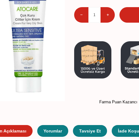
Farma Puan Kazancı 
n Açıklaması
Yorumlar
Tavsiye Et
İade Koşul