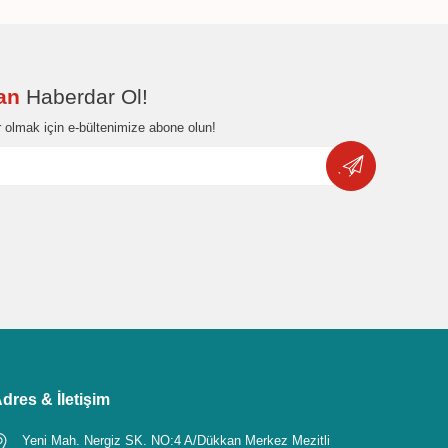
dan
Haberdar Ol!
 olmak için e-bültenimize abone olun!
dres & İletişim
Yeni Mah. Nergiz SK. NO:4 A/Dükkan Merkez Mezitli