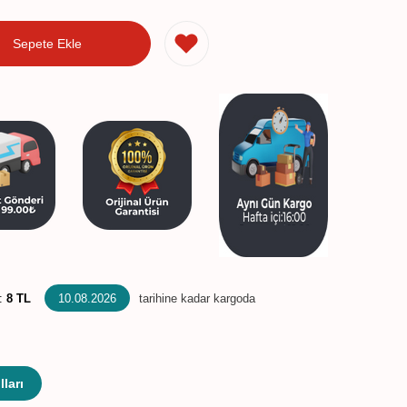
Sepete Ekle
:
8 TL
10.08.2026
tarihine kadar kargoda
ları