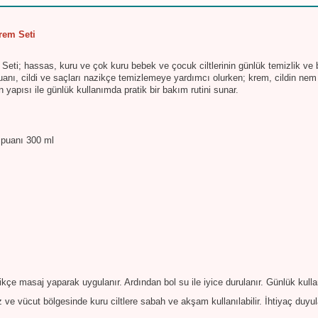
rem Seti
eti; hassas, kuru ve çok kuru bebek ve çocuk ciltlerinin günlük temizlik ve b
puanı, cildi ve saçları nazikçe temizlemeye yardımcı olurken; krem, cildin n
 yapısı ile günlük kullanımda pratik bir bakım rutini sunar.
mpuanı 300 ml
çe masaj yaparak uygulanır. Ardından bol su ile iyice durulanır. Günlük kulla
 ve vücut bölgesinde kuru ciltlere sabah ve akşam kullanılabilir. İhtiyaç duyu