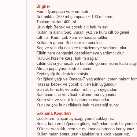
Bilgiler
Form: Şampuan ve krem seti
Net miktar: 300 ml şampuan + 100 ml krem
Toplam miktar: 400 ml
Ürün tipi: Bebek ve çocuk cilt bakım seti
Kullanım alanı: Saç, vücut, yüz ve kuru cilt bölgeleri
Cilt tipi: Kuru, çok kuru ve hassas ciltler
Kullanım grubu: Bebekler ve çocuklar
Saç ve vücudu nazikçe temizlemeye yardımcı olur.
Cildin nem dengesini desteklemeye yardımcı olur.
Kuruluk hissine karşı bakım sağlar.
Cildin daha yumuşak ve konforlu görünmesine katkı sağl
Alman papatyası ekstresi içerir.
Zeytinyağı ile desteklenmiştir.
Kır iğdesi yağı ve Omega-7 yağ asitleri içeren bakım for
Hassas bebek ve çocuk ciltleri için uygundur.
Günlük temizlik ve bakım rutini için uygundur.
Şampuan saç ve vücut kullanımına uygundur.
Krem yüz ve vücut kullanımına uygundur.
Kuru ve çok kuru ciltlerde bakım desteği sunar.
Saklama Koşulları
Çocukların ulaşamayacağı yerde saklayınız.
Serin, kuru ve doğrudan güneş ışığından uzak bir yerde 
Yüksek sıcaklık, nem ve ısı kaynaklarından koruyunuz.
Kullanımdan sonra ürün kapaklarını sıkıca kapatınız.