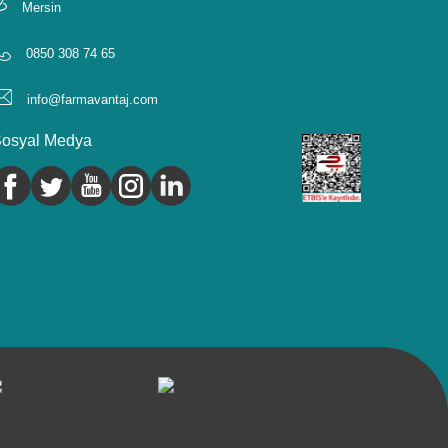
Mersin
0850 308 74 65
info@farmavantaj.com
osyal Medya