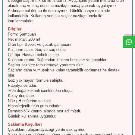
Bebeğin saçını ılık su ile ıslatınız. Avuç içine yeterli miktarda ürün
alarak saç ve saç derisine nazikçe masaj yaparak uygulayınız.
Ardından bol ılık su ile durulayınız. Günlük banyo rutininde
W
h
t
s
a
p
p
D
e
s
e
H
a
t
t
kullanılabilir. Kullanım sonrası saçlar nazikçe havlu ile
kurulanmalıdır.
Bilgiler
Form: Şampuan
Net miktar: 200 ml
Ürün tipi: Bebek ve çocuk şampuanı
Kullanım alanı: Saç ve saç derisi
Cilt tipi: Hassas bebek ciltleri
Kullanım grubu: Doğumdan itibaren bebekler ve çocuklar
Saçları nazikçe temizlemeye yardımcı olur.
Saçların daha yumuşak ve kolay taranabilir görünmesine destek
olur.
Göz yakmayan formüle sahiptir.
Papatya özlüdür.
%95 doğal kökenli içeriklerden oluşur.
Kolay durulanır.
Nötr pH değerine sahiptir.
Hipoalerjenik ürün grubundadır.
Dermatolojik kontrol altında test edilmiştir.
Günlük kullanıma uygundur.
Saklama Koşulları
Çocukların ulaşamayacağı yerde saklayınız.
Serin, kuru ve doğrudan güneş ışığından uzak bir yerde muhafaza