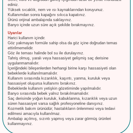
ediniz.
Yüksek sıcaklık, nem ve ısı kaynaklarından koruyunuz.
Kullanımdan sonra kapağını sıkıca kapatınız.
Ürünü orijinal ambalajında saklayınız.
Banyo içinde uzun süre açık şekilde bırakmayınız.
Uyarılar
Harici kullanım içindir.
Göz yakmayan formüle sahip olsa da göz içine doğrudan temas
ettirilmemelidir.
Göz ile teması halinde bol su ile durulayınız.
Tahriş olmuş, yaralı veya hassasiyet gelişmiş saç derisine
uygulanmamalıdır.
İçeriğindeki bileşenlerden herhangi birine karşı hassasiyeti olan
bebeklerde kullanılmamalıdır.
Kullanım sırasında kızarıklık, kaşıntı, yanma, kuruluk veya
hassasiyet oluşursa kullanımı bırakınız.
Bebeklerde kullanım yetişkin gözetiminde yapılmalıdır.
Banyo sırasında bebek yalnız bırakılmamalıdır.
Saç derisinde yoğun kuruluk, kabuklanma, kızarıklık veya uzun
süren hassasiyet varsa sağlık profesyoneline danışınız.
Kozmetik bakım ürünüdür; hastalıkların önlenmesi veya tedavi
edilmesi amacıyla kullanılmaz.
Ambalajı açılmış, sızıntı yapmış veya zarar görmüş ürünleri
kullanmayınız.