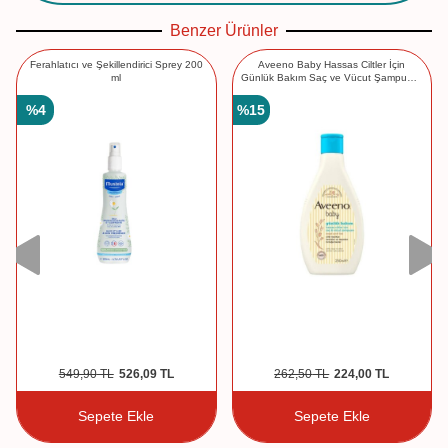
Benzer Ürünler
Ferahlatıcı ve Şekillendirici Sprey 200
Aveeno Baby Hassas Ciltler İçin
ml
Günlük Bakım Saç ve Vücut Şampuanı
250 ml
%
4
%
15
549,90
TL
526,09
TL
262,50
TL
224,00
TL
Sepete Ekle
Sepete Ekle