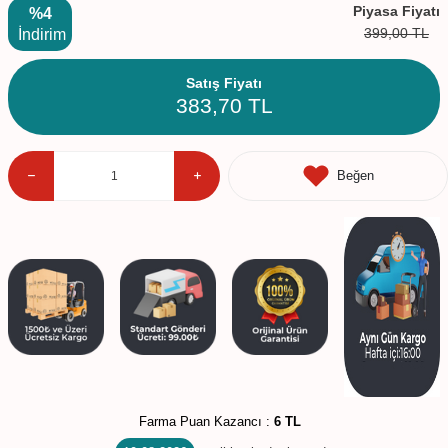
Piyasa Fiyatı
%4
399,00
TL
İndirim
Satış Fiyatı
383,70
TL
Beğen
Farma Puan Kazancı :
6 TL