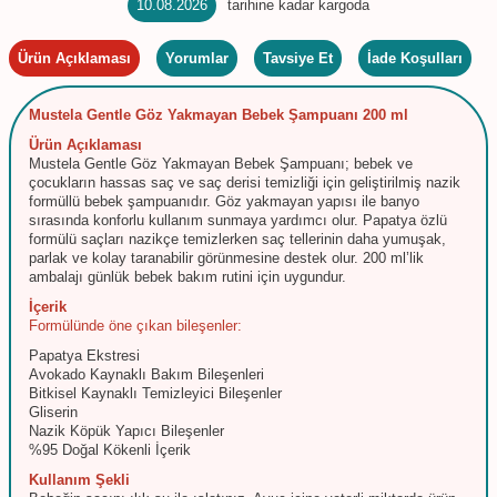
10.08.2026
tarihine kadar kargoda
Ürün Açıklaması
Yorumlar
Tavsiye Et
İade Koşulları
Mustela Gentle Göz Yakmayan Bebek Şampuanı 200 ml
Ürün Açıklaması
Mustela Gentle Göz Yakmayan Bebek Şampuanı; bebek ve
çocukların hassas saç ve saç derisi temizliği için geliştirilmiş nazik
formüllü bebek şampuanıdır. Göz yakmayan yapısı ile banyo
sırasında konforlu kullanım sunmaya yardımcı olur. Papatya özlü
formülü saçları nazikçe temizlerken saç tellerinin daha yumuşak,
parlak ve kolay taranabilir görünmesine destek olur. 200 ml’lik
ambalajı günlük bebek bakım rutini için uygundur.
İçerik
Formülünde öne çıkan bileşenler:
Papatya Ekstresi
Avokado Kaynaklı Bakım Bileşenleri
Bitkisel Kaynaklı Temizleyici Bileşenler
Gliserin
Nazik Köpük Yapıcı Bileşenler
%95 Doğal Kökenli İçerik
Kullanım Şekli