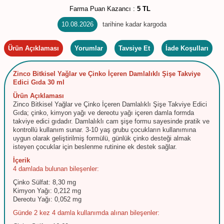
Farma Puan Kazancı :
5 TL
10.08.2026
tarihine kadar kargoda
Ürün Açıklaması
Yorumlar
Tavsiye Et
İade Koşulları
Zinco Bitkisel Yağlar ve Çinko İçeren Damlalıklı Şişe Takviye
Edici Gıda 30 ml
Ürün Açıklaması
Zinco Bitkisel Yağlar ve Çinko İçeren Damlalıklı Şişe Takviye Edici
Gıda; çinko, kimyon yağı ve dereotu yağı içeren damla formda
takviye edici gıdadır. Damlalıklı cam şişe formu sayesinde pratik ve
kontrollü kullanım sunar. 3-10 yaş grubu çocukların kullanımına
uygun olarak geliştirilmiş formülü, günlük çinko desteği almak
isteyen çocuklar için beslenme rutinine ek destek sağlar.
İçerik
4 damlada bulunan bileşenler:
Çinko Sülfat: 8,30 mg
Kimyon Yağı: 0,212 mg
Dereotu Yağı: 0,052 mg
Günde 2 kez 4 damla kullanımda alınan bileşenler: