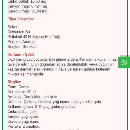
Çinko Sülfat: 16,60 mg
Kimyon Yağı: 0,424 mg
Dereotu Yağı: 0,104 mg
Diğer bileşenler:
Şeker
Deiyonize Su
Polioksil 40 Hidrojene Hint Yağı
W
h
t
s
a
p
p
D
e
s
e
H
a
t
t
Portakal Aroması
Sodyum Benzoat
Kullanım Şekli
3-10 yaş grubu çocuklar için günde 2 defa 4’er damla kullanılması
tavsiye edilir. Ürün doğrudan ağıza damlatılabilir veya uygun bir
kaşığa damlatılarak verilebilir. Tavsiye edilen günlük kullanım
miktarı aşılmamalıdır.
Bilgiler
Form: Damla
Net miktar: 30 ml
Ambalaj: Damlalıklı cam şişe
Ürün tipi: Çinko ve bitkisel yağ içeren takviye edici gıda
Kullanım grubu: 3-10 yaş grubu çocuklar
Çinko sülfat içerir.
Kimyon yağı içerir.
Dereotu yağı içerir.
Portakal aromalıdır.