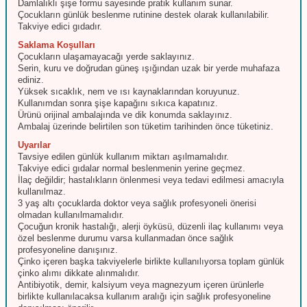
Damlalıklı şişe formu sayesinde pratik kullanım sunar.
Çocukların günlük beslenme rutinine destek olarak kullanılabilir.
Takviye edici gıdadır.
Saklama Koşulları
Çocukların ulaşamayacağı yerde saklayınız.
Serin, kuru ve doğrudan güneş ışığından uzak bir yerde muhafaza
ediniz.
Yüksek sıcaklık, nem ve ısı kaynaklarından koruyunuz.
Kullanımdan sonra şişe kapağını sıkıca kapatınız.
Ürünü orijinal ambalajında ve dik konumda saklayınız.
Ambalaj üzerinde belirtilen son tüketim tarihinden önce tüketiniz.
Uyarılar
Tavsiye edilen günlük kullanım miktarı aşılmamalıdır.
Takviye edici gıdalar normal beslenmenin yerine geçmez.
İlaç değildir; hastalıkların önlenmesi veya tedavi edilmesi amacıyla
kullanılmaz.
3 yaş altı çocuklarda doktor veya sağlık profesyoneli önerisi
olmadan kullanılmamalıdır.
Çocuğun kronik hastalığı, alerji öyküsü, düzenli ilaç kullanımı veya
özel beslenme durumu varsa kullanmadan önce sağlık
profesyoneline danışınız.
Çinko içeren başka takviyelerle birlikte kullanılıyorsa toplam günlük
çinko alımı dikkate alınmalıdır.
Antibiyotik, demir, kalsiyum veya magnezyum içeren ürünlerle
birlikte kullanılacaksa kullanım aralığı için sağlık profesyoneline