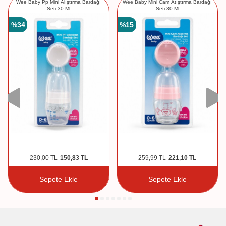
Wee Baby Pp Mini Alıştırma Bardağı
Wee Baby Mini Cam Atıştırma Bardağı
Seti 30 Ml
Seti 30 Ml
%
34
%
15
230,00
TL
150,83
TL
259,99
TL
221,10
TL
Sepete Ekle
Sepete Ekle