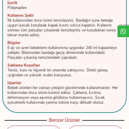
İçerik
W
h
t
s
a
p
p
D
e
s
e
H
a
t
t
Polipropilen
Kullanım Şekli
İlk kullanımdan önce ürünü temizleyiniz. Bardağın içine bebeğe
uygun içecek konularak kapak kısmı sıkıca kapatılır. Kullanım
sonrası tüm parçaları çıkararak temizleyiniz ve kuruduktan sonra
tekrar monte ediniz.
Bilgiler
6 ay ve üzeri bebeklerin kullanımına uygundur. 240 ml kapasiteye
sahiptir. Biberondan bardağa geçiş döneminde kullanılabilir.
Parçaları çıkarılıp temizlenebilir yapıdadır.
Saklama Koşulları
Temiz, kuru ve hijyenik bir ortamda saklayınız. Direkt güneş
ışığından ve yüksek ısıdan koruyunuz.
Uyarılar
Bebek ürünleri her zaman yetişkin gözetiminde kullanılmalıdır. Her
kullanımdan önce ürünü kontrol ediniz. Çatlama, kırılma,
deformasyon veya aşınma görülürse kullanmayınız. Sıcak
içeceklerle kullanımda yanma riskine karşı dikkatli olunuz.
Benzer Ürünler