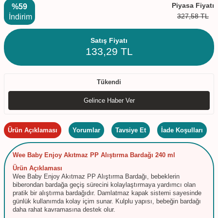
Piyasa Fiyatı
%59
327,58
TL
İndirim
Satış Fiyatı
133,29
TL
Tükendi
Gelince Haber Ver
Ürün Açıklaması
Yorumlar
Tavsiye Et
İade Koşulları
Wee Baby Enjoy Akıtmaz PP Alıştırma Bardağı 240 ml
Ürün Açıklaması
Wee Baby Enjoy Akıtmaz PP Alıştırma Bardağı, bebeklerin
biberondan bardağa geçiş sürecini kolaylaştırmaya yardımcı olan
pratik bir alıştırma bardağıdır. Damlatmaz kapak sistemi sayesinde
günlük kullanımda kolay içim sunar. Kulplu yapısı, bebeğin bardağı
daha rahat kavramasına destek olur.