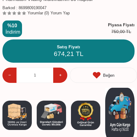
Barkod :
8699809190047
Yorumlar (0)
Yorum Yap
Piyasa Fiyatı
%10
750,00
TL
İndirim
Satış Fiyatı
674,21
TL
Beğen