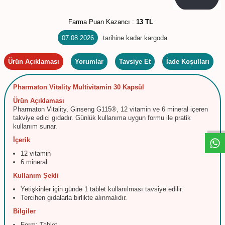
Farma Puan Kazancı :
13 TL
07.08.2026
tarihine kadar kargoda
Ürün Açıklaması
Yorumlar
Tavsiye Et
İade Koşulları
Pharmaton Vitality Multivitamin 30 Kapsül
W
h
t
s
a
p
p
D
e
s
e
H
a
t
t
Ürün Açıklaması
Pharmaton Vitality, Ginseng G115®, 12 vitamin ve 6 mineral içeren
takviye edici gıdadır. Günlük kullanıma uygun formu ile pratik
kullanım sunar.
İçerik
12 vitamin
6 mineral
Kullanım Şekli
Yetişkinler için günde 1 tablet kullanılması tavsiye edilir.
Tercihen gıdalarla birlikte alınmalıdır.
Bilgiler
Form: Tablet