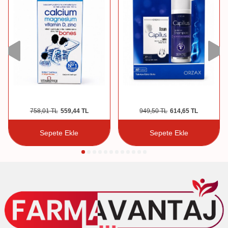
758,01
TL
559,44
TL
949,50
TL
614,65
TL
Sepete Ekle
Sepete Ekle