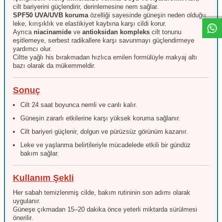
cilt bariyerini güçlendirir, derinlemesine nem sağlar.
SPF50 UVA/UVB koruma
özelliği sayesinde güneşin neden olduğu
leke, kırışıklık ve elastikiyet kaybına karşı cildi korur.
Ayrıca
niacinamide
ve
antioksidan kompleks
cilt tonunu
eşitlemeye, serbest radikallere karşı savunmayı güçlendirmeye
yardımcı olur.
Ciltte yağlı his bırakmadan hızlıca emilen formülüyle makyaj altı
bazı olarak da mükemmeldir.
Sonuç
Cilt 24 saat boyunca nemli ve canlı kalır.
Güneşin zararlı etkilerine karşı yüksek koruma sağlanır.
Cilt bariyeri güçlenir, dolgun ve pürüzsüz görünüm kazanır.
Leke ve yaşlanma belirtileriyle mücadelede etkili bir gündüz
bakım sağlar.
Kullanım Şekli
Her sabah temizlenmiş cilde, bakım rutininin son adımı olarak
uygulanır.
Güneşe çıkmadan 15–20 dakika önce yeterli miktarda sürülmesi
önerilir.