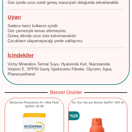
Gün içinde uzun süreli güneş maruziyeti olduğunda tekrarlanabilir.
Uyarı
Sadece harici kullanım içindir.
Göz çevresiyle temas ettirmeyiniz.
Güneş altında uzun süre kalınmamalıdır.
Çocukların ulaşamayacağı yerde saklayınız.
İçindekiler
Vichy Mineralize Termal Suyu, Hyaluronik Asit, Niacinamide,
Vitamin E, SPF50 Geniş Spektrumlu Filtreler, Glycerin, Aqua,
Phenoxyethanol.
Benzer Ürünler
Bioderma Photoderm Ar+ Ultra Fluid
Svr Sun Secure Brume Spf50+ 200 ml
Spf50+ 40 Ml
%
26