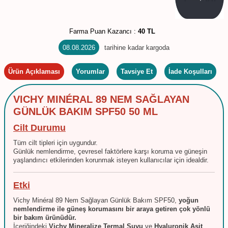
Farma Puan Kazancı :
40 TL
08.08.2026
tarihine kadar kargoda
Ürün Açıklaması
Yorumlar
Tavsiye Et
İade Koşulları
VICHY MINÉRAL 89 NEM SAĞLAYAN
GÜNLÜK BAKIM SPF50 50 ML
Cilt Durumu
Tüm cilt tipleri için uygundur.
Günlük nemlendirme, çevresel faktörlere karşı koruma ve güneşin
yaşlandırıcı etkilerinden korunmak isteyen kullanıcılar için idealdir.
Etki
Vichy Minéral 89 Nem Sağlayan Günlük Bakım SPF50,
yoğun
nemlendirme ile güneş korumasını bir araya getiren çok yönlü
W
h
t
s
a
p
p
D
e
s
e
H
a
t
t
bir bakım ürünüdür.
İçeriğindeki
Vichy Mineralize Termal Suyu
ve
Hyaluronik Asit
,