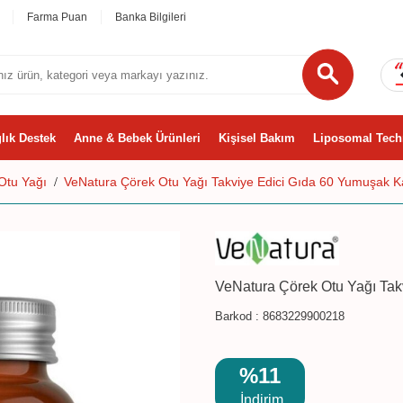
Farma Puan
Banka Bilgileri
lık Destek
Anne & Bebek Ürünleri
Kişisel Bakım
Liposomal Tech
Otu Yağı
VeNatura Çörek Otu Yağı Takviye Edici Gıda 60 Yumuşak K
VeNatura Çörek Otu Yağı Tak
Barkod :
8683229900218
%11
İndirim