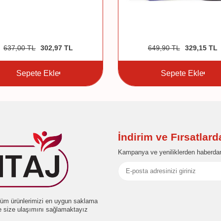
637,00
TL
302,97
TL
649,90
TL
329,15
TL
Sepete Ekle
Sepete Ekle
İndirim ve Fırsatlar
Kampanya ve yeniliklerden haberdar
e tüm ürünlerimizi en uygun saklama
de size ulaşımını sağlamaktayız