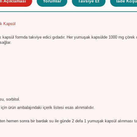
n Açıklaması
Yorumlar
Tavsiye Et
İade Koşul
ak Kapsül
 kapsül formda takviye edici gıdadır. Her yumuşak kapsülde 1000 mg çörek o
sağlar.
su, sorbitol.
çin ürün ambalajındaki içerik listesi esas alınmalıdır.
kten hemen sonra bir bardak su ile günde 2 defa 1 yumuşak kapsül alınması ta