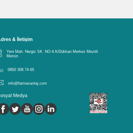
dres & İletişim
Yeni Mah. Nergiz SK. NO:4 A/Dükkan Merkez Mezitli
Mersin
0850 308 74 65
info@farmavantaj.com
osyal Medya