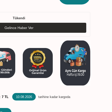
Tükendi
Gelince Haber Ver
:
7 TL
10.08.2026
tarihine kadar kargoda