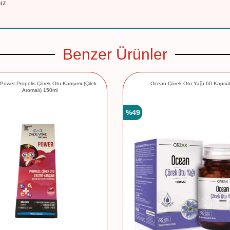
ız.
Benzer Ürünler
 Power Propolis Çörek Otu Karışımı (Çilek
Ocean Çörek Otu Yağı 60 Kapsül
Aromalı) 150ml
%
49