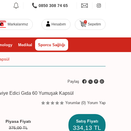
0850 308 74 65
0
Markalarımız
Hesabım
Sepetim
nology
Medikal
Sporcu Sağlığı
apsül
Paylaş
viye Edici Gıda 60 Yumuşak Kapsül
Yorumlar (0)
Yorum Yap
Satış Fiyatı
Piyasa Fiyatı
334,13
TL
375,00
TL