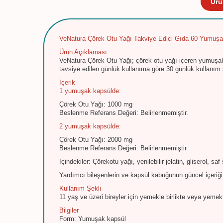
Ürü
VeNatura Çörek Otu Yağı Takviye Edici Gıda 60 Yumuş
Ürün Açıklaması
VeNatura Çörek Otu Yağı; çörek otu yağı içeren yumuşak
tavsiye edilen günlük kullanıma göre 30 günlük kullanım 
İçerik
1 yumuşak kapsülde:
Çörek Otu Yağı: 1000 mg
Beslenme Referans Değeri: Belirlenmemiştir.
2 yumuşak kapsülde:
Çörek Otu Yağı: 2000 mg
Beslenme Referans Değeri: Belirlenmemiştir.
İçindekiler: Çörekotu yağı, yenilebilir jelatin, gliserol, saf 
Yardımcı bileşenlerin ve kapsül kabuğunun güncel içeriği i
Kullanım Şekli
11 yaş ve üzeri bireyler için yemekle birlikte veya yeme
Bilgiler
Form: Yumuşak kapsül