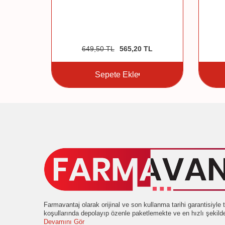
649,50
TL
565,20
TL
Sepete Ekle
Farmavantaj olarak orijinal ve son kullanma tarihi garantisiyl
koşullarında depolayıp özenle paketlemekte ve en hızlı şekil
Devamını Gör