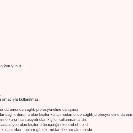
an koruyunuz.
.
si amacıyla kullanılmaz.
ası durumunda sağlık profesyoneline danışınız.
 bir sağlık durumu olan kişiler kullanmadan önce sağlık profesyoneline danışma
rine karşı hassasiyeti olan kişiler kullanmamalıdır.
ssasiyeti olan kişiler ürün içeriğini kontrol etmelidir.
te kullanılırken toplam günlük miktar dikkate alınmalıdır.