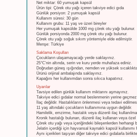
Net miktar: 60 yumuşak kapsül
Ürün tipi: Çörek otu yağı içeren takviye edici gıda
Günlük porsiyon: 2 yumuşak kapsül
Kullanım süresi: 30 gün
Kullanım grubu: 11 yaş ve üzeri bireyler
Her yumuşak kapsülde 1000 mg çörek otu yağı bulunur.
Günlük porsiyonda 2000 mg çörek otu yağı bulunur.
Çörek otu yağı soğuk sıkım yöntemiyle elde edilmiştir.
Menşe: Türkiye
Saklama Koşulları
Çocukların ulaşamayacağı yerde saklayınız.
25°C’nin altında, serin ve kuru yerde muhafaza ediniz.
Doğrudan güneş ışığından, nemden ve yüksek sıcaklıkt
Ürünü orijinal ambalajında saklayınız.
Kapağını her kullanımdan sonra sıkıca kapatınız.
Uyarılar
Tavsiye edilen günlük kullanım miktarını aşmayınız.
Takviye edici gıdalar normal beslenmenin yerine geçmez
İlaç değildir. Hastalıkların önlenmesi veya tedavi edilme
11 yaş altındaki çocukların kullanımına uygun değildir.
Hamilelik, emzirme, hastalık veya düzenli ilaç kullanılm
Kronik hastalığı bulunan, düzenli ilaç kullanan veya özel
Çörek otu yağı veya içeriğindeki bileşenlerden herhangi bi
Jelatin içerdiği için hayvansal kaynaklı kapsül kullanımı ha
Aynı içerikleri taşıyan diğer takviye edici gıdalarla birlik