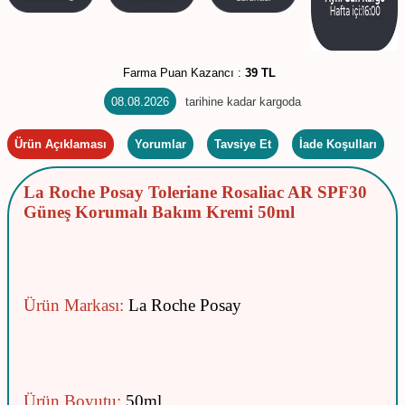
Farma Puan Kazancı :
39 TL
08.08.2026
tarihine kadar kargoda
Ürün Açıklaması
Yorumlar
Tavsiye Et
İade Koşulları
La Roche Posay Toleriane Rosaliac AR SPF30
Güneş Korumalı Bakım Kremi 50ml
Ürün Markası:
La Roche Posay
Ürün Boyutu:
50ml