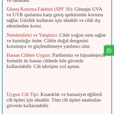
ve rahatlatır.
Güneş Koruma Faktörü (SPF 30):
Güneşin UVA
ve UVB ışınlarına karşı geniş spektrumlu koruma
sağlar.
Günlük kullanım için idealdir ve cildi dış
etkenlerden korur.
W
h
t
s
a
p
p
D
e
s
e
H
a
t
t
Nemlendirici ve Yatıştırıcı:
Cilde yoğun nem sağlar
ve kuruluğu önler.
Cildin doğal dengesini
korumaya ve güçlendirmeye yardımcı olur.
Hassas Ciltlere Uygun:
Parfümsüz ve hipoalerjenik
formülü ile hassas ciltlerde bile güvenle
kullanılabilir.
Cilt tahrişine yol açmaz.
Uygun Cilt Tipi:
Kızarıklık ve hassasiyet eğilimli
cilt tipleri için idealdir.
Tüm cilt tipleri tarafından
güvenle kullanılabilir.