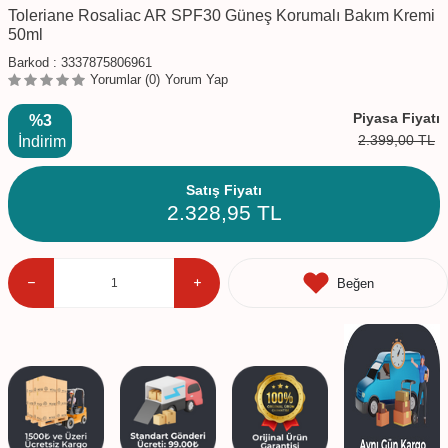
Toleriane Rosaliac AR SPF30 Güneş Korumalı Bakım Kremi
50ml
Barkod :
3337875806961
Yorumlar (0)
Yorum Yap
Piyasa Fiyatı
%3
2.399,00
TL
İndirim
Satış Fiyatı
2.328,95
TL
Beğen