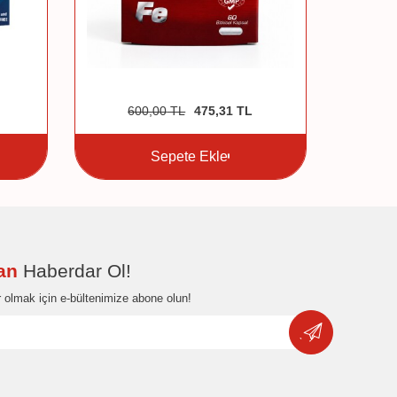
600,00
TL
475,31
TL
1.
Sepete Ekle
dan
Haberdar Ol!
 olmak için e-bültenimize abone olun!