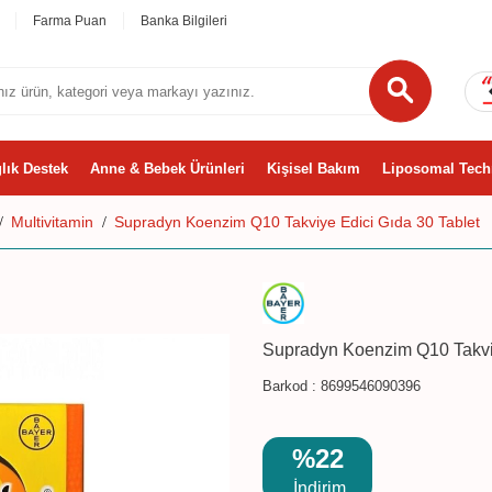
Farma Puan
Banka Bilgileri
lık Destek
Anne & Bebek Ürünleri
Kişisel Bakım
Liposomal Tech
Multivitamin
Supradyn Koenzim Q10 Takviye Edici Gıda 30 Tablet
Supradyn Koenzim Q10 Takviy
Barkod :
8699546090396
%22
İndirim