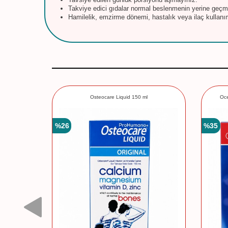
Takviye edici gıdalar normal beslenmenin yerine geçm
Hamilelik, emzirme dönemi, hastalık veya ilaç kullanı
psül
Osteocare Liquid 150 ml
Oce
%
26
%
35