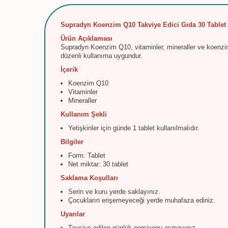
Supradyn Koenzim Q10 Takviye Edici Gıda 30 Tablet
Ürün Açıklaması
Supradyn Koenzim Q10, vitaminler, mineraller ve koenzim 
düzenli kullanıma uygundur.
İçerik
Koenzim Q10
Vitaminler
Mineraller
Kullanım Şekli
Yetişkinler için günde 1 tablet kullanılmalıdır.
Bilgiler
Form: Tablet
Net miktar: 30 tablet
Saklama Koşulları
Serin ve kuru yerde saklayınız.
Çocukların erişemeyeceği yerde muhafaza ediniz.
Uyarılar
Tavsiye edilen günlük porsiyonu aşmayınız.