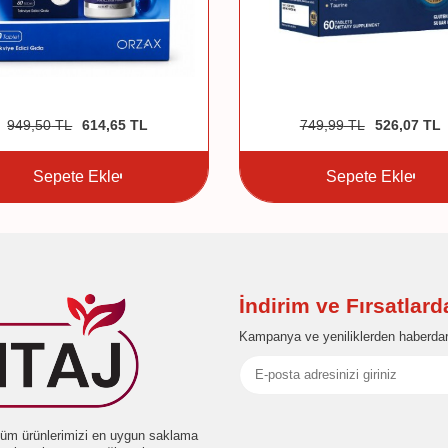
949,50
TL
614,65
TL
749,99
TL
526,07
TL
Sepete Ekle
Sepete Ekle
İndirim ve Fırsatlar
Kampanya ve yeniliklerden haberdar
e tüm ürünlerimizi en uygun saklama