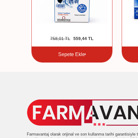
2
TL
758,01
TL
559,44
TL
Sepete Ekle
Farmavantaj olarak orijinal ve son kullanma tarihi garantisiyl