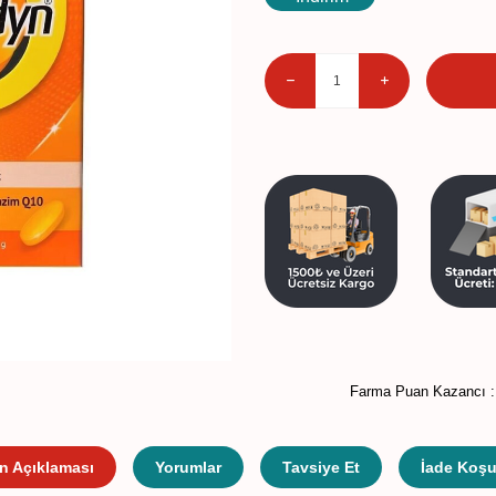
Farma Puan Kazancı 
n Açıklaması
Yorumlar
Tavsiye Et
İade Koşul