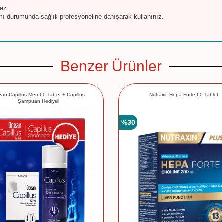
ez.
mı durumunda sağlık profesyoneline danışarak kullanınız.
Benzer Ürünler
an Capillus Men 60 Tablet + Capillus
Nutraxin Hepa Forte 60 Tablet
Şampuan Hediyeli
%
30