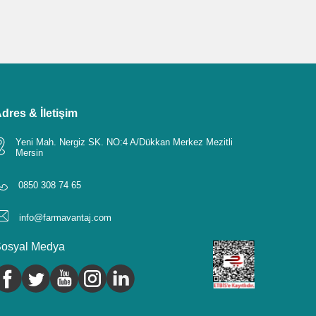
dres & İletişim
Yeni Mah. Nergiz SK. NO:4 A/Dükkan Merkez Mezitli
Mersin
0850 308 74 65
info@farmavantaj.com
osyal Medya