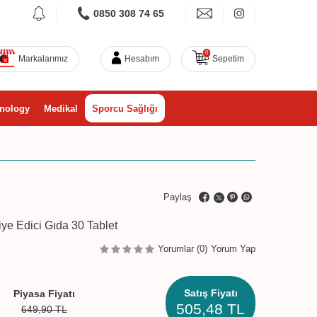
0850 308 74 65
0
Markalarımız
Hesabım
Sepetim
nology
Medikal
Sporcu Sağlığı
Paylaş
e Edici Gıda 30 Tablet
Yorumlar (0)
Yorum Yap
Satış Fiyatı
Piyasa Fiyatı
505,48
TL
649,90
TL