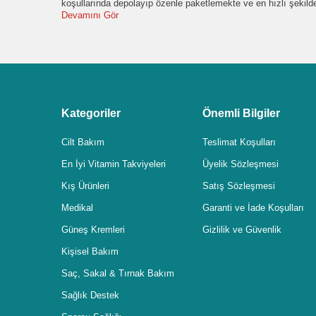
koşullarında depolayıp özenle paketlemekte ve en hızlı şekil
Devamını Gör
Kategoriler
Önemli Bilgiler
Cilt Bakım
Teslimat Koşulları
En İyi Vitamin Takviyeleri
Üyelik Sözleşmesi
Kış Ürünleri
Satış Sözleşmesi
Medikal
Garanti ve İade Koşulları
Güneş Kremleri
Gizlilik ve Güvenlik
Kişisel Bakım
Saç, Sakal & Tırnak Bakım
Sağlık Destek