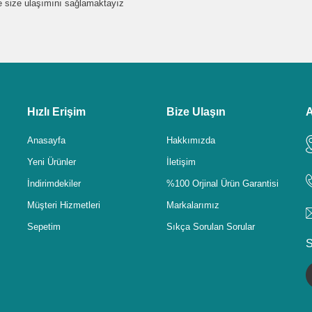
de size ulaşımını sağlamaktayız
Hızlı Erişim
Bize Ulaşın
A
Anasayfa
Hakkımızda
Yeni Ürünler
İletişim
İndirimdekiler
%100 Orjinal Ürün Garantisi
Müşteri Hizmetleri
Markalarımız
Sepetim
Sıkça Sorulan Sorular
S