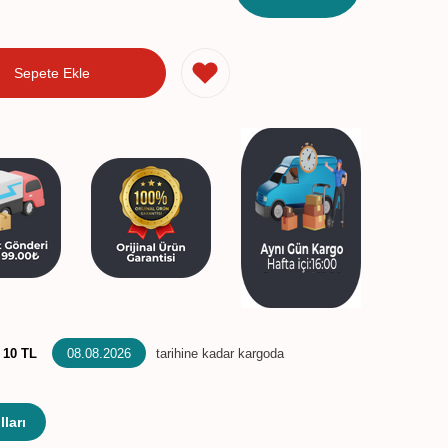
Sepete Ekle
:
10 TL
08.08.2026
tarihine kadar kargoda
ları