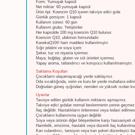
Form: Yumuşak kapsül
Net miktar: 60 yumuşak kapsül
Ürün tipi: Koenzim Q10 içeren takviye edici gıda
Günlük porsiyon: 1 kapsül
Kullanım süresi: 60 gün
Kullanım grubu: Yetişkinler
Her kapsülde 100 mg koenzim Q10 bulunur.
Koenzim Q10, ubikinon formundadır.
KanekaQ10® ham maddesi kullanılmıştır.
Sığır jelatini ve soya içerir.
Şeker, tuz ve nişasta içermez.
Maya, buğday, gluten ve süt ürünleri içermez.
Yapay aroma, tatlandırıcı ve koruyucu kullanılmamıştır.
Saklama Koşulları
Çocukların ulaşamayacağı yerde saklayınız.
Oda sıcaklığında, serin ve kuru bir yerde muhafaza edini
Doğrudan güneş ışığından, nemden ve yüksek ısıdan ko
Uyarılar
Tavsiye edilen günlük kullanım miktarını aşmayınız.
Takviye edici gıdalar normal beslenmenin yerine geçmez
İlaç değildir. Hastalıkların önlenmesi veya tedavi edilme
Çocukların kullanımına uygun değildir.
Soya veya ürünün diğer bileşenlerine karşı hassasiyeti ol
Hamilelik, emzirme, hastalık veya düzenli ilaç kullanılm
Kan sulandırıcı, tansiyon veya kan şekeri düzenleyici il