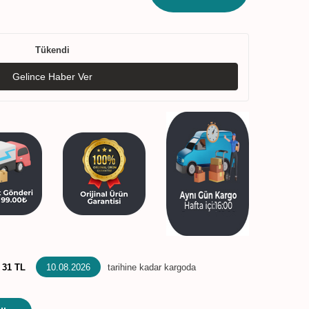
Tükendi
Gelince Haber Ver
:
31 TL
10.08.2026
tarihine kadar kargoda