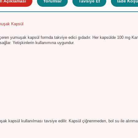
n Açıklaması
Yorumlar
Tavsiye Et
İade Koşul
muşak Kapsül
eren yumuşak kapsül formda takviye edici gıdadır. Her kapsülde 100 mg Ka
ağlar. Yetişkinlerin kullanımına uygundur.
k kapsül kullanılması tavsiye edilir. Kapsül çiğnenmeden, bol su ile alınmalı