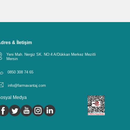
dres & İletişim
Yeni Mah. Nergiz SK. NO:4 A/Dükkan Merkez Mezitli
Mersin
0850 308 74 65
info@farmavantaj.com
osyal Medya