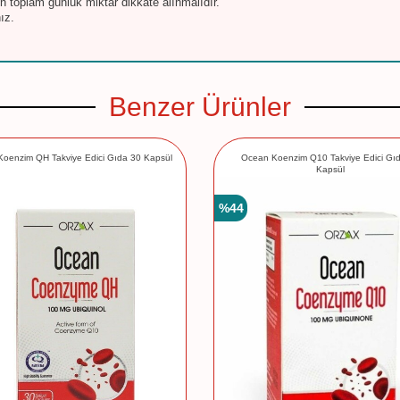
en toplam günlük miktar dikkate alınmalıdır.
ız.
Benzer Ürünler
oenzim QH Takviye Edici Gıda 30 Kapsül
Ocean Koenzim Q10 Takviye Edici Gı
Kapsül
%
44