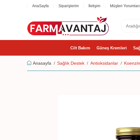
AnaSayfa
Siparişlerim
İletişim
Müşteri Yorumları
Cilt Bakım
Güneş Kremleri
Sağ
Anasayfa
Sağlık Destek
Antioksidanlar
Koenzi