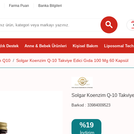
Farma Puan
Banka Bilgileri
lık Destek
Anne & Bebek Ürünleri
Kişisel Bakım
Liposomal Tech
m Q10
Solgar Koenzim Q-10 Takviye Edici Gıda 100 Mg 60 Kapsül
Solgar Koenzim Q-10 Takviye
Barkod :
33984009523
%19
İndirim