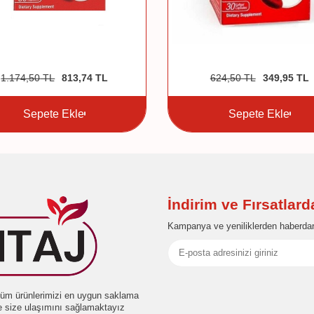
1.174,50
TL
813,74
TL
624,50
TL
349,95
TL
Sepete Ekle
Sepete Ekle
İndirim ve Fırsatlar
Kampanya ve yeniliklerden haberdar
e tüm ürünlerimizi en uygun saklama
de size ulaşımını sağlamaktayız