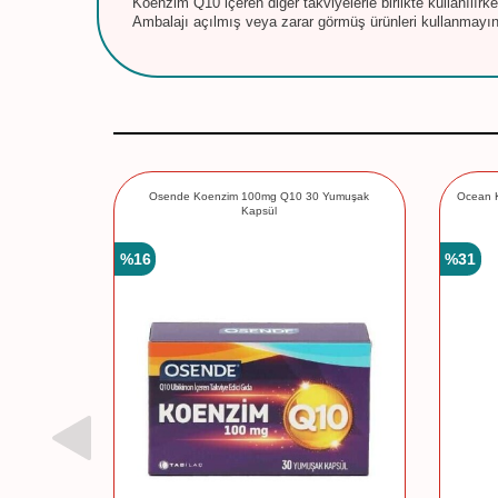
Koenzim Q10 içeren diğer takviyelerle birlikte kullanılırk
Ambalajı açılmış veya zarar görmüş ürünleri kullanmayın
Osende Koenzim 100mg Q10 30 Yumuşak
Ocean K
Kapsül
%
16
%
31