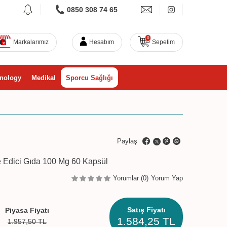
0850 308 74 65
0
Markalarımız
Hesabım
Sepetim
nology
Medikal
Sporcu Sağlığı
Paylaş
 Edici Gıda 100 Mg 60 Kapsül
Yorumlar (0)
Yorum Yap
Satış Fiyatı
Piyasa Fiyatı
1.584,25
TL
1.957,50
TL