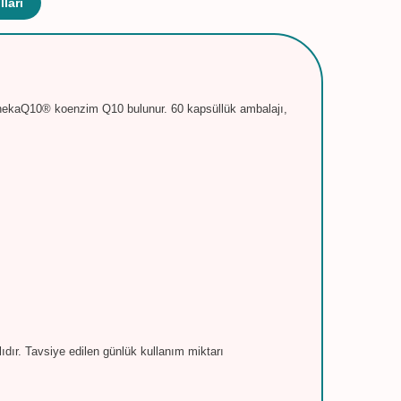
ları
nekaQ10® koenzim Q10 bulunur. 60 kapsüllük ambalajı,
dır. Tavsiye edilen günlük kullanım miktarı