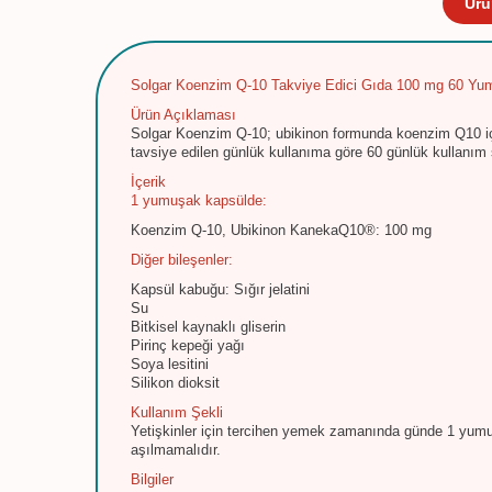
Ürü
Solgar Koenzim Q-10 Takviye Edici Gıda 100 mg 60 Yu
Ürün Açıklaması
Solgar Koenzim Q-10; ubikinon formunda koenzim Q10 iç
tavsiye edilen günlük kullanıma göre 60 günlük kullanım s
İçerik
1 yumuşak kapsülde:
Koenzim Q-10, Ubikinon KanekaQ10®: 100 mg
Diğer bileşenler:
Kapsül kabuğu: Sığır jelatini
Su
Bitkisel kaynaklı gliserin
Pirinç kepeği yağı
Soya lesitini
Silikon dioksit
Kullanım Şekli
Yetişkinler için tercihen yemek zamanında günde 1 yumuşa
aşılmamalıdır.
Bilgiler