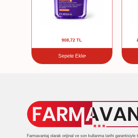
TL
908,72
TL
Sepete Ekle
Farmavantaj olarak orijinal ve son kullanma tarihi garantisiyl