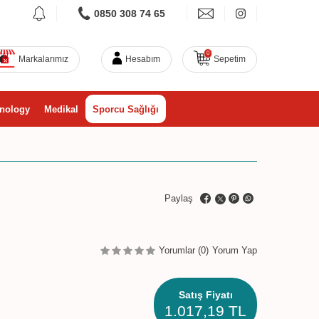
0850 308 74 65
0
Markalarımız
Hesabım
Sepetim
nology
Medikal
Sporcu Sağlığı
Paylaş
Yorumlar (0)
Yorum Yap
Satış Fiyatı
1.017,19
TL