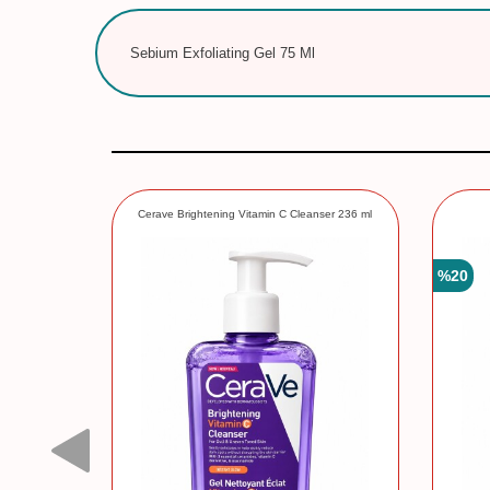
Sebium Exfoliating Gel 75 Ml
200 ml
Cerave Brightening Vitamin C Cleanser 236 ml
%
20