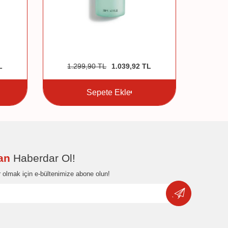
L
1.299,90
TL
1.039,92
TL
Sepete Ekle
dan
Haberdar Ol!
 olmak için e-bültenimize abone olun!