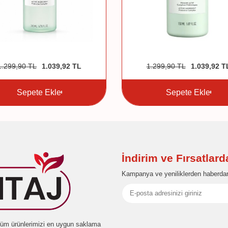
1.299,90
TL
1.039,92
TL
1.299,90
TL
1.039,92
T
Sepete Ekle
Sepete Ekle
İndirim ve Fırsatlar
Kampanya ve yeniliklerden haberdar
e tüm ürünlerimizi en uygun saklama