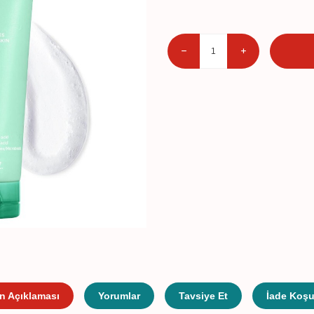
n Açıklaması
Yorumlar
Tavsiye Et
İade Koşul