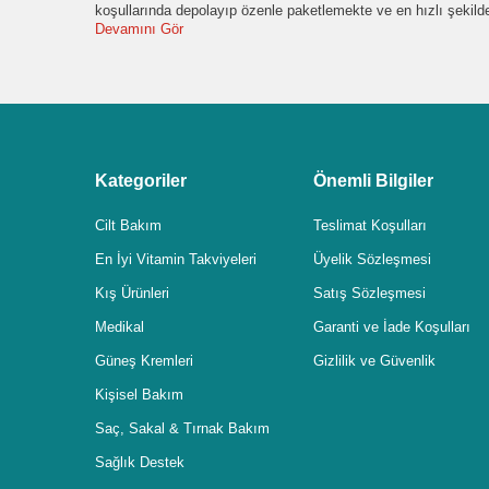
koşullarında depolayıp özenle paketlemekte ve en hızlı şekil
Devamını Gör
Kategoriler
Önemli Bilgiler
Cilt Bakım
Teslimat Koşulları
En İyi Vitamin Takviyeleri
Üyelik Sözleşmesi
Kış Ürünleri
Satış Sözleşmesi
Medikal
Garanti ve İade Koşulları
Güneş Kremleri
Gizlilik ve Güvenlik
Kişisel Bakım
Saç, Sakal & Tırnak Bakım
Sağlık Destek