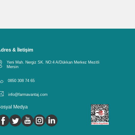
dres & İletişim
Yeni Mah. Nergiz SK. NO:4 A/Dükkan Merkez Mezitli
Mersin
0850 308 74 65
info@farmavantaj.com
osyal Medya