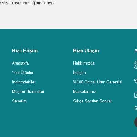
de size ulaşımını sağlamaktayız
Hızlı Erişim
Bize Ulaşın
A
Anasayfa
Hakkımızda
Yeni Ürünler
İletişim
İndirimdekiler
%100 Orjinal Ürün Garantisi
Müşteri Hizmetleri
Markalarımız
Sepetim
Sıkça Sorulan Sorular
S