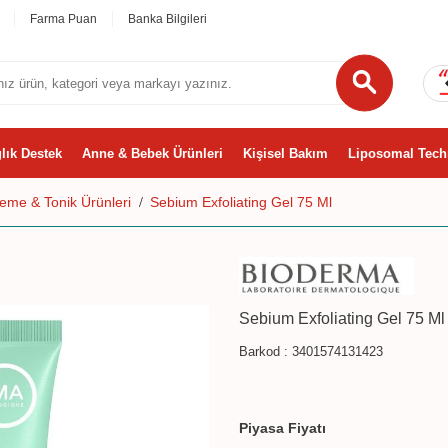
Farma Puan
Banka Bilgileri
lık Destek
Anne & Bebek Ürünleri
Kişisel Bakım
Liposomal Tech
eme & Tonik Ürünleri
Sebium Exfoliating Gel 75 Ml
Sebium Exfoliating Gel 75 Ml
Barkod :
3401574131423
Piyasa Fiyatı