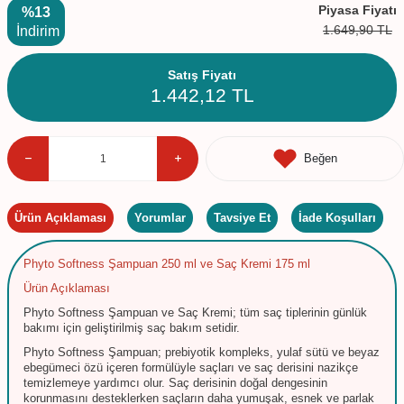
Piyasa Fiyatı
%13
1.649,90
TL
İndirim
Satış Fiyatı
1.442,12
TL
Beğen
Ürün Açıklaması
Yorumlar
Tavsiye Et
İade Koşulları
Phyto Softness Şampuan 250 ml ve Saç Kremi 175 ml
Ürün Açıklaması
Phyto Softness Şampuan ve Saç Kremi; tüm saç tiplerinin günlük
bakımı için geliştirilmiş saç bakım setidir.
Phyto Softness Şampuan; prebiyotik kompleks, yulaf sütü ve beyaz
ebegümeci özü içeren formülüyle saçları ve saç derisini nazikçe
temizlemeye yardımcı olur. Saç derisinin doğal dengesinin
korunmasını desteklerken saçların daha yumuşak, esnek ve parlak