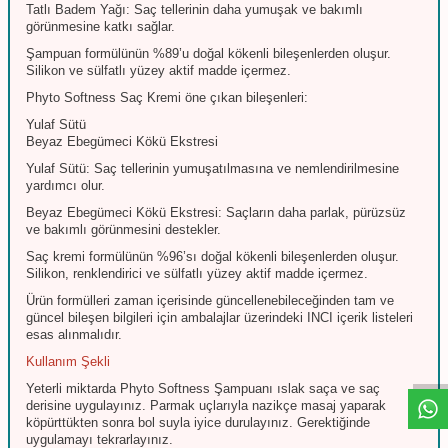
Tatlı Badem Yağı: Saç tellerinin daha yumuşak ve bakımlı
görünmesine katkı sağlar.
Şampuan formülünün %89’u doğal kökenli bileşenlerden oluşur.
Silikon ve sülfatlı yüzey aktif madde içermez.
Phyto Softness Saç Kremi öne çıkan bileşenleri:
Yulaf Sütü
Beyaz Ebegümeci Kökü Ekstresi
Yulaf Sütü: Saç tellerinin yumuşatılmasına ve nemlendirilmesine
yardımcı olur.
Beyaz Ebegümeci Kökü Ekstresi: Saçların daha parlak, pürüzsüz
ve bakımlı görünmesini destekler.
Saç kremi formülünün %96’sı doğal kökenli bileşenlerden oluşur.
Silikon, renklendirici ve sülfatlı yüzey aktif madde içermez.
Ürün formülleri zaman içerisinde güncellenebileceğinden tam ve
güncel bileşen bilgileri için ambalajlar üzerindeki INCI içerik listeleri
W
h
t
s
a
p
p
D
e
s
e
H
a
t
t
esas alınmalıdır.
Kullanım Şekli
Yeterli miktarda Phyto Softness Şampuanı ıslak saça ve saç
derisine uygulayınız. Parmak uçlarıyla nazikçe masaj yaparak
köpürttükten sonra bol suyla iyice durulayınız. Gerektiğinde
uygulamayı tekrarlayınız.