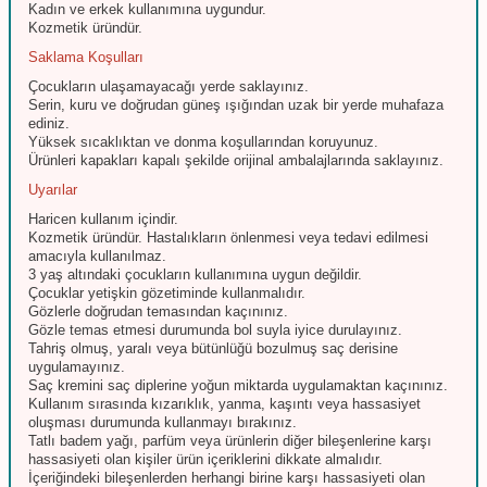
Kadın ve erkek kullanımına uygundur.
Kozmetik üründür.
Saklama Koşulları
Çocukların ulaşamayacağı yerde saklayınız.
Serin, kuru ve doğrudan güneş ışığından uzak bir yerde muhafaza
ediniz.
Yüksek sıcaklıktan ve donma koşullarından koruyunuz.
Ürünleri kapakları kapalı şekilde orijinal ambalajlarında saklayınız.
Uyarılar
Haricen kullanım içindir.
Kozmetik üründür. Hastalıkların önlenmesi veya tedavi edilmesi
amacıyla kullanılmaz.
3 yaş altındaki çocukların kullanımına uygun değildir.
Çocuklar yetişkin gözetiminde kullanmalıdır.
Gözlerle doğrudan temasından kaçınınız.
Gözle temas etmesi durumunda bol suyla iyice durulayınız.
Tahriş olmuş, yaralı veya bütünlüğü bozulmuş saç derisine
uygulamayınız.
Saç kremini saç diplerine yoğun miktarda uygulamaktan kaçınınız.
Kullanım sırasında kızarıklık, yanma, kaşıntı veya hassasiyet
oluşması durumunda kullanmayı bırakınız.
Tatlı badem yağı, parfüm veya ürünlerin diğer bileşenlerine karşı
hassasiyeti olan kişiler ürün içeriklerini dikkate almalıdır.
İçeriğindeki bileşenlerden herhangi birine karşı hassasiyeti olan