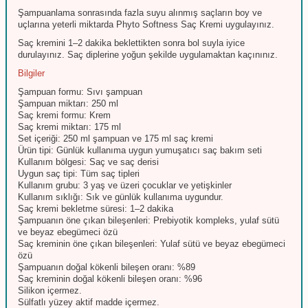
Şampuanlama sonrasında fazla suyu alınmış saçların boy ve
uçlarına yeterli miktarda Phyto Softness Saç Kremi uygulayınız.
Saç kremini 1–2 dakika beklettikten sonra bol suyla iyice
durulayınız. Saç diplerine yoğun şekilde uygulamaktan kaçınınız.
Bilgiler
Şampuan formu: Sıvı şampuan
Şampuan miktarı: 250 ml
Saç kremi formu: Krem
Saç kremi miktarı: 175 ml
Set içeriği: 250 ml şampuan ve 175 ml saç kremi
Ürün tipi: Günlük kullanıma uygun yumuşatıcı saç bakım seti
Kullanım bölgesi: Saç ve saç derisi
Uygun saç tipi: Tüm saç tipleri
Kullanım grubu: 3 yaş ve üzeri çocuklar ve yetişkinler
Kullanım sıklığı: Sık ve günlük kullanıma uygundur.
Saç kremi bekletme süresi: 1–2 dakika
Şampuanın öne çıkan bileşenleri: Prebiyotik kompleks, yulaf sütü
ve beyaz ebegümeci özü
Saç kreminin öne çıkan bileşenleri: Yulaf sütü ve beyaz ebegümeci
özü
Şampuanın doğal kökenli bileşen oranı: %89
Saç kreminin doğal kökenli bileşen oranı: %96
Silikon içermez.
Sülfatlı yüzey aktif madde içermez.