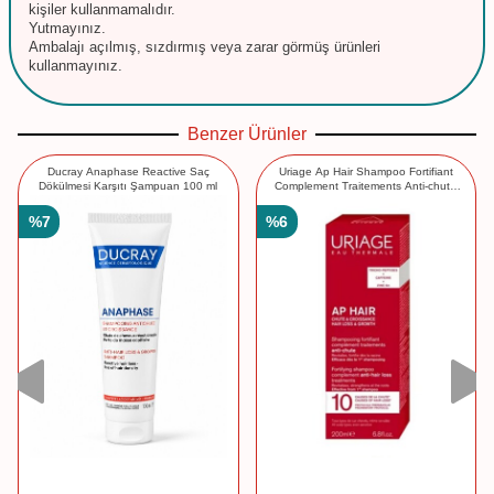
kişiler kullanmamalıdır.
Yutmayınız.
Ambalajı açılmış, sızdırmış veya zarar görmüş ürünleri
kullanmayınız.
Benzer Ürünler
Ducray Anaphase Reactive Saç
Uriage Ap Hair Shampoo Fortifiant
Dökülmesi Karşıtı Şampuan 100 ml
Complement Traitements Anti-chute
200 ml
%
7
%
6