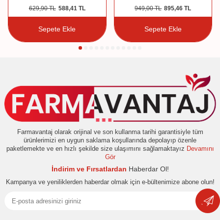
629,90
TL
588,41
TL
949,00
TL
895,46
TL
Sepete Ekle
Sepete Ekle
Farmavantaj olarak orijinal ve son kullanma tarihi garantisiyle tüm
ürünlerimizi en uygun saklama koşullarında depolayıp özenle
paketlemekte ve en hızlı şekilde size ulaşımını sağlamaktayız
Devamını
Gör
İndirim ve Fırsatlardan
Haberdar Ol!
Kampanya ve yeniliklerden haberdar olmak için e-bültenimize abone olun!