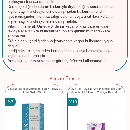
profesyoneline danışmalıdır.
Demir içerdiğinden demir birikimiyle ilişkili sağlık sorunu bulunan
kişiler sağlık profesyoneline danışmadan kullanmamalıdır.
İyot içerdiğinden tiroit hastalığı bulunan veya tiroit ilacı kullanan
kişiler sağlık profesyoneline danışmalıdır.
Vitamin, mineral, Omega-3, demir veya folik asit içeren diğer
takviyelerle birlikte kullanılırken toplam günlük miktar dikkate
alınmalıdır.
Sığır jelatini içerdiğinden vejetaryen ve vegan kullanıma uygun
değildir.
İçeriğindeki bileşenlerden herhangi birine karşı hassasiyeti olan
kişiler kullanmamalıdır.
Ambalajı açılmış veya zarar görmüş ürünleri kullanmayınız.
Benzer Ürünler
Bestlak Bitkisel Ekstreler İçeren Takviye
Myo Fol , Myo D-Kiro İnositol Folik Asit,
Edici Gıda 50 ml
Vitamin B12 İçeren Takviye Edici Gıda
30 Saşe
%
7
%
13