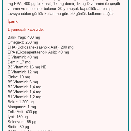
mg EPA, 400 µg folik asit, 17 mg demir, 15 µg D vitamini ile çeşitli
vitamin ve mineraller bulunur. 30 yumuşak kapsüllük ambalajı,
tavsiye edilen günlük kullanıma göre 30 günlük kullanım sağlar.
İçerik
1 yumuşak kapsülde:
Balık Yağı: 400 mg
Omega-3: 250 mg
DHA (Dokosahekzaenoik Asit): 200 mg
EPA (Eikosapentaenoik Asit): 40 mg
C Vitamini: 40 mg
Demir: 17 mg
B3 Vitamini: 16 mg NE
E Vitamini: 12 mg
Çinko: 10 mg
B5 Vitamini: 6 mg
B2 Vitamini: 1,4 mg
B6 Vitamini: 1,4 mg
B1 Vitamini: 1,2 mg
Bakır: 1.200 µg
Manganez: 1 mg
Folik Asit: 400 µg
İyot: 150 µg
Selenyum: 55 µg
Biotin: 50 µg