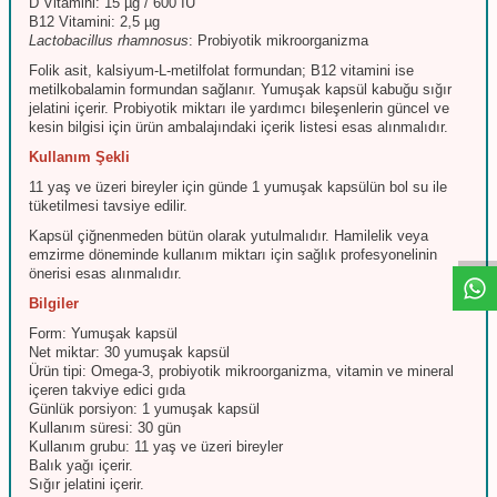
D Vitamini: 15 µg / 600 IU
B12 Vitamini: 2,5 µg
Lactobacillus rhamnosus
: Probiyotik mikroorganizma
Folik asit, kalsiyum-L-metilfolat formundan; B12 vitamini ise
metilkobalamin formundan sağlanır. Yumuşak kapsül kabuğu sığır
jelatini içerir. Probiyotik miktarı ile yardımcı bileşenlerin güncel ve
kesin bilgisi için ürün ambalajındaki içerik listesi esas alınmalıdır.
Kullanım Şekli
11 yaş ve üzeri bireyler için günde 1 yumuşak kapsülün bol su ile
W
h
t
s
a
p
p
D
e
s
e
H
a
t
t
tüketilmesi tavsiye edilir.
Kapsül çiğnenmeden bütün olarak yutulmalıdır. Hamilelik veya
emzirme döneminde kullanım miktarı için sağlık profesyonelinin
önerisi esas alınmalıdır.
Bilgiler
Form: Yumuşak kapsül
Net miktar: 30 yumuşak kapsül
Ürün tipi: Omega-3, probiyotik mikroorganizma, vitamin ve mineral
içeren takviye edici gıda
Günlük porsiyon: 1 yumuşak kapsül
Kullanım süresi: 30 gün
Kullanım grubu: 11 yaş ve üzeri bireyler
Balık yağı içerir.
Sığır jelatini içerir.