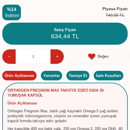
Piyasa Fiyatı
%14
740,00
TL
İndirim
Satış Fiyatı
634,44
TL
Beğen
Ürün Açıklaması
Yorumlar
Tavsiye Et
İade Koşulları
ORTHOGEN PREGNOM MAX TAKVİYE EDİCİ GIDA 30
YUMUŞAK KAPSÜL
Ürün Açıklaması
Orthogen Pregnom Max; balık yağı kaynaklı Omega-3 yağ asitleri,
probiyotik mikroorganizma, vitamin ve mineraller içeren yumuşak
kapsül formda takviye edici gıdadır.
Her kapsülde 400 mg balık yağı, 250 mg Omega-3, 200 mg DHA, 40