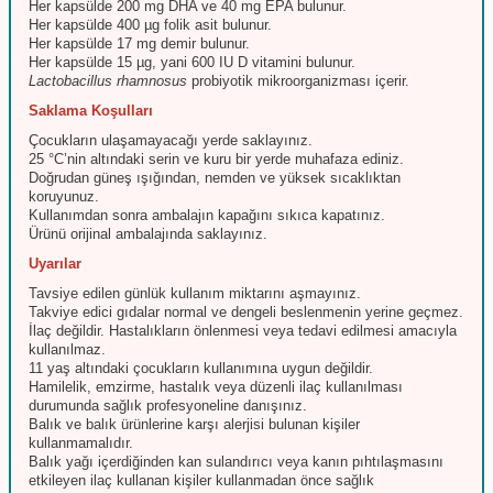
Her kapsülde 200 mg DHA ve 40 mg EPA bulunur.
Her kapsülde 400 µg folik asit bulunur.
Her kapsülde 17 mg demir bulunur.
Her kapsülde 15 µg, yani 600 IU D vitamini bulunur.
Lactobacillus rhamnosus
probiyotik mikroorganizması içerir.
Saklama Koşulları
Çocukların ulaşamayacağı yerde saklayınız.
25 °C’nin altındaki serin ve kuru bir yerde muhafaza ediniz.
Doğrudan güneş ışığından, nemden ve yüksek sıcaklıktan
koruyunuz.
Kullanımdan sonra ambalajın kapağını sıkıca kapatınız.
Ürünü orijinal ambalajında saklayınız.
Uyarılar
Tavsiye edilen günlük kullanım miktarını aşmayınız.
Takviye edici gıdalar normal ve dengeli beslenmenin yerine geçmez.
İlaç değildir. Hastalıkların önlenmesi veya tedavi edilmesi amacıyla
kullanılmaz.
11 yaş altındaki çocukların kullanımına uygun değildir.
Hamilelik, emzirme, hastalık veya düzenli ilaç kullanılması
durumunda sağlık profesyoneline danışınız.
Balık ve balık ürünlerine karşı alerjisi bulunan kişiler
kullanmamalıdır.
Balık yağı içerdiğinden kan sulandırıcı veya kanın pıhtılaşmasını
etkileyen ilaç kullanan kişiler kullanmadan önce sağlık