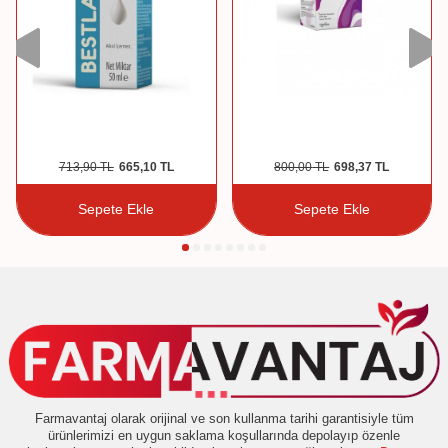
713,90
TL
665,10
TL
800,00
TL
698,37
TL
Sepete Ekle
Sepete Ekle
Farmavantaj olarak orijinal ve son kullanma tarihi garantisiyle tüm
ürünlerimizi en uygun saklama koşullarında depolayıp özenle