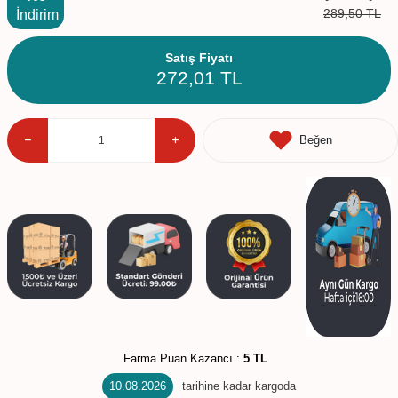
289,50
TL
İndirim
Satış Fiyatı
272,01
TL
Beğen
Farma Puan Kazancı :
5 TL
10.08.2026
tarihine kadar kargoda