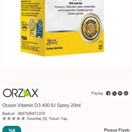
Paylaş
Ocean Vitamin D3 400 IU Sprey 20ml
Barkod :
8697595871379
Yorumlar (0)
Yorum Yap
Piyasa Fiyatı
%6