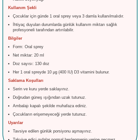
Kullanım
Şekli
Çocuklar
için
günde
1
oral
sprey
veya
3
damla
kullanılmalıdır.
İhtiyaç
duyulan
durumlarda
günlük
kullanım
miktarı
sağlık
profesyoneli
tarafından
artırılabilir.
Bilgiler
Form:
Oral
sprey
Net
miktar:
20
ml
Doz
sayısı:
130
doz
Her
1
oral
spreyde
10
µg (
400
IU)
D3
vitamini
bulunur.
Saklama
Koşulları
Serin
ve
kuru
yerde
saklayınız.
Doğrudan
güneş
ışığından
uzak
tutunuz.
Ambalajı
kapalı
şekilde
muhafaza
ediniz.
Çocukların
erişemeyeceği
yerde
tutunuz.
Uyarılar
Tavsiye
edilen
günlük
porsiyonu
aşmayınız.
Takviye
edici
gıdalar
normal
beslenmenin
yerine
geçmez.