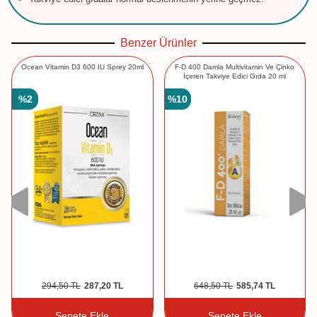
Benzer Ürünler
Ocean Vitamin D3 600 IU Sprey 20ml
F-D 400 Damla Multivitamin Ve Çinko
İçeren Takviye Edici Gıda 20 ml
%
2
%
10
294,50
TL
287,20
TL
648,50
TL
585,74
TL
Sepete Ekle
Sepete Ekle