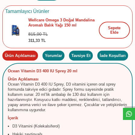
Tamamlayıcı Ürünler
Wellcare Omega 3 Doğal Mandalina
Aromalı Balık Yağı 150 ml
Sepete
Ekle
815,00
TL
311,33
TL
Ürün Açıklaması
Yorumlar
Tavsiye Et
İade Koşulları
Ocean
Vitamin
D3
400
IU
Sprey
20
ml
Ürün
Açıklaması
Ocean
Vitamin
D3
400
IU
Sprey,
D3
vitamini
içeren
oral
sprey
W
h
t
s
a
p
p
D
e
s
e
H
a
t
t
formunda
takviye
edici
gıdadır.
Sprey
formu
sayesinde
pratik
kullanım
sunar.
20
ml’lik
ambalajı
ile
130
doz
kullanım
için
hazırlanmıştır.
Koruyucu
katkı
maddesi,
renklendirici,
tatlandırıcı,
yapay
aroma
verici
ve
ilave
şeker
içermez.
Çocuklar
ve
yetişkinlerin
kullanımına
uygundur.
İçerik
D3
Vitamini (
Kolekalsiferol)
Hakiki
zeytinyağı