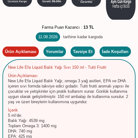
Farma Puan Kazancı :
13 TL
11.08.2026
tarihine kadar kargoda
Ürün Açıklaması
Yorumlar
Tavsiye Et
İade Koşulları
New Life Efa Liquid Balık Yağı Sıvı 150 ml - Tutti Frutti
Ürün Açıklaması
New Life Efa Liquid Balık Yağı; omega 3 yağ asitleri, EPA ve DHA
içeren sıvı formda takviye edici gıdadır. Tutti frutti aromalı yapısı ile
çocuklar ve yetişkinler için pratik kullanım sunar. Günlük kullanıma
uygun olarak geliştirilmiştir. 150 ml ambalajı ile kullanıma sunulur. 2
yaş ve üzeri bireylerin kullanımına uygundur.
İçerik
5 ml’de:
Balık Yağı: 4539 mg
Toplam Omega 3: 1400 mg
DHA: 740 mg
EPA: 425 mg