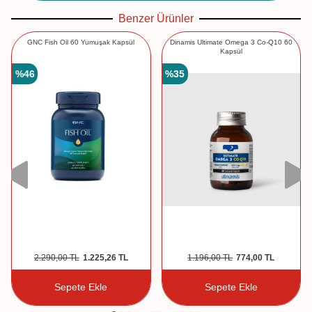
Benzer Ürünler
GNC Fish Oil 60 Yumuşak Kapsül
Dinamis Ultimate Omega 3 Co-Q10 60
Kapsül
%
46
%
35
2.290,00
TL
1.225,26
TL
1.196,00
TL
774,00
TL
Sepete Ekle
Sepete Ekle