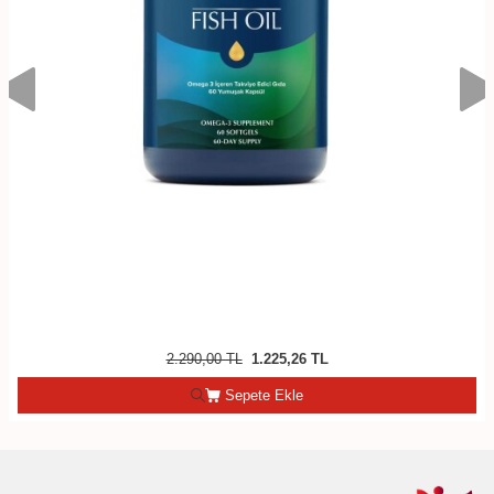
2.290,00
TL
1.225,26
TL
Sepete Ekle