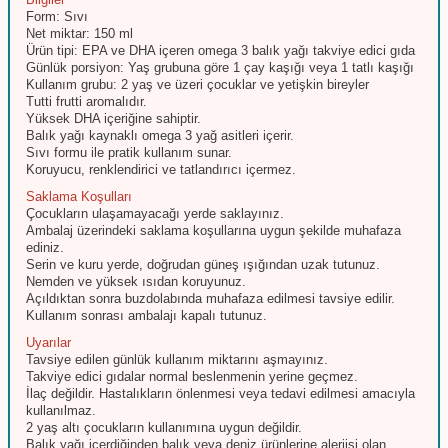
Form: Sıvı
Net miktar: 150 ml
Ürün tipi: EPA ve DHA içeren omega 3 balık yağı takviye edici gıda
Günlük porsiyon: Yaş grubuna göre 1 çay kaşığı veya 1 tatlı kaşığı
Kullanım grubu: 2 yaş ve üzeri çocuklar ve yetişkin bireyler
Tutti frutti aromalıdır.
Yüksek DHA içeriğine sahiptir.
Balık yağı kaynaklı omega 3 yağ asitleri içerir.
Sıvı formu ile pratik kullanım sunar.
Koruyucu, renklendirici ve tatlandırıcı içermez.
Saklama Koşulları
Çocukların ulaşamayacağı yerde saklayınız.
Ambalaj üzerindeki saklama koşullarına uygun şekilde muhafaza
ediniz.
Serin ve kuru yerde, doğrudan güneş ışığından uzak tutunuz.
Nemden ve yüksek ısıdan koruyunuz.
Açıldıktan sonra buzdolabında muhafaza edilmesi tavsiye edilir.
Kullanım sonrası ambalajı kapalı tutunuz.
Uyarılar
Tavsiye edilen günlük kullanım miktarını aşmayınız.
Takviye edici gıdalar normal beslenmenin yerine geçmez.
İlaç değildir. Hastalıkların önlenmesi veya tedavi edilmesi amacıyla
kullanılmaz.
2 yaş altı çocukların kullanımına uygun değildir.
Balık yağı içerdiğinden balık veya deniz ürünlerine alerjisi olan