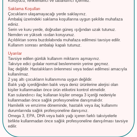
Koruyucu, renklendirici ve tatlandırıcı içermez.
Saklama Koşulları
Çocukların ulaşamayacağı yerde saklayınız.
Ambalaj üzerindeki saklama koşullarına uygun şekilde muhafaza
ediniz.
Serin ve kuru yerde, doğrudan güneş ışığından uzak tutunuz.
Nemden ve yüksek ısıdan koruyunuz.
Açıldıktan sonra buzdolabında muhafaza edilmesi tavsiye edilir.
Kullanım sonrası ambalajı kapalı tutunuz.
Uyarılar
Tavsiye edilen günlük kullanım miktarını aşmayınız.
Takviye edici gıdalar normal beslenmenin yerine geçmez.
İlaç değildir. Hastalıkların önlenmesi veya tedavi edilmesi amacıyla
kullanılmaz.
2 yaş altı çocukların kullanımına uygun değildir.
Balık yağı içerdiğinden balık veya deniz ürünlerine alerjisi olan
kişiler kullanmadan önce ürün etiketini kontrol etmelidir.
Kan sulandırıcı ilaç kullanan kişiler omega 3 içeriği nedeniyle
kullanmadan önce sağlık profesyoneline danışmalıdır.
Hamilelik ve emzirme döneminde, hastalık veya ilaç kullanımı
durumlarında sağlık profesyoneline danışınız.
Omega 3, EPA, DHA veya balık yağı içeren farklı takviyelerle
birlikte kullanmadan önce sağlık profesyoneline danışılması tavsiye
edilir.