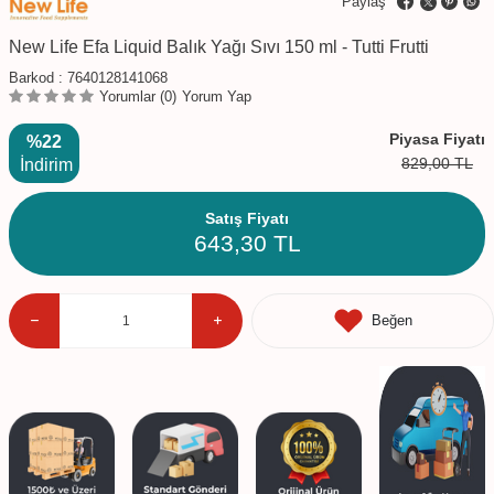
Paylaş
New Life Efa Liquid Balık Yağı Sıvı 150 ml - Tutti Frutti
Barkod :
7640128141068
Yorumlar (0)
Yorum Yap
Piyasa Fiyatı
%22
829,00
TL
İndirim
Satış Fiyatı
643,30
TL
Beğen