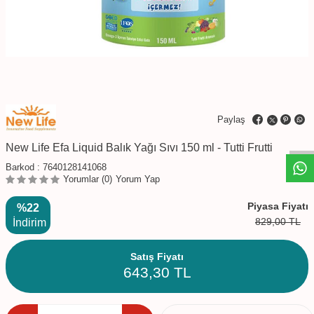
W
h
t
s
a
p
p
D
e
s
e
H
a
t
t
Paylaş
New Life Efa Liquid Balık Yağı Sıvı 150 ml - Tutti Frutti
Barkod :
7640128141068
Yorumlar (0)
Yorum Yap
Piyasa Fiyatı
%22
829,00
TL
İndirim
Satış Fiyatı
643,30
TL