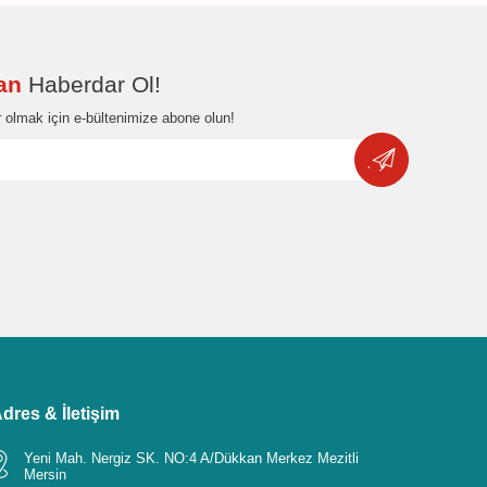
dan
Haberdar Ol!
 olmak için e-bültenimize abone olun!
dres & İletişim
Yeni Mah. Nergiz SK. NO:4 A/Dükkan Merkez Mezitli
Mersin