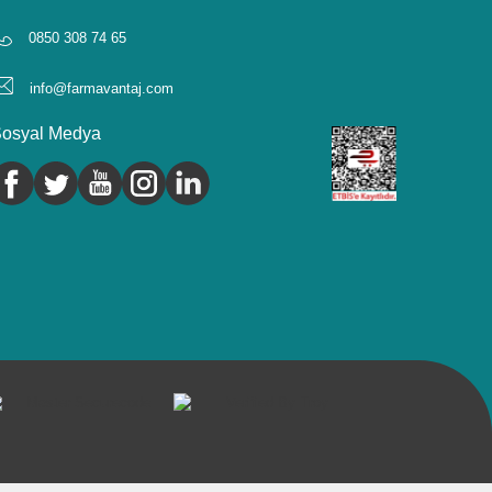
0850 308 74 65
info@farmavantaj.com
osyal Medya