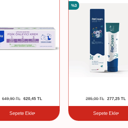
%
3
649,90
TL
620,45
TL
285,00
TL
277,25
TL
Sepete Ekle
Sepete Ekle