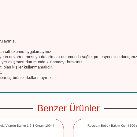
.
ulayınız.
an cilt üzerine uygulamayınız.
iyetin devam etmesi ya da artması durumunda sağlık profesyoneline danışınız
asiyet oluşması durumunda kullanmayı bırakınız.
ti olan kişiler kullanmamalıdır.
z.
örmüş ürünleri kullanmayınız.
Benzer Ürünler
ela Vitamin Barrier 1-2-3 Cream 100ml
Recream Bebek Bakım Kremi 100 