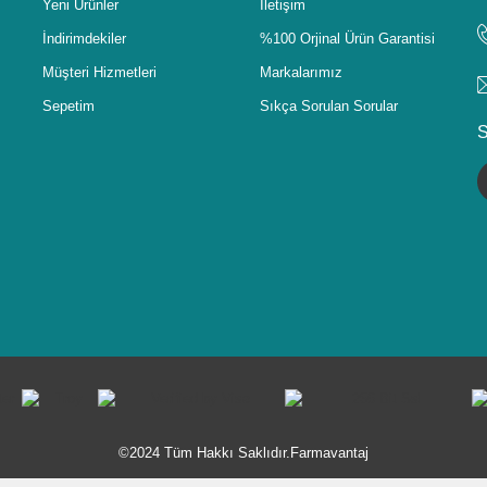
Yeni Ürünler
İletişim
İndirimdekiler
%100 Orjinal Ürün Garantisi
Müşteri Hizmetleri
Markalarımız
Sepetim
Sıkça Sorulan Sorular
S
©2024 Tüm Hakkı Saklıdır.Farmavantaj