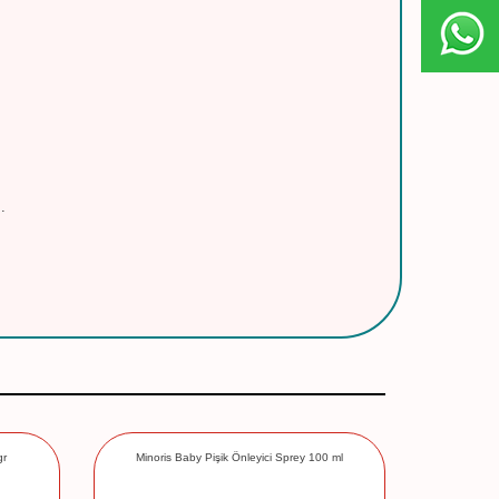
.
gr
Minoris Baby Pişik Önleyici Sprey 100 ml
Mustela Co