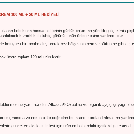
KREM 100 ML + 20 ML HEDİYELİ
llanan bebeklerin hassas ciltlerinin günlük bakımına yönelik geliştirilmiş piş
uşabilecek kızarıklık ile tahriş görünümünün önlenmesine yardımcı olur.
nde koruyucu bir tabaka oluşturarak bez bölgesinin nem ve sürtünme gibi dış 
ak üzere toplam 120 ml ürün içerir.
eklenmesine yardımcı olur. Alkacea® Oxeoline ve organik ayçiçeği yağı oleodi
iyer oluşmasına ve nemin ciltle doğrudan temasının sınırlandırılmasına yardımc
lerin güncel ve eksiksiz listesi için ürün ambalajındaki içerik bilgisi esas alı