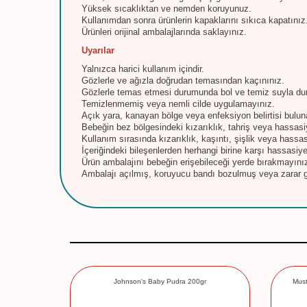
Yüksek sıcaklıktan ve nemden koruyunuz.
Kullanımdan sonra ürünlerin kapaklarını sıkıca kapatınız
Ürünleri orijinal ambalajlarında saklayınız.
Uyarılar
Yalnızca harici kullanım içindir.
Gözlerle ve ağızla doğrudan temasından kaçınınız.
Gözlerle temas etmesi durumunda bol ve temiz suyla dur
Temizlenmemiş veya nemli cilde uygulamayınız.
Açık yara, kanayan bölge veya enfeksiyon belirtisi bulun
Bebeğin bez bölgesindeki kızarıklık, tahriş veya hassas
Kullanım sırasında kızarıklık, kaşıntı, şişlik veya hass
İçeriğindeki bileşenlerden herhangi birine karşı hassasiye
Ürün ambalajını bebeğin erişebileceği yerde bırakmayını
Ambalajı açılmış, koruyucu bandı bozulmuş veya zarar g
 500 ml
Johnson's Baby Pudra 200gr
Must