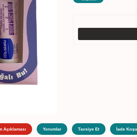
n Açıklaması
Yorumlar
Tavsiye Et
İade Koşul