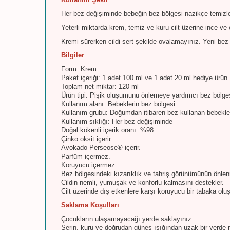
Her bez değişiminde bebeğin bez bölgesi nazikçe temizl
Yeterli miktarda krem, temiz ve kuru cilt üzerine ince ve e
Kremi sürerken cildi sert şekilde ovalamayınız. Yeni bez
Bilgiler
Form: Krem
Paket içeriği: 1 adet 100 ml ve 1 adet 20 ml hediye ürün
Toplam net miktar: 120 ml
Ürün tipi: Pişik oluşumunu önlemeye yardımcı bez bölge
Kullanım alanı: Bebeklerin bez bölgesi
Kullanım grubu: Doğumdan itibaren bez kullanan bebekle
Kullanım sıklığı: Her bez değişiminde
Doğal kökenli içerik oranı: %98
Çinko oksit içerir.
Avokado Perseose® içerir.
Parfüm içermez.
Koruyucu içermez.
Bez bölgesindeki kızarıklık ve tahriş görünümünün önlen
Cildin nemli, yumuşak ve konforlu kalmasını destekler.
Cilt üzerinde dış etkenlere karşı koruyucu bir tabaka ol
Saklama Koşulları
Çocukların ulaşamayacağı yerde saklayınız.
Serin, kuru ve doğrudan güneş ışığından uzak bir yerde 