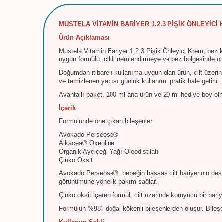
MUSTELA VİTAMİN BARİYER 1.2.3 PİŞİK ÖNLEYİCİ 
Ürün Açıklaması
Mustela Vitamin Bariyer 1.2.3 Pişik Önleyici Krem, bez ku
uygun formülü, cildi nemlendirmeye ve bez bölgesinde ol
Doğumdan itibaren kullanıma uygun olan ürün, cilt üzeri
ve temizlenen yapısı günlük kullanımı pratik hale getirir.
Avantajlı paket, 100 ml ana ürün ve 20 ml hediye boy olm
İçerik
Formülünde öne çıkan bileşenler:
Avokado Perseose®
Alkacea® Oxeoline
Organik Ayçiçeği Yağı Oleodistilatı
Çinko Oksit
Avokado Perseose®, bebeğin hassas cilt bariyerinin dest
görünümüne yönelik bakım sağlar.
Çinko oksit içeren formül, cilt üzerinde koruyucu bir bar
Formülün %98’i doğal kökenli bileşenlerden oluşur. Bileşen
Kullanım Şekli