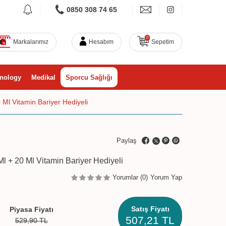
0850 308 74 65
0
Markalarımız
Hesabım
Sepetim
nology
Medikal
Sporcu Sağlığı
 Ml Vitamin Bariyer Hediyeli
Paylaş
l + 20 Ml Vitamin Bariyer Hediyeli
Yorumlar (0)
Yorum Yap
Satış Fiyatı
Piyasa Fiyatı
507,21
TL
529,90
TL