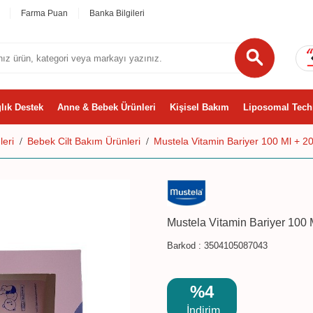
Farma Puan
Banka Bilgileri
lık Destek
Anne & Bebek Ürünleri
Kişisel Bakım
Liposomal Tech
eri
Bebek Cilt Bakım Ürünleri
Mustela Vitamin Bariyer 100 Ml + 20
Mustela Vitamin Bariyer 100 M
Barkod :
3504105087043
%4
İndirim