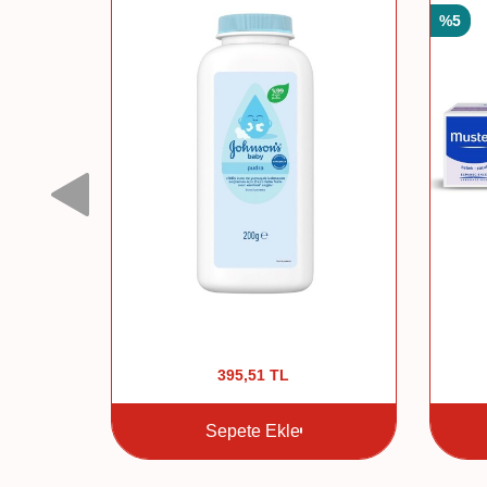
%
5
9
TL
395,51
TL
Sepete Ekle