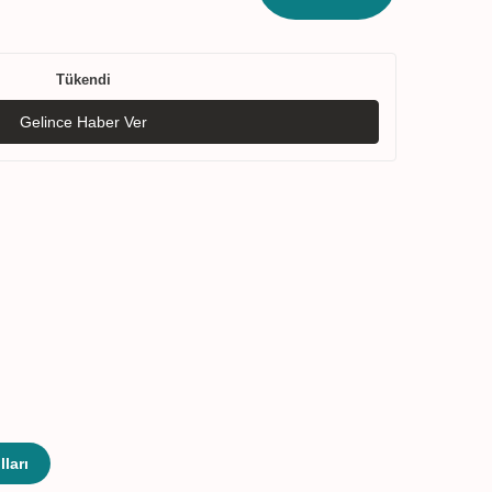
Tükendi
Gelince Haber Ver
ları