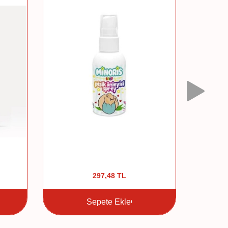
%
5
297,48
TL
7
Sepete Ekle