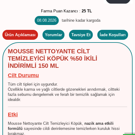
Farma Puan Kazancı :
25 TL
08.08.2026
tarihine kadar kargoda
Ürün Açıklaması
Yorumlar
Tavsiye Et
İade Koşulları
MOUSSE NETTOYANTE CİLT
TEMİZLEYİCİ KÖPÜK %50 İKİLİ
İNDİRİMLİ 150 ML
Cilt Durumu
Tüm cilt tipleri için uygundur.
Özellikle karma ve yağlı ciltlerde gözenekleri arındırmak, ciltteki
fazla sebumu dengelemek ve ferah bir temizlik sağlamak için
idealdir.
Etki
W
h
t
s
a
p
p
D
e
s
e
H
a
t
t
Mousse Nettoyante Cilt Temizleyici Köpük,
nazik ama etkili
formülü
sayesinde cildi derinlemesine temizlerken kuruluk hissi
bırakmaz.