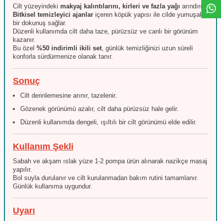
Cilt yüzeyindeki
makyaj kalıntılarını, kirleri ve fazla yağı
arındırır.
Bitkisel temizleyici ajanlar
içeren köpük yapısı ile cilde yumuşak
bir dokunuş sağlar.
Düzenli kullanımda cilt daha taze, pürüzsüz ve canlı bir görünüm
kazanır.
Bu özel
%50 indirimli ikili set
, günlük temizliğinizi uzun süreli
konforla sürdürmenize olanak tanır.
Sonuç
Cilt derinlemesine arınır, tazelenir.
Gözenek görünümü azalır, cilt daha pürüzsüz hale gelir.
Düzenli kullanımda dengeli, ışıltılı bir cilt görünümü elde edilir.
Kullanım Şekli
Sabah ve akşam ıslak yüze 1-2 pompa ürün alınarak nazikçe masaj
yapılır.
Bol suyla durulanır ve cilt kurulanmadan bakım rutini tamamlanır.
Günlük kullanıma uygundur.
Uyarı