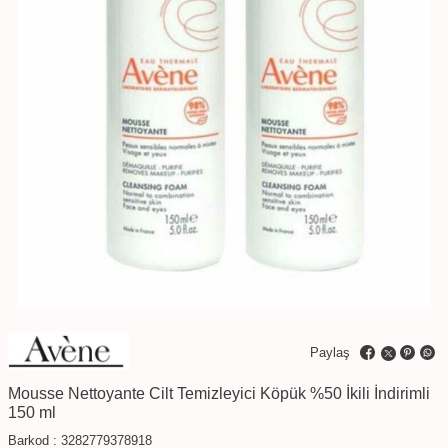
Paylaş
Mousse Nettoyante Cilt Temizleyici Köpük %50 İkili İndirimli
150 ml
Barkod :
3282779378918