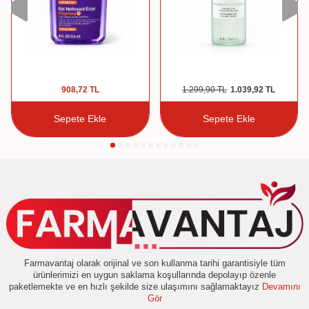
908,72
TL
1.299,90
TL
1.039,92
TL
Sepete Ekle
Sepete Ekle
Farmavantaj olarak orijinal ve son kullanma tarihi garantisiyle tüm
ürünlerimizi en uygun saklama koşullarında depolayıp özenle
paketlemekte ve en hızlı şekilde size ulaşımını sağlamaktayız
Devamını
Gör