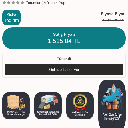
Yorumlar (0)
Yorum Yap
Piyasa Fiyatı
%16
1.799,00
TL
İndirim
Satış Fiyatı
1.515,84
TL
Tükendi
Gelince Haber Ver