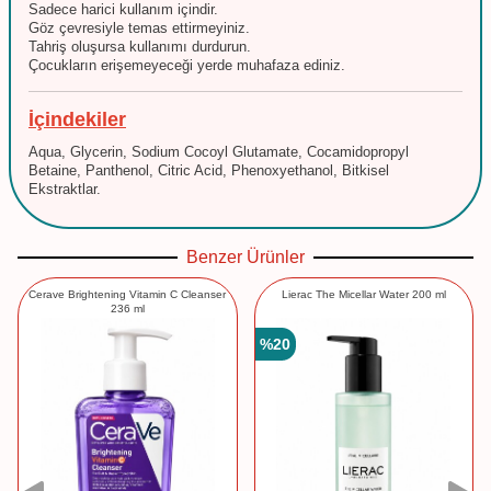
Sadece harici kullanım içindir.
Göz çevresiyle temas ettirmeyiniz.
Tahriş oluşursa kullanımı durdurun.
Çocukların erişemeyeceği yerde muhafaza ediniz.
İçindekiler
Aqua, Glycerin, Sodium Cocoyl Glutamate, Cocamidopropyl
Betaine, Panthenol, Citric Acid, Phenoxyethanol, Bitkisel
Ekstraktlar.
Benzer Ürünler
Cerave Brightening Vitamin C Cleanser
Lierac The Micellar Water 200 ml
236 ml
%
20