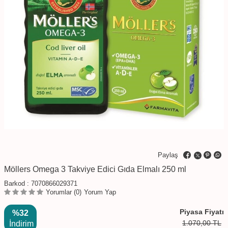
Paylaş
Möllers Omega 3 Takviye Edici Gıda Elmalı 250 ml
Barkod :
7070866029371
Yorumlar (0)
Yorum Yap
Piyasa Fiyatı
%32
1.070,00
TL
İndirim