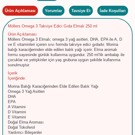
Ürün Açıklaması
Yorumlar
Tavsiye Et
İade Koşulları
Möllers Omega 3 Takviye Edici Gıda Elmalı 250 ml
Ürün Açıklaması
Möllers Omega 3 Elmalı; omega 3 yağ asitleri, DHA, EPA ile A, D
ve E vitaminleri içeren sıvı formda takviye edici gıdadır. Morina
balığı karaciğerinden elde edilen balık yağı içerir. Elma aromalı
formu sayesinde günlük kullanıma uygundur. 250 ml’lik ambalajı ile
çocuklar ve yetişkinler için yaş grubuna uygun şekilde kullanıma
sunulmuştur.
İçerik
İçeriğinde:
Morina Balığı Karaciğerinden Elde Edilen Balık Yağı
Omega 3 Yağ Asitleri
DHA
EPA
A Vitamini
D Vitamini
E Vitamini
Doğal Elma Aroması
Doğal Tokoferol
Yardımcı Bileşenler