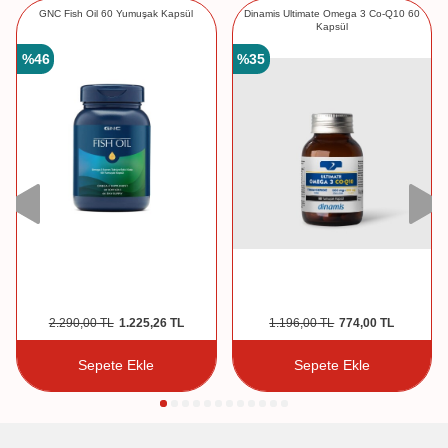
GNC Fish Oil 60 Yumuşak Kapsül
Dinamis Ultimate Omega 3 Co-Q10 60
Kapsül
%
46
%
35
2.290,00
TL
1.225,26
TL
1.196,00
TL
774,00
TL
Sepete Ekle
Sepete Ekle