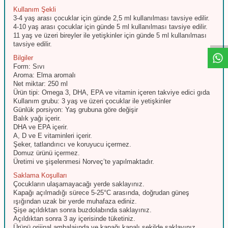
Kullanım Şekli
W
h
t
s
a
p
p
D
e
s
e
H
a
t
t
3-4 yaş arası çocuklar için günde 2,5 ml kullanılması tavsiye edilir.
4-10 yaş arası çocuklar için günde 5 ml kullanılması tavsiye edilir.
11 yaş ve üzeri bireyler ile yetişkinler için günde 5 ml kullanılması
tavsiye edilir.
Bilgiler
Form: Sıvı
Aroma: Elma aromalı
Net miktar: 250 ml
Ürün tipi: Omega 3, DHA, EPA ve vitamin içeren takviye edici gıda
Kullanım grubu: 3 yaş ve üzeri çocuklar ile yetişkinler
Günlük porsiyon: Yaş grubuna göre değişir
Balık yağı içerir.
DHA ve EPA içerir.
A, D ve E vitaminleri içerir.
Şeker, tatlandırıcı ve koruyucu içermez.
Domuz ürünü içermez.
Üretimi ve şişelenmesi Norveç’te yapılmaktadır.
Saklama Koşulları
Çocukların ulaşamayacağı yerde saklayınız.
Kapağı açılmadığı sürece 5-25°C arasında, doğrudan güneş
ışığından uzak bir yerde muhafaza ediniz.
Şişe açıldıktan sonra buzdolabında saklayınız.
Açıldıktan sonra 3 ay içerisinde tüketiniz.
Ürünü orijinal ambalajında ve kapağı kapalı şekilde saklayınız.