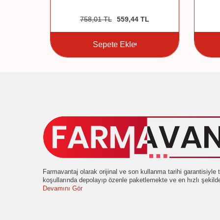
2
TL
758,01
TL
559,44
TL
Sepete Ekle
Farmavantaj olarak orijinal ve son kullanma tarihi garantisiyl
koşullarında depolayıp özenle paketlemekte ve en hızlı şekil
Devamını Gör