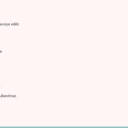
vsiye edilir.
da
.
ullanılmaz.