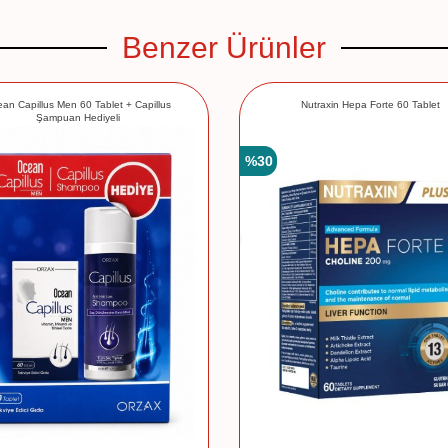
Benzer Ürünler
an Capillus Men 60 Tablet + Capillus
Nutraxin Hepa Forte 60 Tablet
Şampuan Hediyeli
%
30