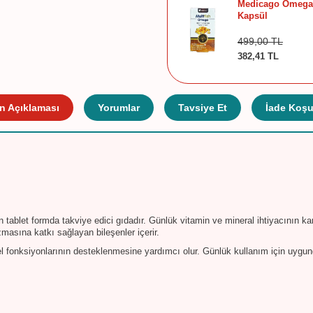
Medicago Omega-
Kapsül
499,00
TL
382,41
TL
n Açıklaması
Yorumlar
Tavsiye Et
İade Koşul
n tablet formda takviye edici gıdadır. Günlük vitamin ve mineral ihtiyacının k
zmasına katkı sağlayan bileşenler içerir.
el fonksiyonlarının desteklenmesine yardımcı olur. Günlük kullanım için uygun