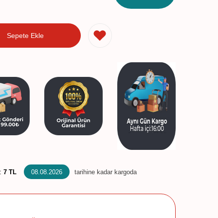
Sepete Ekle
:
7 TL
08.08.2026
tarihine kadar kargoda