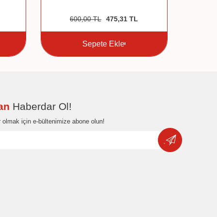
600,00
TL
475,31
TL
1.
Sepete Ekle
dan
Haberdar Ol!
 olmak için e-bültenimize abone olun!