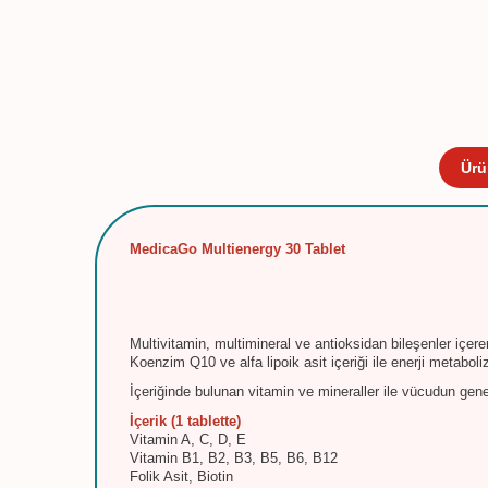
Ürü
MedicaGo Multienergy 30 Tablet
Multivitamin, multimineral ve antioksidan bileşenler içere
Koenzim Q10 ve alfa lipoik asit içeriği ile enerji metaboli
İçeriğinde bulunan vitamin ve mineraller ile vücudun gen
İçerik (1 tablette)
Vitamin A, C, D, E
Vitamin B1, B2, B3, B5, B6, B12
Folik Asit, Biotin