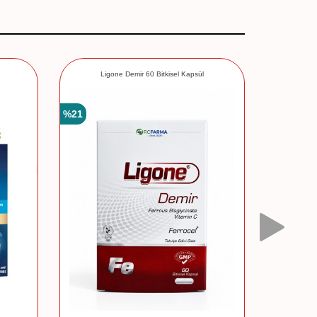
Ligone Demir 60 Bitkisel Kapsül
Ligone Sit
%
21
%
45