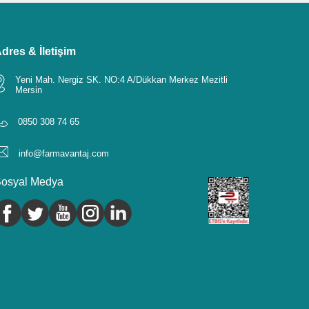
dres & İletişim
Yeni Mah. Nergiz SK. NO:4 A/Dükkan Merkez Mezitli
Mersin
0850 308 74 65
info@farmavantaj.com
osyal Medya