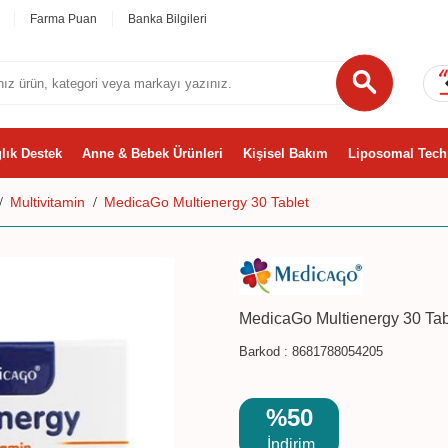
Farma Puan
Banka Bilgileri
lık Destek
Anne & Bebek Ürünleri
Kişisel Bakım
Liposomal Tech
Multivitamin
MedicaGo Multienergy 30 Tablet
MedicaGo Multienergy 30 Tab
Barkod :
8681788054205
%50
İndirim