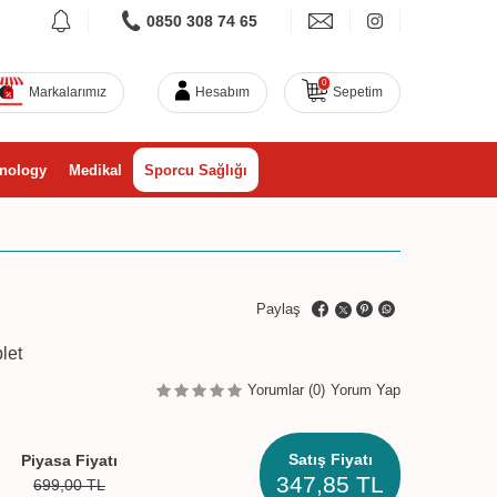
0850 308 74 65
0
Markalarımız
Hesabım
Sepetim
nology
Medikal
Sporcu Sağlığı
Paylaş
let
Yorumlar (0)
Yorum Yap
Satış Fiyatı
Piyasa Fiyatı
347,85
TL
699,00
TL