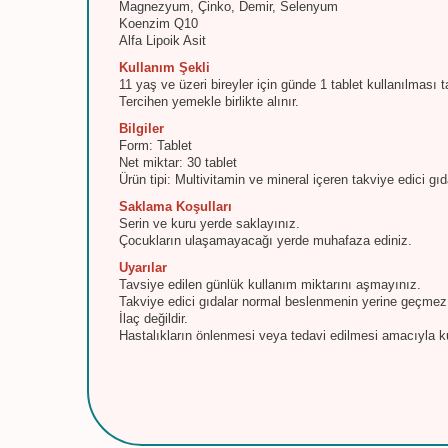
Magnezyum, Çinko, Demir, Selenyum
Koenzim Q10
Alfa Lipoik Asit
Kullanım Şekli
11 yaş ve üzeri bireyler için günde 1 tablet kullanılması ta
Tercihen yemekle birlikte alınır.
Bilgiler
Form: Tablet
Net miktar: 30 tablet
Ürün tipi: Multivitamin ve mineral içeren takviye edici gı
Saklama Koşulları
Serin ve kuru yerde saklayınız.
Çocukların ulaşamayacağı yerde muhafaza ediniz.
Uyarılar
Tavsiye edilen günlük kullanım miktarını aşmayınız.
Takviye edici gıdalar normal beslenmenin yerine geçmez
İlaç değildir.
Hastalıkların önlenmesi veya tedavi edilmesi amacıyla k