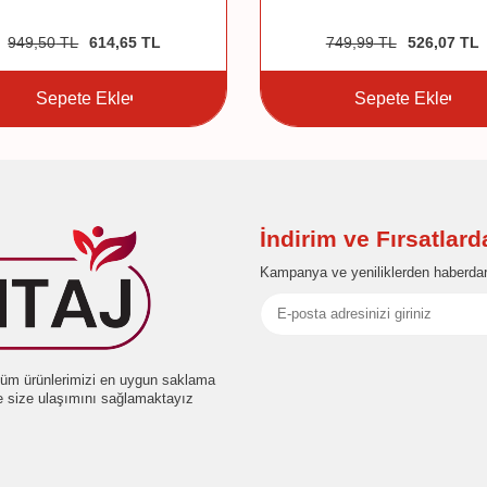
949,50
TL
614,65
TL
749,99
TL
526,07
TL
Sepete Ekle
Sepete Ekle
İndirim ve Fırsatlar
Kampanya ve yeniliklerden haberdar
e tüm ürünlerimizi en uygun saklama
de size ulaşımını sağlamaktayız