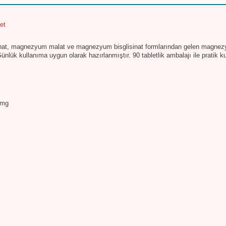
et
, magnezyum malat ve magnezyum bisglisinat formlarından gelen magnezyum i
ünlük kullanıma uygun olarak hazırlanmıştır. 90 tabletlik ambalajı ile pratik k
 mg