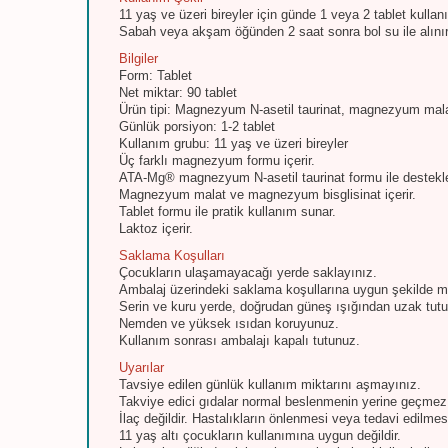
11 yaş ve üzeri bireyler için günde 1 veya 2 tablet kullanı
Sabah veya akşam öğünden 2 saat sonra bol su ile alınır
Bilgiler
Form: Tablet
Net miktar: 90 tablet
Ürün tipi: Magnezyum N-asetil taurinat, magnezyum mala
Günlük porsiyon: 1-2 tablet
Kullanım grubu: 11 yaş ve üzeri bireyler
Üç farklı magnezyum formu içerir.
ATA-Mg® magnezyum N-asetil taurinat formu ile destekle
Magnezyum malat ve magnezyum bisglisinat içerir.
Tablet formu ile pratik kullanım sunar.
Laktoz içerir.
Saklama Koşulları
Çocukların ulaşamayacağı yerde saklayınız.
Ambalaj üzerindeki saklama koşullarına uygun şekilde m
Serin ve kuru yerde, doğrudan güneş ışığından uzak tut
Nemden ve yüksek ısıdan koruyunuz.
Kullanım sonrası ambalajı kapalı tutunuz.
Uyarılar
Tavsiye edilen günlük kullanım miktarını aşmayınız.
Takviye edici gıdalar normal beslenmenin yerine geçmez
İlaç değildir. Hastalıkların önlenmesi veya tedavi edilme
11 yaş altı çocukların kullanımına uygun değildir.