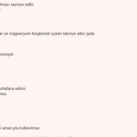
lması tavsiye edilir.
.
t ve magnezyum bisglisinat içeren takviye edici gıda
nmiştir.
uhafaza ediniz.
unuz.
.
si amacıyla kullanılmaz.