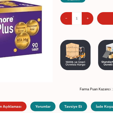
Farma Puan Kazancı 
n Açıklaması
Yorumlar
Tavsiye Et
İade Koşul