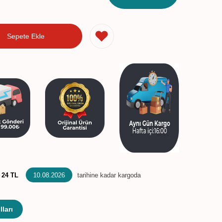
Sepete Ekle
:
24 TL
10.08.2026
tarihine kadar kargoda
ları