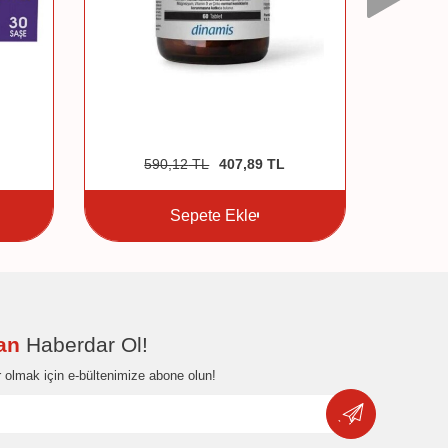
590,12
TL
407,89
TL
5
Sepete Ekle
dan
Haberdar Ol!
 olmak için e-bültenimize abone olun!