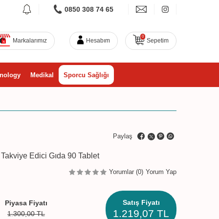
0850 308 74 65
0
Markalarımız
Hesabım
Sepetim
nology
Medikal
Sporcu Sağlığı
Paylaş
akviye Edici Gıda 90 Tablet
Yorumlar (0)
Yorum Yap
Satış Fiyatı
Piyasa Fiyatı
1.219,07
TL
1.300,00
TL