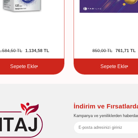
1.584,50
TL
1.134,58
TL
850,00
TL
761,71
TL
Sepete Ekle
Sepete Ekle
İndirim ve Fırsatlar
Kampanya ve yeniliklerden haberdar