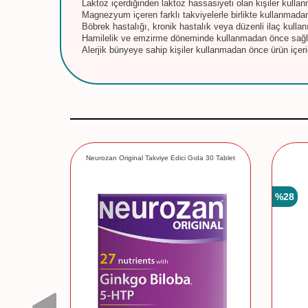
Laktoz içerdiğinden laktoz hassasiyeti olan kişiler kullan
Magnezyum içeren farklı takviyelerle birlikte kullanmadan
Böbrek hastalığı, kronik hastalık veya düzenli ilaç kulla
Hamilelik ve emzirme döneminde kullanmadan önce sağlı
Alerjik bünyeye sahip kişiler kullanmadan önce ürün içeriğ
0 Tablet
Neurozan Original Takviye Edici Gıda 30 Tablet
%
28