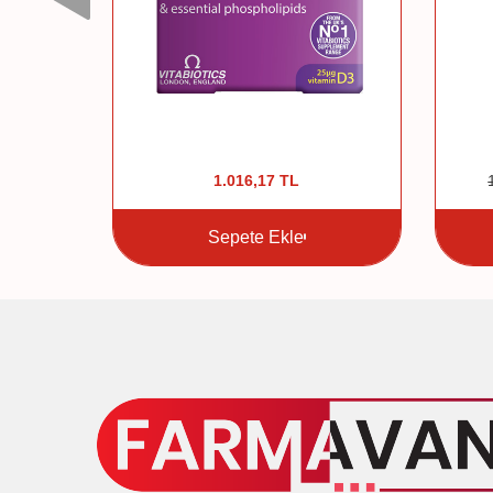
TL
1.016,17
TL
Sepete Ekle