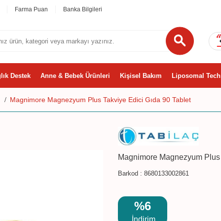
Farma Puan
Banka Bilgileri
lık Destek
Anne & Bebek Ürünleri
Kişisel Bakım
Liposomal Tech
m
Magnimore Magnezyum Plus Takviye Edici Gıda 90 Tablet
Magnimore Magnezyum Plus T
Barkod :
8680133002861
%6
İndirim