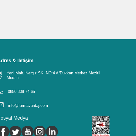
dres & İletişim
Yeni Mah. Nergiz SK. NO:4 A/Dükkan Merkez Mezitli
Mersin
0850 308 74 65
info@farmavantaj.com
osyal Medya