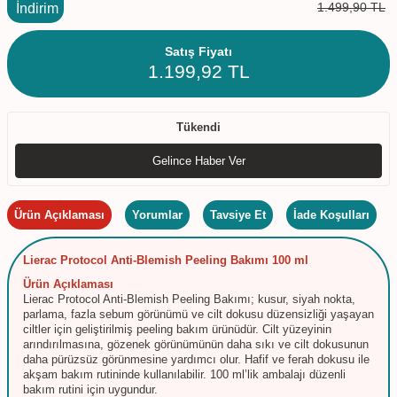
1.499,90
TL
İndirim
Satış Fiyatı
1.199,92
TL
Tükendi
Gelince Haber Ver
Ürün Açıklaması
Yorumlar
Tavsiye Et
İade Koşulları
Lierac Protocol Anti-Blemish Peeling Bakımı 100 ml
Ürün Açıklaması
Lierac Protocol Anti-Blemish Peeling Bakımı; kusur, siyah nokta,
parlama, fazla sebum görünümü ve cilt dokusu düzensizliği yaşayan
ciltler için geliştirilmiş peeling bakım ürünüdür. Cilt yüzeyinin
arındırılmasına, gözenek görünümünün daha sıkı ve cilt dokusunun
daha pürüzsüz görünmesine yardımcı olur. Hafif ve ferah dokusu ile
akşam bakım rutininde kullanılabilir. 100 ml’lik ambalajı düzenli
bakım rutini için uygundur.