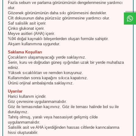
W
h
t
s
a
p
p
D
e
s
e
H
a
t
t
Fazla sebum ve parlama görünümünün dengelenmesine yardımcı
olur.
Gözenek görünümünün daha sıkı görünmesini destekler.
Cilt dokusunun daha pürüzsüz görünmesine yardımcı olur.
Saf salisilik asit içerir.
Çinko glukonat içerir.
Meyve asitleri (AHA) içerir.
%94 doğal kaynaklı bileşenlerden oluşan formüle sahiptir.
Akşam kullanımına uygundur.
Saklama Koşulları
Çocukların ulaşamayacağı yerde saklayınız.
Serin, kuru ve doğrudan güneş ışığından uzak bir yerde muhafaza
ediniz.
Yüksek sıcaklıktan ve nemden koruyunuz.
Kullanımdan sonra kapağını sıkıca kapatınız.
Ürünü orijinal ambalajında saklayınız.
Uyarılar
Harici kullanım içindir.
Göz çevresine uygulanmamalıdır.
Göz ile temasından kaçınınız. Göz ile teması halinde bol su ile
durulayınız.
Tahriş olmuş, yaralı veya hassasiyet gelişmiş cilde
uygulanmamalıdır.
Salisilik asit ve AHA içerdiğinden hassas ciltlerde karıncalanma
hissi oluşturabilir.