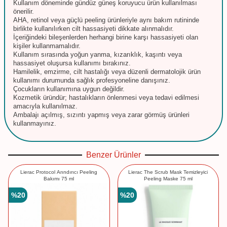
Kullanım döneminde gündüz güneş koruyucu ürün kullanılması
önerilir.
AHA, retinol veya güçlü peeling ürünleriyle aynı bakım rutininde
birlikte kullanılırken cilt hassasiyeti dikkate alınmalıdır.
İçeriğindeki bileşenlerden herhangi birine karşı hassasiyeti olan
kişiler kullanmamalıdır.
Kullanım sırasında yoğun yanma, kızarıklık, kaşıntı veya
hassasiyet oluşursa kullanımı bırakınız.
Hamilelik, emzirme, cilt hastalığı veya düzenli dermatolojik ürün
kullanımı durumunda sağlık profesyoneline danışınız.
Çocukların kullanımına uygun değildir.
Kozmetik üründür; hastalıkların önlenmesi veya tedavi edilmesi
amacıyla kullanılmaz.
Ambalajı açılmış, sızıntı yapmış veya zarar görmüş ürünleri
kullanmayınız.
Benzer Ürünler
Lierac Protocol Arındırıcı Peeling
Lierac The Scrub Mask Temizleyici
Bakımı 75 ml
Peeling Maske 75 ml
%
20
%
20