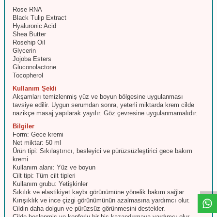
Rose RNA
Black Tulip Extract
Hyaluronic Acid
Shea Butter
Rosehip Oil
Glycerin
Jojoba Esters
Gluconolactone
Tocopherol
Kullanım Şekli
Akşamları temizlenmiş yüz ve boyun bölgesine uygulanması
tavsiye edilir. Uygun serumdan sonra, yeterli miktarda krem cilde
nazikçe masaj yapılarak yayılır. Göz çevresine uygulanmamalıdır.
Bilgiler
Form: Gece kremi
Net miktar: 50 ml
Ürün tipi: Sıkılaştırıcı, besleyici ve pürüzsüzleştirici gece bakım
kremi
W
h
t
s
a
p
p
D
e
s
e
H
a
t
t
Kullanım alanı: Yüz ve boyun
Cilt tipi: Tüm cilt tipleri
Kullanım grubu: Yetişkinler
Sıkılık ve elastikiyet kaybı görünümüne yönelik bakım sağlar.
Kırışıklık ve ince çizgi görünümünün azalmasına yardımcı olur.
Cildin daha dolgun ve pürüzsüz görünmesini destekler.
Cilde beslenmiş ve konforlu bir his kazandırmaya yardımcı olur.