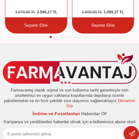
3.079,00
TL
2.586,17
TL
1.699,90
TL
1.499,37
TL
Sepete Ekle
Sepete Ekle
Farmavantaj olarak orijinal ve son kullanma tarihi garantisiyle tüm
ürünlerimizi en uygun saklama koşullarında depolayıp özenle
paketlemekte ve en hızlı şekilde size ulaşımını sağlamaktayız
Devamını
Gör
İndirim ve Fırsatlardan
Haberdar Ol!
Kampanya ve yeniliklerden haberdar olmak için e-bültenimize abone olun!