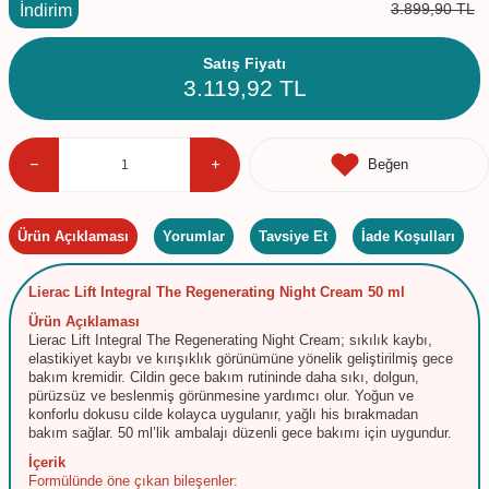
3.899,90
TL
İndirim
Satış Fiyatı
3.119,92
TL
Beğen
Ürün Açıklaması
Yorumlar
Tavsiye Et
İade Koşulları
Lierac Lift Integral The Regenerating Night Cream 50 ml
Ürün Açıklaması
Lierac Lift Integral The Regenerating Night Cream; sıkılık kaybı,
elastikiyet kaybı ve kırışıklık görünümüne yönelik geliştirilmiş gece
bakım kremidir. Cildin gece bakım rutininde daha sıkı, dolgun,
pürüzsüz ve beslenmiş görünmesine yardımcı olur. Yoğun ve
konforlu dokusu cilde kolayca uygulanır, yağlı his bırakmadan
bakım sağlar. 50 ml’lik ambalajı düzenli gece bakımı için uygundur.
İçerik
Formülünde öne çıkan bileşenler: