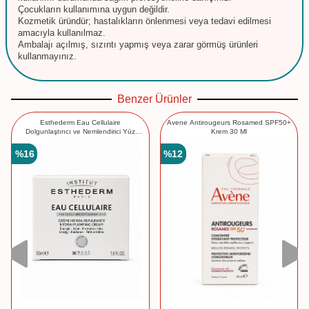
Çocukların kullanımına uygun değildir.
Kozmetik üründür; hastalıkların önlenmesi veya tedavi edilmesi
amacıyla kullanılmaz.
Ambalajı açılmış, sızıntı yapmış veya zarar görmüş ürünleri
kullanmayınız.
Benzer Ürünler
Esthederm Eau Cellulaire
Avene Antirougeurs Rosamed SPF50+
Dolgunlaştırıcı ve Nemlendirici Yüz
Krem 30 Ml
Kremi 50 ml
%
16
%
12