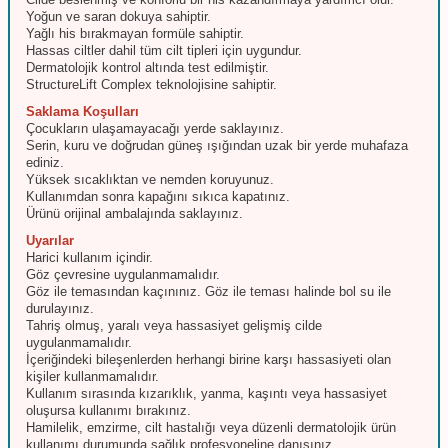
Yoğun ve saran dokuya sahiptir.
Yağlı his bırakmayan formüle sahiptir.
Hassas ciltler dahil tüm cilt tipleri için uygundur.
Dermatolojik kontrol altında test edilmiştir.
StructureLift Complex teknolojisine sahiptir.
Saklama Koşulları
Çocukların ulaşamayacağı yerde saklayınız.
Serin, kuru ve doğrudan güneş ışığından uzak bir yerde muhafaza
ediniz.
Yüksek sıcaklıktan ve nemden koruyunuz.
Kullanımdan sonra kapağını sıkıca kapatınız.
Ürünü orijinal ambalajında saklayınız.
Uyarılar
Harici kullanım içindir.
Göz çevresine uygulanmamalıdır.
Göz ile temasından kaçınınız. Göz ile teması halinde bol su ile
durulayınız.
Tahriş olmuş, yaralı veya hassasiyet gelişmiş cilde
uygulanmamalıdır.
İçeriğindeki bileşenlerden herhangi birine karşı hassasiyeti olan
kişiler kullanmamalıdır.
Kullanım sırasında kızarıklık, yanma, kaşıntı veya hassasiyet
oluşursa kullanımı bırakınız.
Hamilelik, emzirme, cilt hastalığı veya düzenli dermatolojik ürün
kullanımı durumunda sağlık profesyoneline danışınız.