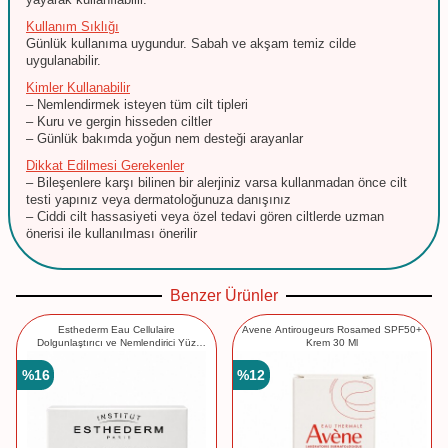
Kullanım Sıklığı
Günlük kullanıma uygundur. Sabah ve akşam temiz cilde
uygulanabilir.
Kimler Kullanabilir
– Nemlendirmek isteyen tüm cilt tipleri
– Kuru ve gergin hisseden ciltler
– Günlük bakımda yoğun nem desteği arayanlar
Dikkat Edilmesi Gerekenler
– Bileşenlere karşı bilinen bir alerjiniz varsa kullanmadan önce cilt
testi yapınız veya dermatoloğunuza danışınız
– Ciddi cilt hassasiyeti veya özel tedavi gören ciltlerde uzman
önerisi ile kullanılması önerilir
Benzer Ürünler
Esthederm Eau Cellulaire
Avene Antirougeurs Rosamed SPF50+
Dolgunlaştırıcı ve Nemlendirici Yüz
Krem 30 Ml
Kremi 50 ml
%
16
%
12