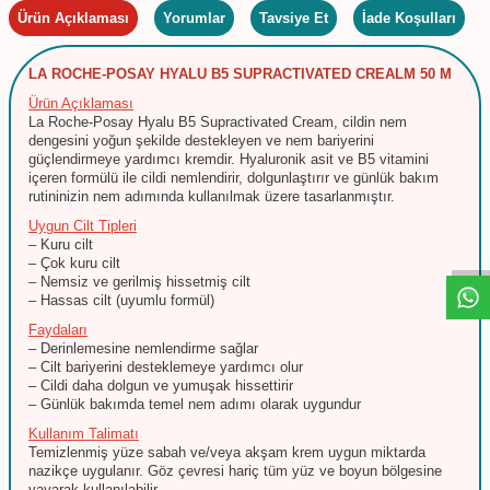
Ürün Açıklaması
Yorumlar
Tavsiye Et
İade Koşulları
LA ROCHE-POSAY HYALU B5 SUPRACTIVATED CREA
L
M 50 M
Ürün Açıklaması
La Roche-Posay Hyalu B5 Supractivated Cream, cildin nem
dengesini yoğun şekilde destekleyen ve nem bariyerini
güçlendirmeye yardımcı kremdir. Hyaluronik asit ve B5 vitamini
içeren formülü ile cildi nemlendirir, dolgunlaştırır ve günlük bakım
rutininizin nem adımında kullanılmak üzere tasarlanmıştır.
W
h
t
s
a
p
p
D
e
s
e
H
a
t
t
Uygun Cilt Tipleri
– Kuru cilt
– Çok kuru cilt
– Nemsiz ve gerilmiş hissetmiş cilt
– Hassas cilt (uyumlu formül)
Faydaları
– Derinlemesine nemlendirme sağlar
– Cilt bariyerini desteklemeye yardımcı olur
– Cildi daha dolgun ve yumuşak hissettirir
– Günlük bakımda temel nem adımı olarak uygundur
Kullanım Talimatı
Temizlenmiş yüze sabah ve/veya akşam krem uygun miktarda
nazikçe uygulanır. Göz çevresi hariç tüm yüz ve boyun bölgesine
yayarak kullanılabilir.