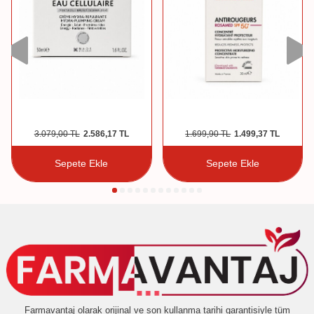
3.079,00
TL
2.586,17
TL
1.699,90
TL
1.499,37
TL
Sepete Ekle
Sepete Ekle
Farmavantaj olarak orijinal ve son kullanma tarihi garantisiyle tüm