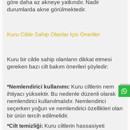
göre daha az akneye yatkındır. Nadir
durumlarda akne görülmektedir.
Kuru Cilde Sahip Olanlar İçin Öneriler
Kuru bir cilde sahip olanların dikkat etmesi
W
h
t
s
a
p
p
D
e
s
e
H
a
t
t
gereken bazı cilt bakım önerileri şöyledir:
*Nemlendirici kullanımı:
Kuru ciltlerin nem
ihtiyacı yüksektir. Bu nedenle düzenli olarak
nemlendirici kullanılmalıdır. Nemlendirici
seçerken yoğun ve nemlendirici özellikleri olan
bir ürün tercih edilmelidir.
*Cilt temizliği:
Kuru ciltlerin hassasiyeti