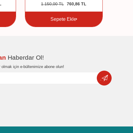
L
1.150,00
TL
760,86
TL
7
Sepete Ekle
dan
Haberdar Ol!
 olmak için e-bültenimize abone olun!