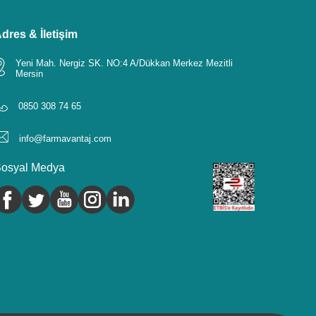
dres & İletişim
Yeni Mah. Nergiz SK. NO:4 A/Dükkan Merkez Mezitli
Mersin
0850 308 74 65
info@farmavantaj.com
osyal Medya