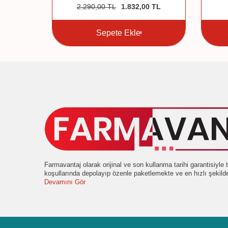
7
TL
2.290,00
TL
1.832,00
TL
Sepete Ekle
Farmavantaj olarak orijinal ve son kullanma tarihi garantisiyl
koşullarında depolayıp özenle paketlemekte ve en hızlı şekil
Devamını Gör