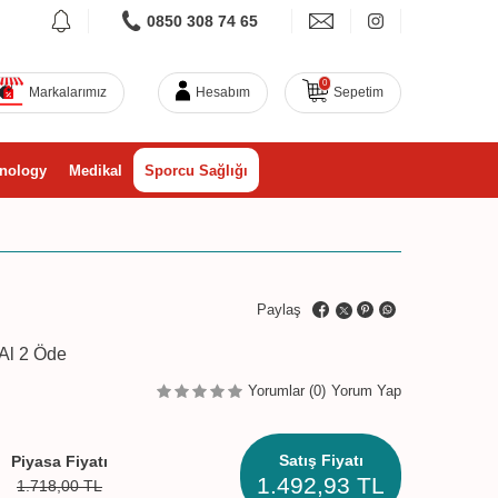
0850 308 74 65
0
Markalarımız
Hesabım
Sepetim
nology
Medikal
Sporcu Sağlığı
Paylaş
Al 2 Öde
Yorumlar (0)
Yorum Yap
Satış Fiyatı
Piyasa Fiyatı
1.492,93
TL
1.718,00
TL