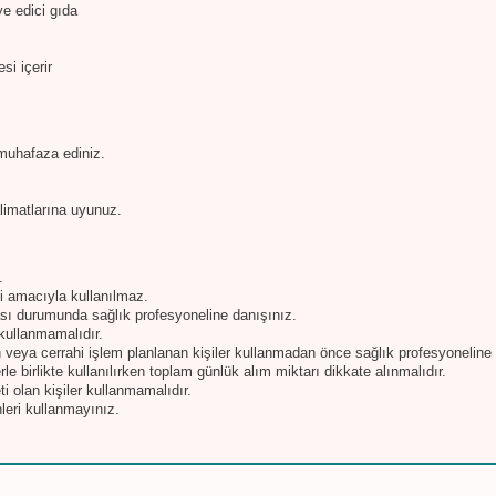
ye edici gıda
si içerir
muhafaza ediniz.
limatlarına uyunuz.
.
si amacıyla kullanılmaz.
ası durumunda sağlık profesyoneline danışınız.
 kullanmamalıdır.
 veya cerrahi işlem planlanan kişiler kullanmadan önce sağlık profesyoneline 
e birlikte kullanılırken toplam günlük alım miktarı dikkate alınmalıdır.
ti olan kişiler kullanmamalıdır.
leri kullanmayınız.