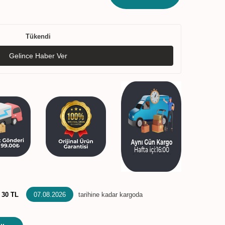
Tükendi
Gelince Haber Ver
:
30 TL
07.08.2026
tarihine kadar kargoda