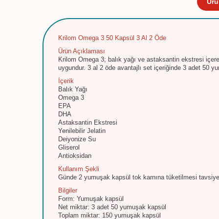
Ürü
Krilom Omega 3 50 Kapsül 3 Al 2 Öde
Ürün Açıklaması
Krilom Omega 3; balık yağı ve astaksantin ekstresi içer
uygundur. 3 al 2 öde avantajlı set içeriğinde 3 adet 50 
İçerik
Balık Yağı
Omega 3
EPA
DHA
Astaksantin Ekstresi
Yenilebilir Jelatin
Deiyonize Su
Gliserol
Antioksidan
Kullanım Şekli
Günde 2 yumuşak kapsül tok karnına tüketilmesi tavsiye e
Bilgiler
Form: Yumuşak kapsül
Net miktar: 3 adet 50 yumuşak kapsül
Toplam miktar: 150 yumuşak kapsül