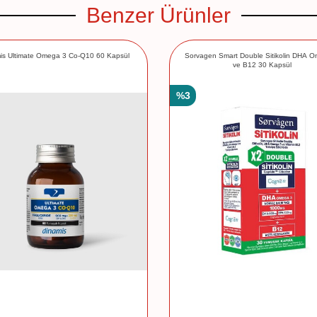
Benzer Ürünler
is Ultimate Omega 3 Co-Q10 60 Kapsül
Sorvagen Smart Double Sitikolin DHA 
ve B12 30 Kapsül
%
3