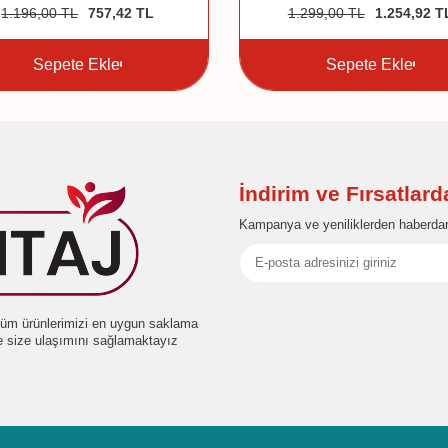
1.196,00
TL
757,42
TL
1.299,00
TL
1.254,92
T
Sepete Ekle
Sepete Ekle
İndirim ve Fırsatlar
Kampanya ve yeniliklerden haberdar
e tüm ürünlerimizi en uygun saklama
de size ulaşımını sağlamaktayız