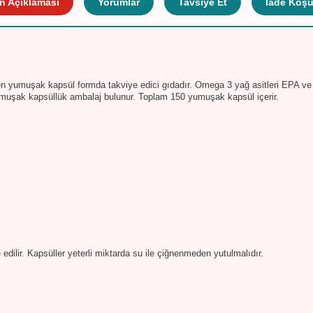
n Açıklaması
Yorumlar
Tavsiye Et
İade Koşul
en yumuşak kapsül formda takviye edici gıdadır. Omega 3 yağ asitleri EPA ve
yumuşak kapsüllük ambalaj bulunur. Toplam 150 yumuşak kapsül içerir.
dilir. Kapsüller yeterli miktarda su ile çiğnenmeden yutulmalıdır.