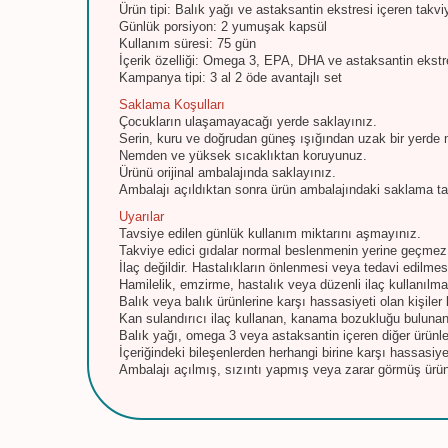
Ürün tipi: Balık yağı ve astaksantin ekstresi içeren takvi
Günlük porsiyon: 2 yumuşak kapsül
Kullanım süresi: 75 gün
İçerik özelliği: Omega 3, EPA, DHA ve astaksantin ekstre
Kampanya tipi: 3 al 2 öde avantajlı set
Saklama Koşulları
Çocukların ulaşamayacağı yerde saklayınız.
Serin, kuru ve doğrudan güneş ışığından uzak bir yerde 
Nemden ve yüksek sıcaklıktan koruyunuz.
Ürünü orijinal ambalajında saklayınız.
Ambalajı açıldıktan sonra ürün ambalajındaki saklama ta
Uyarılar
Tavsiye edilen günlük kullanım miktarını aşmayınız.
Takviye edici gıdalar normal beslenmenin yerine geçmez
İlaç değildir. Hastalıkların önlenmesi veya tedavi edilme
Hamilelik, emzirme, hastalık veya düzenli ilaç kullanılm
Balık veya balık ürünlerine karşı hassasiyeti olan kişiler
Kan sulandırıcı ilaç kullanan, kanama bozukluğu bulunan
Balık yağı, omega 3 veya astaksantin içeren diğer ürünlerl
İçeriğindeki bileşenlerden herhangi birine karşı hassasiye
Ambalajı açılmış, sızıntı yapmış veya zarar görmüş ürün