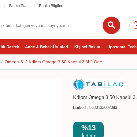
Farma Puan
Banka Bilgileri
lık Destek
Anne & Bebek Ürünleri
Kişisel Bakım
Liposomal Tech
Omega-3
Krilom Omega 3 50 Kapsül 3 Al 2 Öde
Krilom Omega 3 50 Kapsül 3 
Barkod :
8680133002083
%13
İndirim